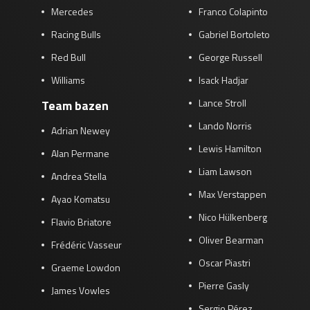
Mercedes
Franco Colapinto
Racing Bulls
Gabriel Bortoleto
Red Bull
George Russell
Williams
Isack Hadjar
Lance Stroll
Team bazen
Lando Norris
Adrian Newey
Lewis Hamilton
Alan Permane
Liam Lawson
Andrea Stella
Max Verstappen
Ayao Komatsu
Nico Hülkenberg
Flavio Briatore
Oliver Bearman
Frédéric Vasseur
Oscar Piastri
Graeme Lowdon
Pierre Gasly
James Vowles
Sergio Pérez