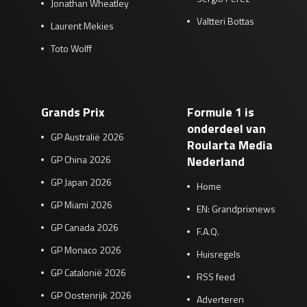
Jonathan Wheatley
Valtteri Bottas
Laurent Mekies
Toto Wolff
Grands Prix
Formule 1 is
onderdeel van
GP Australië 2026
Roularta Media
GP China 2026
Nederland
GP Japan 2026
Home
GP Miami 2026
EN: Grandprixnews
GP Canada 2026
F.A.Q.
GP Monaco 2026
Huisregels
GP Catalonië 2026
RSS feed
GP Oostenrijk 2026
Adverteren