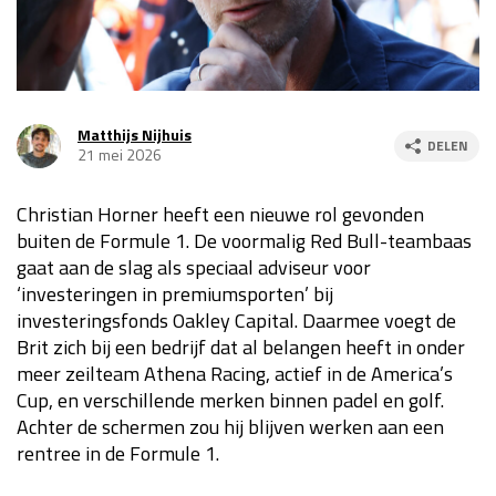
Race
za 13:00 - 15:00
GP VERENIGDE STATEN 2026
23 - 25 okt
Matthijs Nijhuis
DELEN
21 mei 2026
GP SÃO PAULO 2026
06 - 08 nov
Christian Horner heeft een nieuwe rol gevonden
Kwalificatie
za 23:00 - 00:00
buiten de Formule 1. De voormalig Red Bull-teambaas
Race
zo 21:00 - 23:00
gaat aan de slag als speciaal adviseur voor
‘investeringen in premiumsporten’ bij
Kwalificatie
za 19:00 - 20:00
investeringsfonds Oakley Capital. Daarmee voegt de
Race
zo 18:00 - 20:00
Brit zich bij een bedrijf dat al belangen heeft in onder
meer zeilteam Athena Racing, actief in de America’s
GP MEXICO 2026
30 okt - 01 nov
Cup, en verschillende merken binnen padel en golf.
Achter de schermen zou hij blijven werken aan een
rentree in de Formule 1.
LAS VEGAS GRAND PRIX 2026
20 - 22 nov
Kwalificatie
za 22:00 - 23:00