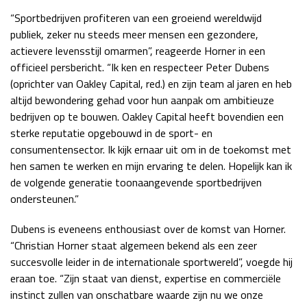
“Sportbedrijven profiteren van een groeiend wereldwijd
Race
zo 21:00 - 23:00
GP ABU DHABI 2026
04 - 06 dec
publiek, zeker nu steeds meer mensen een gezondere,
Kwalificatie
za 05:00 - 06:00
actievere levensstijl omarmen”, reageerde Horner in een
Race
zo 05:00 - 07:00
officieel persbericht. “Ik ken en respecteer Peter Dubens
(oprichter van Oakley Capital, red.) en zijn team al jaren en heb
Kwalificatie
za 15:00 - 16:00
altijd bewondering gehad voor hun aanpak om ambitieuze
Race
zo 14:00 - 16:00
bedrijven op te bouwen. Oakley Capital heeft bovendien een
sterke reputatie opgebouwd in de sport- en
consumentensector. Ik kijk ernaar uit om in de toekomst met
GP QATAR 2026
27 - 29 nov
hen samen te werken en mijn ervaring te delen. Hopelijk kan ik
de volgende generatie toonaangevende sportbedrijven
ondersteunen.”
Kwalificatie
za 19:00 - 20:00
Dubens is eveneens enthousiast over de komst van Horner.
Race
zo 17:00 - 19:00
“Christian Horner staat algemeen bekend als een zeer
succesvolle leider in de internationale sportwereld”, voegde hij
eraan toe. “Zijn staat van dienst, expertise en commerciële
instinct zullen van onschatbare waarde zijn nu we onze