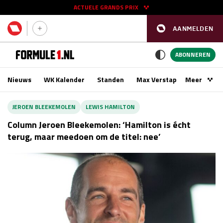
ACTUELE GRANDS PRIX
AANMELDEN
GP SPANJE 2026
11 - 13 sep
ABONNEREN
Nieuws
WK Kalender
Standen
Max Verstappen
Meer
Podca
Kwalificatie
za 16:00 - 17:00
JEROEN BLEEKEMOLEN
LEWIS HAMILTON
Race
zo 15:00 - 17:00
Column Jeroen Bleekemolen: ‘Hamilton is écht
terug, maar meedoen om de titel: nee’
GP SINGAPORE 2026
09 - 11 okt
GP AZERBEIDZJAN 2026
24 - 26 sep
Kwalificatie
za 15:00 - 16:00
Race
zo 14:00 - 16:00
Kwalificatie
vr 14:00 - 15:00