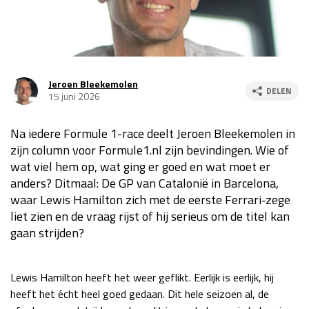
Race
za 13:00 - 15:00
GP VERENIGDE STATEN 2026
23 - 25 okt
Jeroen Bleekemolen
DELEN
15 juni 2026
GP SÃO PAULO 2026
06 - 08 nov
Na iedere Formule 1-race deelt Jeroen Bleekemolen in
Kwalificatie
za 23:00 - 00:00
zijn column voor Formule1.nl zijn bevindingen. Wie of
Race
zo 21:00 - 23:00
wat viel hem op, wat ging er goed en wat moet er
anders? Ditmaal: De GP van Catalonië in Barcelona,
Kwalificatie
za 19:00 - 20:00
waar Lewis Hamilton zich met de eerste Ferrari-zege
Race
zo 18:00 - 20:00
liet zien en de vraag rijst of hij serieus om de titel kan
gaan strijden?
GP MEXICO 2026
30 okt - 01 nov
Lewis Hamilton heeft het weer geflikt. Eerlijk is eerlijk, hij
LAS VEGAS GRAND PRIX 2026
20 - 22 nov
heeft het écht heel goed gedaan. Dit hele seizoen al, de
Kwalificatie
za 22:00 - 23:00