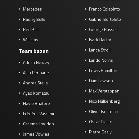
Mercedes
Franco Colapinto
Racing Bulls
Gabriel Bortoleto
Red Bull
George Russell
Williams
Isack Hadjar
Lance Stroll
Team bazen
Lando Norris
Adrian Newey
Lewis Hamilton
Alan Permane
Liam Lawson
Andrea Stella
Max Verstappen
Ayao Komatsu
Nico Hülkenberg
Flavio Briatore
Oliver Bearman
Frédéric Vasseur
Oscar Piastri
Graeme Lowdon
Pierre Gasly
James Vowles