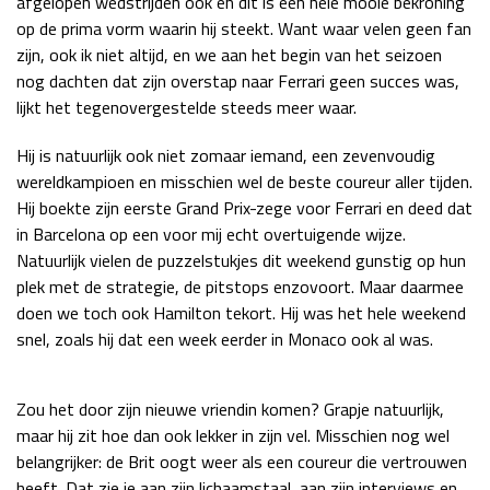
afgelopen wedstrijden ook en dit is een hele mooie bekroning
op de prima vorm waarin hij steekt. Want waar velen geen fan
Race
zo 21:00 - 23:00
GP ABU DHABI 2026
04 - 06 dec
zijn, ook ik niet altijd, en we aan het begin van het seizoen
Kwalificatie
za 05:00 - 06:00
nog dachten dat zijn overstap naar Ferrari geen succes was,
Race
zo 05:00 - 07:00
lijkt het tegenovergestelde steeds meer waar.
Hij is natuurlijk ook niet zomaar iemand, een zevenvoudig
Kwalificatie
za 15:00 - 16:00
wereldkampioen en misschien wel de beste coureur aller tijden.
Race
zo 14:00 - 16:00
Hij boekte zijn eerste Grand Prix-zege voor Ferrari en deed dat
in Barcelona op een voor mij echt overtuigende wijze.
GP QATAR 2026
27 - 29 nov
Natuurlijk vielen de puzzelstukjes dit weekend gunstig op hun
plek met de strategie, de pitstops enzovoort. Maar daarmee
doen we toch ook Hamilton tekort. Hij was het hele weekend
snel, zoals hij dat een week eerder in Monaco ook al was.
Kwalificatie
za 19:00 - 20:00
Race
zo 17:00 - 19:00
Zou het door zijn nieuwe vriendin komen? Grapje natuurlijk,
maar hij zit hoe dan ook lekker in zijn vel. Misschien nog wel
belangrijker: de Brit oogt weer als een coureur die vertrouwen
heeft. Dat zie je aan zijn lichaamstaal, aan zijn interviews en