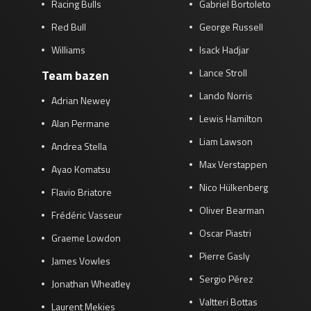
Racing Bulls
Gabriel Bortoleto
Red Bull
George Russell
Williams
Isack Hadjar
Lance Stroll
Team bazen
Lando Norris
Adrian Newey
Lewis Hamilton
Alan Permane
Liam Lawson
Andrea Stella
Max Verstappen
Ayao Komatsu
Nico Hülkenberg
Flavio Briatore
Oliver Bearman
Frédéric Vasseur
Oscar Piastri
Graeme Lowdon
Pierre Gasly
James Vowles
Sergio Pérez
Jonathan Wheatley
Valtteri Bottas
Laurent Mekies