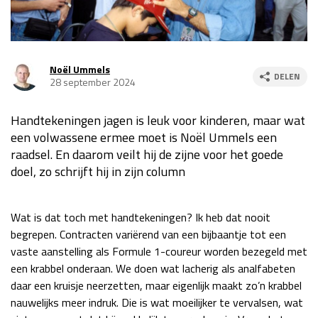
Race
za 13:00 - 15:00
Noël Ummels
GP VERENIGDE STATEN 2026
23 - 25 okt
DELEN
28 september 2024
Handtekeningen jagen is leuk voor kinderen, maar wat
GP SÃO PAULO 2026
06 - 08 nov
een volwassene ermee moet is Noël Ummels een
Kwalificatie
za 23:00 - 00:00
raadsel. En daarom veilt hij de zijne voor het goede
Race
zo 21:00 - 23:00
doel, zo schrijft hij in zijn column
Kwalificatie
za 19:00 - 20:00
Race
zo 18:00 - 20:00
Wat is dat toch met handtekeningen? Ik heb dat nooit
begrepen. Contracten variërend van een bijbaantje tot een
GP MEXICO 2026
30 okt - 01 nov
vaste aanstelling als Formule 1-coureur worden bezegeld met
een krabbel onderaan. We doen wat lacherig als analfabeten
daar een kruisje neerzetten, maar eigenlijk maakt zo’n krabbel
LAS VEGAS GRAND PRIX 2026
20 - 22 nov
nauwelijks meer indruk. Die is wat moeilijker te vervalsen, wat
Kwalificatie
za 22:00 - 23:00