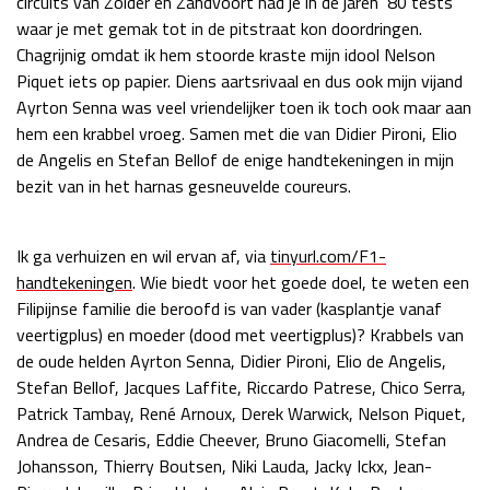
circuits van Zolder en Zandvoort had je in de jaren ‘80 tests
waar je met gemak tot in de pitstraat kon doordringen.
Chagrijnig omdat ik hem stoorde kraste mijn idool Nelson
Piquet iets op papier. Diens aartsrivaal en dus ook mijn vijand
Ayrton Senna was veel vriendelijker toen ik toch ook maar aan
hem een krabbel vroeg. Samen met die van Didier Pironi, Elio
de Angelis en Stefan Bellof de enige handtekeningen in mijn
bezit van in het harnas gesneuvelde coureurs.
Ik ga verhuizen en wil ervan af, via
tinyurl.com/F1-
handtekeningen
. Wie biedt voor het goede doel, te weten een
Filipijnse familie die beroofd is van vader (kasplantje vanaf
veertigplus) en moeder (dood met veertigplus)? Krabbels van
de oude helden Ayrton Senna, Didier Pironi, Elio de Angelis,
Stefan Bellof, Jacques Laffite, Riccardo Patrese, Chico Serra,
Patrick Tambay, René Arnoux, Derek Warwick, Nelson Piquet,
Andrea de Cesaris, Eddie Cheever, Bruno Giacomelli, Stefan
Johansson, Thierry Boutsen, Niki Lauda, Jacky Ickx, Jean-