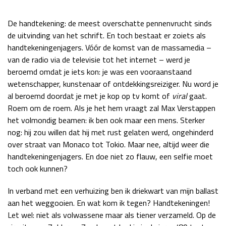
De handtekening: de meest overschatte pennenvrucht sinds
de uitvinding van het schrift. En toch bestaat er zoiets als
handtekeningenjagers. Vóór de komst van de massamedia –
van de radio via de televisie tot het internet – werd je
beroemd omdat je iets kon: je was een vooraanstaand
wetenschapper, kunstenaar of ontdekkingsreiziger. Nu word je
al beroemd doordat je met je kop op tv komt of
viral
gaat.
Roem om de roem. Als je het hem vraagt zal Max Verstappen
het volmondig beamen: ik ben ook maar een mens. Sterker
nog: hij zou willen dat hij met rust gelaten werd, ongehinderd
over straat van Monaco tot Tokio. Maar nee, altijd weer die
handtekeningenjagers. En doe niet zo flauw, een selfie moet
toch ook kunnen?
In verband met een verhuizing ben ik driekwart van mijn ballast
aan het weggooien. En wat kom ik tegen? Handtekeningen!
Let wel: niet als volwassene maar als tiener verzameld. Op de