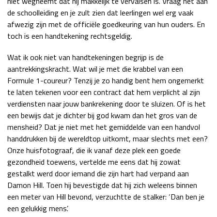
niet wegneemt dat hij makkelijk te vervalsen is. Vraag het aan
de schoolleiding en je zult zien dat leerlingen wel erg vaak
Race
zo 21:00 - 23:00
GP ABU DHABI 2026
04 - 06 dec
afwezig zijn met de officiële goedkeuring van hun ouders. En
Kwalificatie
za 05:00 - 06:00
toch is een handtekening rechtsgeldig.
Race
zo 05:00 - 07:00
Wat ik ook niet van handtekeningen begrijp is de
aantrekkingskracht. Wat wil je met die krabbel van een
Kwalificatie
za 15:00 - 16:00
Formule 1-coureur? Tenzij je zo handig bent hem ongemerkt
Race
zo 14:00 - 16:00
te laten tekenen voor een contract dat hem verplicht al zijn
verdiensten naar jouw bankrekening door te sluizen. Of is het
GP QATAR 2026
27 - 29 nov
een bewijs dat je dichter bij god kwam dan het gros van de
mensheid? Dat je niet met het gemiddelde van een handvol
handdrukken bij de wereldtop uitkomt, maar slechts met een?
Onze huisfotograaf, die ik vanaf deze plek een goede
Kwalificatie
za 19:00 - 20:00
gezondheid toewens, vertelde me eens dat hij zowat
Race
zo 17:00 - 19:00
gestalkt werd door iemand die zijn hart had verpand aan
Damon Hill. Toen hij bevestigde dat hij zich weleens binnen
een meter van Hill bevond, verzuchtte de stalker: ‘Dan ben je
een gelukkig mens’.