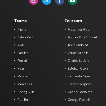
Teams
Coureurs
Alpine
Alexander Albon
Aston Martin
Andrea Kimi Antonelli
Audi
Arvid Lindblad
Cadillac
Carlos Sainz Jr
Ferrari
Charles Leclerc
Haas
Esteban Ocon
McLaren
Fernando Alonso
Mercedes
Franco Colapinto
Racing Bulls
Gabriel Bortoleto
Red Bull
George Russell