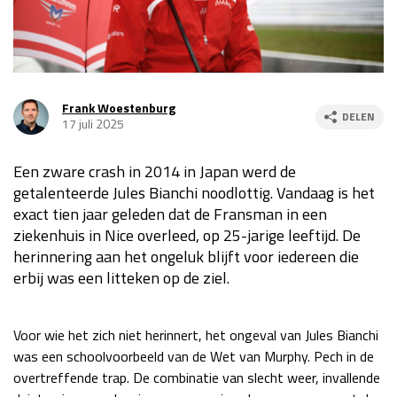
Race
za 13:00 - 15:00
GP VERENIGDE STATEN 2026
23 - 25 okt
Frank Woestenburg
DELEN
17 juli 2025
GP SÃO PAULO 2026
06 - 08 nov
Een zware crash in 2014 in Japan werd de
Kwalificatie
za 23:00 - 00:00
getalenteerde Jules Bianchi noodlottig. Vandaag is het
Race
zo 21:00 - 23:00
exact tien jaar geleden dat de Fransman in een
ziekenhuis in Nice overleed, op 25-jarige leeftijd. De
Kwalificatie
za 19:00 - 20:00
herinnering aan het ongeluk blijft voor iedereen die
Race
zo 18:00 - 20:00
erbij was een litteken op de ziel.
GP MEXICO 2026
30 okt - 01 nov
Voor wie het zich niet herinnert, het ongeval van Jules Bianchi
was een schoolvoorbeeld van de Wet van Murphy. Pech in de
LAS VEGAS GRAND PRIX 2026
20 - 22 nov
overtreffende trap. De combinatie van slecht weer, invallende
Kwalificatie
za 22:00 - 23:00