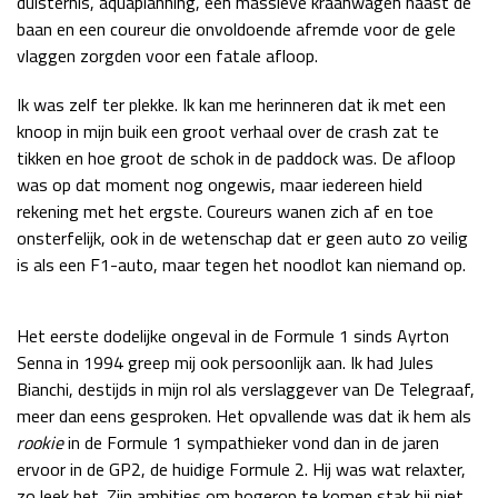
duisternis, aquaplanning, een massieve kraanwagen naast de
baan en een coureur die onvoldoende afremde voor de gele
Race
zo 21:00 - 23:00
GP ABU DHABI 2026
04 - 06 dec
vlaggen zorgden voor een fatale afloop.
Kwalificatie
za 05:00 - 06:00
Ik was zelf ter plekke. Ik kan me herinneren dat ik met een
Race
zo 05:00 - 07:00
knoop in mijn buik een groot verhaal over de crash zat te
tikken en hoe groot de schok in de paddock was. De afloop
Kwalificatie
za 15:00 - 16:00
was op dat moment nog ongewis, maar iedereen hield
Race
zo 14:00 - 16:00
rekening met het ergste. Coureurs wanen zich af en toe
onsterfelijk, ook in de wetenschap dat er geen auto zo veilig
GP QATAR 2026
27 - 29 nov
is als een F1-auto, maar tegen het noodlot kan niemand op.
Het eerste dodelijke ongeval in de Formule 1 sinds Ayrton
Kwalificatie
za 19:00 - 20:00
Senna in 1994 greep mij ook persoonlijk aan. Ik had Jules
Race
zo 17:00 - 19:00
Bianchi, destijds in mijn rol als verslaggever van De Telegraaf,
meer dan eens gesproken. Het opvallende was dat ik hem als
rookie
in de Formule 1 sympathieker vond dan in de jaren
ervoor in de GP2, de huidige Formule 2. Hij was wat relaxter,
zo leek het. Zijn ambities om hogerop te komen stak hij niet