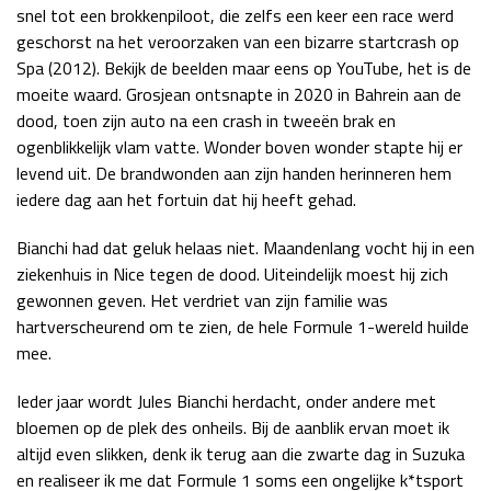
snel tot een brokkenpiloot, die zelfs een keer een race werd
geschorst na het veroorzaken van een bizarre startcrash op
Spa (2012). Bekijk de beelden maar eens op YouTube, het is de
moeite waard. Grosjean ontsnapte in 2020 in Bahrein aan de
dood, toen zijn auto na een crash in tweeën brak en
ogenblikkelijk vlam vatte. Wonder boven wonder stapte hij er
levend uit. De brandwonden aan zijn handen herinneren hem
iedere dag aan het fortuin dat hij heeft gehad.
Bianchi had dat geluk helaas niet. Maandenlang vocht hij in een
ziekenhuis in Nice tegen de dood. Uiteindelijk moest hij zich
gewonnen geven. Het verdriet van zijn familie was
hartverscheurend om te zien, de hele Formule 1-wereld huilde
mee.
Ieder jaar wordt Jules Bianchi herdacht, onder andere met
bloemen op de plek des onheils. Bij de aanblik ervan moet ik
altijd even slikken, denk ik terug aan die zwarte dag in Suzuka
en realiseer ik me dat Formule 1 soms een ongelijke k*tsport