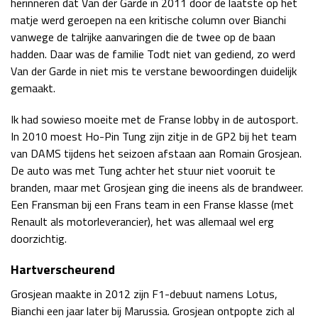
herinneren dat Van der Garde in 2011 door de laatste op het
matje werd geroepen na een kritische column over Bianchi
vanwege de talrijke aanvaringen die de twee op de baan
hadden. Daar was de familie Todt niet van gediend, zo werd
Van der Garde in niet mis te verstane bewoordingen duidelijk
gemaakt.
Ik had sowieso moeite met de Franse lobby in de autosport.
In 2010 moest Ho-Pin Tung zijn zitje in de GP2 bij het team
van DAMS tijdens het seizoen afstaan aan Romain Grosjean.
De auto was met Tung achter het stuur niet vooruit te
branden, maar met Grosjean ging die ineens als de brandweer.
Een Fransman bij een Frans team in een Franse klasse (met
Renault als motorleverancier), het was allemaal wel erg
doorzichtig.
Hartverscheurend
Grosjean maakte in 2012 zijn F1-debuut namens Lotus,
Bianchi een jaar later bij Marussia. Grosjean ontpopte zich al