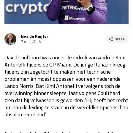
Race
za 13:00 - 15:00
GP VERENIGDE STATEN 2026
23 - 25 okt
Noa de Ruijter
DELEN
7 mei 2026
GP SÃO PAULO 2026
06 - 08 nov
David Coulthard was onder de indruk van Andrea Kimi
Kwalificatie
za 23:00 - 00:00
Antonelli tijdens de GP Miami. De jonge Italiaan kreeg
Race
zo 21:00 - 23:00
tijdens zijn zegetocht te maken met technische
problemen én moest oppassen voor een naderende
Kwalificatie
za 19:00 - 20:00
Lando Norris. Dat Kimi Antonelli vervolgens toch de
Race
zo 18:00 - 20:00
overwinning binnensleepte, laat volgens Coulthard
zien dat hij volwassen is geworden: ‘Hij heeft het recht
GP MEXICO 2026
30 okt - 01 nov
om aan de leiding te staan in dit wereldkampioenschap
absoluut verdiend.’
LAS VEGAS GRAND PRIX 2026
20 - 22 nov
Kwalificatie
za 22:00 - 23:00