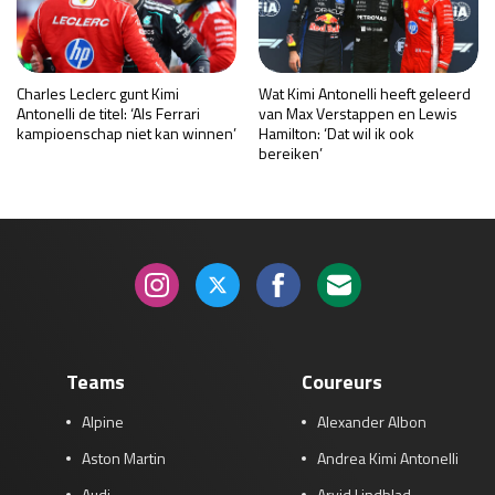
Charles Leclerc gunt Kimi
Wat Kimi Antonelli heeft geleerd
Antonelli de titel: ‘Als Ferrari
van Max Verstappen en Lewis
kampioenschap niet kan winnen’
Hamilton: ‘Dat wil ik ook
bereiken’
Teams
Coureurs
Alpine
Alexander Albon
Aston Martin
Andrea Kimi Antonelli
Audi
Arvid Lindblad