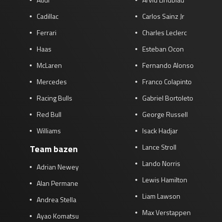
Cadillac
Carlos Sainz Jr
Ferrari
Charles Leclerc
Haas
Esteban Ocon
McLaren
Fernando Alonso
Mercedes
Franco Colapinto
Racing Bulls
Gabriel Bortoleto
Red Bull
George Russell
Williams
Isack Hadjar
Lance Stroll
Team bazen
Lando Norris
Adrian Newey
Lewis Hamilton
Alan Permane
Liam Lawson
Andrea Stella
Max Verstappen
Ayao Komatsu