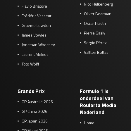
Nico Hülkenberg
Flavio Briatore
Oliver Bearman
Frédéric Vasseur
Oscar Piastri
Graeme Lowdon
Pierre Gasly
James Vowles
Sergio Pérez
Jonathan Wheatley
Valtteri Bottas
Laurent Mekies
Toto Wolff
Grands Prix
Formule 1 is
onderdeel van
GP Australië 2026
Roularta Media
GP China 2026
Nederland
GP Japan 2026
Home
GP Miami 2026