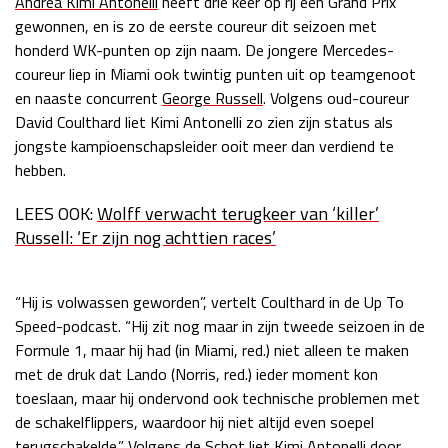
Andrea Kimi Antonelli
heeft drie keer op rij een Grand Prix
gewonnen, en is zo de eerste coureur dit seizoen met
Race
zo 21:00 - 23:00
GP ABU DHABI 2026
04 - 06 dec
honderd WK-punten op zijn naam. De jongere Mercedes-
Kwalificatie
za 05:00 - 06:00
coureur liep in Miami ook twintig punten uit op teamgenoot
Race
zo 05:00 - 07:00
en naaste concurrent
George Russell
. Volgens oud-coureur
David Coulthard liet Kimi Antonelli zo zien zijn status als
Kwalificatie
za 15:00 - 16:00
jongste kampioenschapsleider ooit meer dan verdiend te
Race
zo 14:00 - 16:00
hebben.
LEES OOK:
Wolff verwacht terugkeer van ‘killer’
GP QATAR 2026
27 - 29 nov
Russell: ‘Er zijn nog achttien races’
“Hij is volwassen geworden”, vertelt Coulthard in de Up To
Kwalificatie
za 19:00 - 20:00
Speed-podcast. “Hij zit nog maar in zijn tweede seizoen in de
Race
zo 17:00 - 19:00
Formule 1, maar hij had (in Miami, red.) niet alleen te maken
met de druk dat Lando (Norris, red.) ieder moment kon
toeslaan, maar hij ondervond ook technische problemen met
de schakelflippers, waardoor hij niet altijd even soepel
terugschakelde.” Volgens de Schot liet Kimi Antonelli door