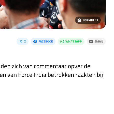
FORMULE1
X
FACEBOOK
WHATSAPP
EMAIL
den zich van commentaar opver de
en van Force India betrokken raakten bij