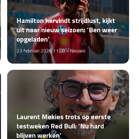
Hamilton hervindt strijdlust, kijkt
uit naar nieuw seizoen: ‘Ben weer
opgeladen’
23 februari 2026 11:00 -
Nieuws
Laurent Mekies trots op eerste
testweken Red Bull: ‘Nu hard
blijven werken’