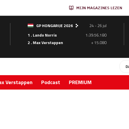
MIJN MAGAZINES LEZEN
GP HONGARIJE 2026
24 - 26 jul
1 . Lando Norris
1:39:56.180
2 . Max Verstappen
+ 15.080
D
x Verstappen
Podcast
PREMIUM