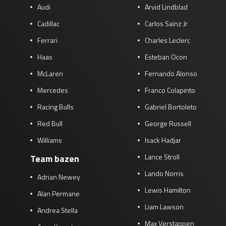
Audi
Arvid Lindblad
Cadillac
Carlos Sainz Jr
Ferrari
Charles Leclerc
Haas
Esteban Ocon
McLaren
Fernando Alonso
Mercedes
Franco Colapinto
Racing Bulls
Gabriel Bortoleto
Red Bull
George Russell
Williams
Isack Hadjar
Lance Stroll
Team bazen
Lando Norris
Adrian Newey
Lewis Hamilton
Alan Permane
Liam Lawson
Andrea Stella
Max Verstappen