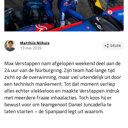
Race
za 13:00 - 15:00
GP VERENIGDE STATEN 2026
23 - 25 okt
Matthijs Nijhuis
DELEN
19 mei 2026
GP SÃO PAULO 2026
06 - 08 nov
Kwalificatie
za 23:00 - 00:00
Max Verstappen nam afgelopen weekend deel aan de
Race
zo 21:00 - 23:00
24 uur van de Nürburgring. Zijn team had lange tijd
zicht op de overwinning, maar viel uiteindelijk uit door
Kwalificatie
za 19:00 - 20:00
een technisch mankement. Tot dat moment verliep
Race
zo 18:00 - 20:00
alles echter vlekkeloos en maakte Verstappen indruk
met meerdere fraaie inhaalacties. Toch koos hij er
GP MEXICO 2026
30 okt - 01 nov
bewust voor om teamgenoot Daniel Juncadella te
laten starten – de Spanjaard legt uit waarom.
LAS VEGAS GRAND PRIX 2026
20 - 22 nov
Kwalificatie
za 22:00 - 23:00