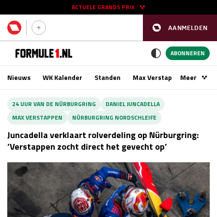
ACTUELE GRANDS PRIX
AANMELDEN
GP SPANJE 2026
11 - 13 sep
ABONNEREN
Nieuws
WK Kalender
Standen
Max Verstappen
Meer
Podca
Kwalificatie
za 16:00 - 17:00
24 UUR VAN DE NÜRBURGRING
DANIEL JUNCADELLA
Race
zo 15:00 - 17:00
MAX VERSTAPPEN
NÜRBURGRING NORDSCHLEIFE
Juncadella verklaart rolverdeling op Nürburgring:
GP SINGAPORE 2026
09 - 11 okt
‘Verstappen zocht direct het gevecht op’
GP AZERBEIDZJAN 2026
24 - 26 sep
Kwalificatie
za 15:00 - 16:00
Race
zo 14:00 - 16:00
Kwalificatie
vr 14:00 - 15:00