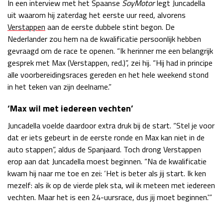
In een interview met het Spaanse
SoyMotor
legt Juncadella
Race
zo 21:00 - 23:00
uit waarom hij zaterdag het eerste uur reed, alvorens
GP ABU DHABI 2026
04 - 06 dec
Verstappen
aan de eerste dubbele stint begon. De
Kwalificatie
za 05:00 - 06:00
Nederlander zou hem na de kwalificatie persoonlijk hebben
Race
zo 05:00 - 07:00
gevraagd om de race te openen. “Ik herinner me een belangrijk
gesprek met Max (Verstappen, red.)”, zei hij. “Hij had in principe
Kwalificatie
za 15:00 - 16:00
alle voorbereidingsraces gereden en het hele weekend stond
Race
zo 14:00 - 16:00
in het teken van zijn deelname.”
‘Max wil met iedereen vechten’
GP QATAR 2026
27 - 29 nov
Juncadella voelde daardoor extra druk bij de start. “Stel je voor
dat er iets gebeurt in de eerste ronde en Max kan niet in de
auto stappen”, aldus de Spanjaard. Toch drong Verstappen
Kwalificatie
za 19:00 - 20:00
erop aan dat Juncadella moest beginnen. “Na de kwalificatie
Race
zo 17:00 - 19:00
kwam hij naar me toe en zei: ‘Het is beter als jij start. Ik ken
mezelf: als ik op de vierde plek sta, wil ik meteen met iedereen
vechten. Maar het is een 24-uursrace, dus jij moet beginnen.'”