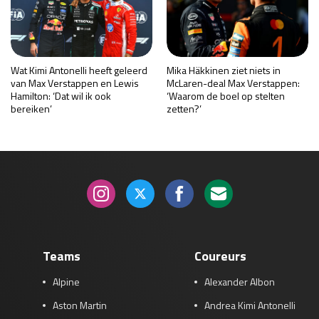
Wat Kimi Antonelli heeft geleerd
Mika Häkkinen ziet niets in
van Max Verstappen en Lewis
McLaren-deal Max Verstappen:
Hamilton: ‘Dat wil ik ook
‘Waarom de boel op stelten
bereiken’
zetten?’
Teams
Coureurs
Alpine
Alexander Albon
Aston Martin
Andrea Kimi Antonelli