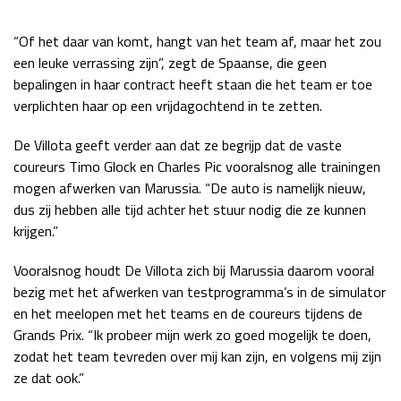
Race
zo 21:00 - 23:00
GP ABU DHABI 2026
04 - 06 dec
“Of het daar van komt, hangt van het team af, maar het zou
een leuke verrassing zijn”, zegt de Spaanse, die geen
Kwalificatie
za 05:00 - 06:00
bepalingen in haar contract heeft staan die het team er toe
Race
zo 05:00 - 07:00
verplichten haar op een vrijdagochtend in te zetten.
Kwalificatie
za 15:00 - 16:00
De Villota geeft verder aan dat ze begrijp dat de vaste
Race
zo 14:00 - 16:00
coureurs Timo Glock en Charles Pic vooralsnog alle trainingen
mogen afwerken van Marussia. “De auto is namelijk nieuw,
GP QATAR 2026
27 - 29 nov
dus zij hebben alle tijd achter het stuur nodig die ze kunnen
krijgen.”
Vooralsnog houdt De Villota zich bij Marussia daarom vooral
Kwalificatie
za 19:00 - 20:00
bezig met het afwerken van testprogramma’s in de simulator
Race
zo 17:00 - 19:00
en het meelopen met het teams en de coureurs tijdens de
Grands Prix. “Ik probeer mijn werk zo goed mogelijk te doen,
zodat het team tevreden over mij kan zijn, en volgens mij zijn
ze dat ook.”