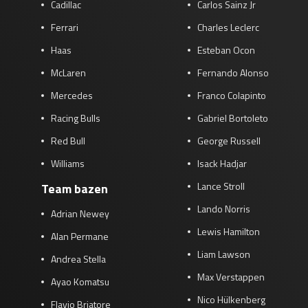
Cadillac
Carlos Sainz Jr
Ferrari
Charles Leclerc
Haas
Esteban Ocon
McLaren
Fernando Alonso
Mercedes
Franco Colapinto
Racing Bulls
Gabriel Bortoleto
Red Bull
George Russell
Williams
Isack Hadjar
Lance Stroll
Team bazen
Lando Norris
Adrian Newey
Lewis Hamilton
Alan Permane
Liam Lawson
Andrea Stella
Max Verstappen
Ayao Komatsu
Nico Hülkenberg
Flavio Briatore