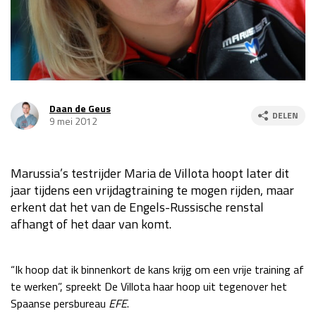
Race
za 13:00 - 15:00
GP VERENIGDE STATEN 2026
23 - 25 okt
Daan de Geus
DELEN
GP SÃO PAULO 2026
06 - 08 nov
9 mei 2012
Kwalificatie
za 23:00 - 00:00
Race
zo 21:00 - 23:00
Marussia’s testrijder Maria de Villota hoopt later dit
jaar tijdens een vrijdagtraining te mogen rijden, maar
Kwalificatie
za 19:00 - 20:00
erkent dat het van de Engels-Russische renstal
Race
zo 18:00 - 20:00
afhangt of het daar van komt.
GP MEXICO 2026
30 okt - 01 nov
“Ik hoop dat ik binnenkort de kans krijg om een vrije training af
te werken”, spreekt De Villota haar hoop uit tegenover het
LAS VEGAS GRAND PRIX 2026
20 - 22 nov
Spaanse persbureau
EFE
.
Kwalificatie
za 22:00 - 23:00