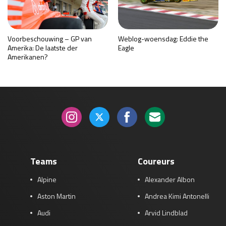
Voorbeschouwing – GP van
Weblog-woensdag: Eddie the
Amerika: De laatste der
Eagle
Amerikanen?
Teams
Coureurs
Alpine
Alexander Albon
Aston Martin
Andrea Kimi Antonelli
Audi
Arvid Lindblad