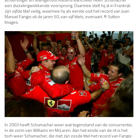
een duizelingwekkende voorsprong. Daarmee stelt hij al in Frankrijk
zijn vijfde titel veilig, waarmee hij als eerste ooit het record van Juan
Manuel Fangio uit de jaren 50, van vijf titels, evenaart. © Sutton
Images.
In 2003 heeft Schumacher weer wat tegenstand van de concurrentie,
in de vorm van Williams en McLaren. Aan het einde van de rit is het
toch weer Schumacher, die met zijn zesde titel het record van Fangio