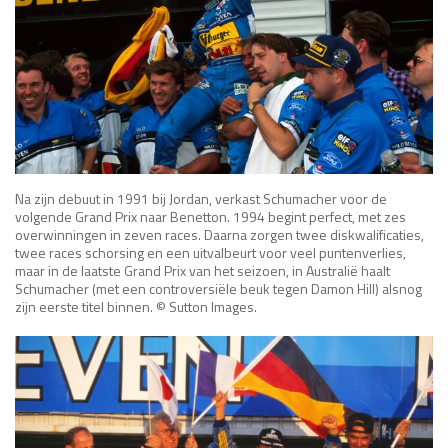
Race
zo 21:00 - 23:00
GP ABU DHABI 2026
04 - 06 dec
Kwalificatie
za 05:00 - 06:00
Race
zo 05:00 - 07:00
Kwalificatie
za 15:00 - 16:00
Race
zo 14:00 - 16:00
Na zijn debuut in 1991 bij Jordan, verkast Schumacher voor de
volgende Grand Prix naar Benetton. 1994 begint perfect, met zes
GP QATAR 2026
27 - 29 nov
overwinningen in zeven races. Daarna zorgen twee diskwalificaties,
twee races schorsing en een uitvalbeurt voor veel puntenverlies,
maar in de laatste Grand Prix van het seizoen, in Australië haalt
Schumacher (met een controversiële beuk tegen Damon Hill) alsnog
zijn eerste titel binnen. © Sutton Images.
Kwalificatie
za 19:00 - 20:00
Race
zo 17:00 - 19:00