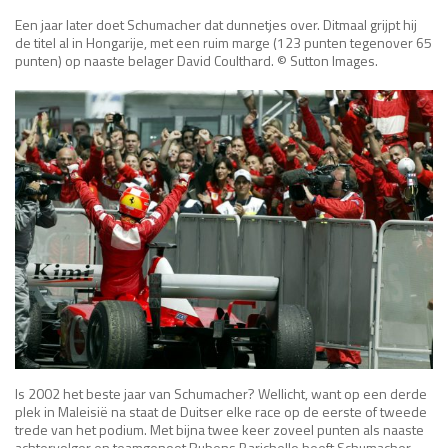
Een jaar later doet Schumacher dat dunnetjes over. Ditmaal grijpt hij
de titel al in Hongarije, met een ruim marge (123 punten tegenover 65
punten) op naaste belager David Coulthard. © Sutton Images.
Is 2002 het beste jaar van Schumacher? Wellicht, want op een derde
plek in Maleisië na staat de Duitser elke race op de eerste of tweede
trede van het podium. Met bijna twee keer zoveel punten als naaste
achtervolger en teamgenoot Rubens Barichello heeft Schumacher