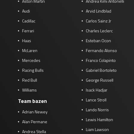
Aston Martin
Andrea Kimi Antonelli
Audi
Arvid Lindblad
Cadillac
Carlos Sainz Jr
Ferrari
Charles Leclerc
Haas
Esteban Ocon
McLaren
Fernando Alonso
Mercedes
Franco Colapinto
Racing Bulls
Gabriel Bortoleto
Red Bull
George Russell
Williams
Isack Hadjar
Lance Stroll
Team bazen
Lando Norris
Adrian Newey
Lewis Hamilton
Alan Permane
Liam Lawson
Andrea Stella