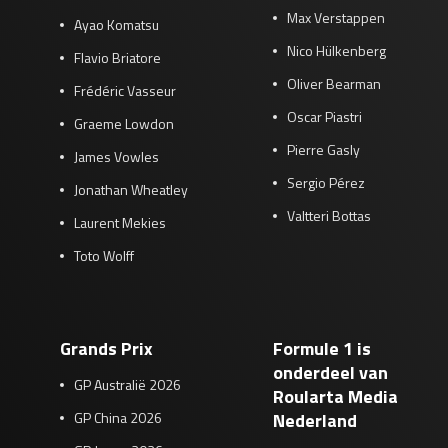
Max Verstappen
Ayao Komatsu
Nico Hülkenberg
Flavio Briatore
Oliver Bearman
Frédéric Vasseur
Oscar Piastri
Graeme Lowdon
Pierre Gasly
James Vowles
Sergio Pérez
Jonathan Wheatley
Valtteri Bottas
Laurent Mekies
Toto Wolff
Grands Prix
Formule 1 is
onderdeel van
GP Australië 2026
Roularta Media
GP China 2026
Nederland