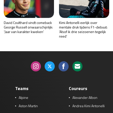
David Coulthard vindt comeback
Kimi Antonelli eerlijk over
George Russell onwaarschijnlijk:
mentale druk tijdens F1-debuut:
‘Jaar van karakter kweken’
‘Alsof ik drie seizoenen tegelijk
reed’
Teams
Coureurs
Alpine
Alexander Albon
Aston Martin
Andrea Kimi Antonelli