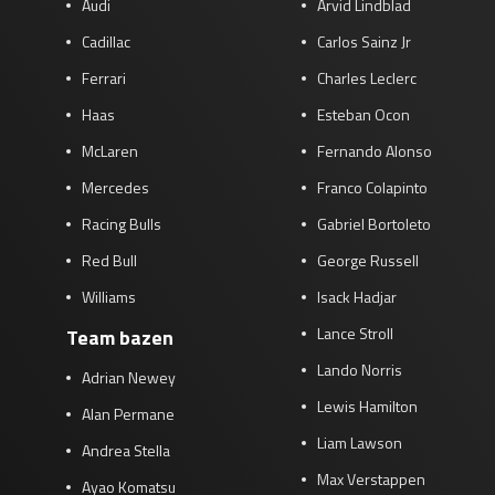
Audi
Arvid Lindblad
Cadillac
Carlos Sainz Jr
Ferrari
Charles Leclerc
Haas
Esteban Ocon
McLaren
Fernando Alonso
Mercedes
Franco Colapinto
Racing Bulls
Gabriel Bortoleto
Red Bull
George Russell
Williams
Isack Hadjar
Lance Stroll
Team bazen
Lando Norris
Adrian Newey
Lewis Hamilton
Alan Permane
Liam Lawson
Andrea Stella
Max Verstappen
Ayao Komatsu