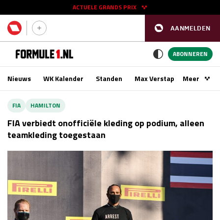
ACTUELE GRANDS PRIX
AANMELDEN
GP SPANJE 2026
11 - 13 sep
ABONNEREN
Nieuws
WK Kalender
Standen
Max Verstappen
Meer
Podca
Kwalificatie
za 16:00 - 17:00
FIA
HAMILTON
Race
zo 15:00 - 17:00
FIA verbiedt onofficiële kleding op podium, alleen
teamkleding toegestaan
GP SINGAPORE 2026
09 - 11 okt
GP AZERBEIDZJAN 2026
24 - 26 sep
Kwalificatie
za 15:00 - 16:00
Race
zo 14:00 - 16:00
Kwalificatie
vr 14:00 - 15:00