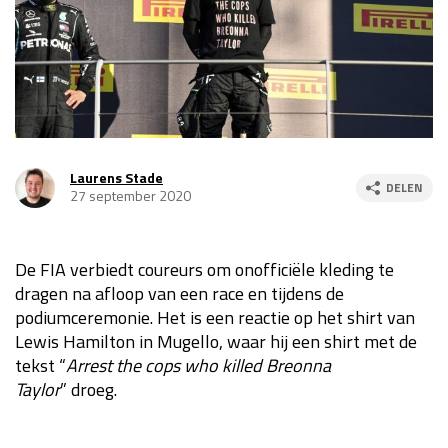
Race
za 13:00 - 15:00
GP VERENIGDE STATEN 2026
23 - 25 okt
GP SÃO PAULO 2026
06 - 08 nov
Laurens Stade
DELEN
27 september 2020
Kwalificatie
za 23:00 - 00:00
Race
zo 21:00 - 23:00
De FIA verbiedt coureurs om onofficiële kleding te
Kwalificatie
za 19:00 - 20:00
dragen na afloop van een race en tijdens de
Race
zo 18:00 - 20:00
podiumceremonie. Het is een reactie op het shirt van
Lewis Hamilton in Mugello, waar hij een shirt met de
GP MEXICO 2026
30 okt - 01 nov
tekst “
Arrest the cops who killed Breonna
Taylor
” droeg.
LAS VEGAS GRAND PRIX 2026
20 - 22 nov
Kwalificatie
za 22:00 - 23:00