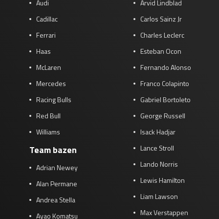
Audi
Arvid Lindblad
Cadillac
Carlos Sainz Jr
Ferrari
Charles Leclerc
Haas
Esteban Ocon
McLaren
Fernando Alonso
Mercedes
Franco Colapinto
Racing Bulls
Gabriel Bortoleto
Red Bull
George Russell
Williams
Isack Hadjar
Lance Stroll
Team bazen
Lando Norris
Adrian Newey
Lewis Hamilton
Alan Permane
Liam Lawson
Andrea Stella
Max Verstappen
Ayao Komatsu