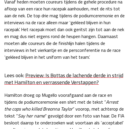
Vanaf heden moeten coureurs tijdens de gehele procedure na
Race
zo 21:00 - 23:00
afloop van een race hun racepak aanhouden, met de rits tot
GP ABU DHABI 2026
04 - 06 dec
aan de nek. De top drie mag tijdens de podiumceremonie en de
Kwalificatie
za 05:00 - 06:00
interviews na de race alleen maar ‘gekleed blijven in hun
Race
zo 05:00 - 07:00
racepak’. Het racepak moet dan ook geritst zijn tot aan de nek
en mag dus niet ergens rond de heupen hangen. Daarnaast
Kwalificatie
za 15:00 - 16:00
moeten alle coureurs die de finishlijn halen tijdens de
Race
zo 14:00 - 16:00
interviews in het vierkantje en de persconferentie na de race
‘gekleed blijven in het uniform van het team’.
GP QATAR 2026
27 - 29 nov
Lees ook:
Preview: Is Bottas de lachende derde in strijd
met Hamilton en verrassende Verstappen?
Kwalificatie
za 19:00 - 20:00
Hamilton droeg op Mugello voorafgaand aan de race en
Race
zo 17:00 - 19:00
tijdens de podiumceremonie een shirt met de tekst “
Arrest
the cops who killed Breonna Taylor
” voorop, met achterop de
tekst “
Say her name
” gevolgd door een foto van haar. De FIA
besloot daarop te onderzoeken wat voortaan als ‘acceptabel’