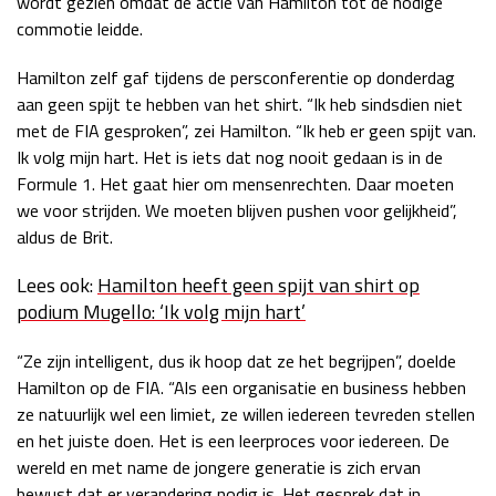
wordt gezien omdat de actie van Hamilton tot de nodige
commotie leidde.
Hamilton zelf gaf tijdens de persconferentie op donderdag
aan geen spijt te hebben van het shirt. “Ik heb sindsdien niet
met de FIA gesproken”, zei Hamilton. “Ik heb er geen spijt van.
Ik volg mijn hart. Het is iets dat nog nooit gedaan is in de
Formule 1. Het gaat hier om mensenrechten. Daar moeten
we voor strijden. We moeten blijven pushen voor gelijkheid”,
aldus de Brit.
Lees ook:
Hamilton heeft geen spijt van shirt op
podium Mugello: ‘Ik volg mijn hart’
“Ze zijn intelligent, dus ik hoop dat ze het begrijpen”, doelde
Hamilton op de FIA. “Als een organisatie en business hebben
ze natuurlijk wel een limiet, ze willen iedereen tevreden stellen
en het juiste doen. Het is een leerproces voor iedereen. De
wereld en met name de jongere generatie is zich ervan
bewust dat er verandering nodig is. Het gesprek dat in