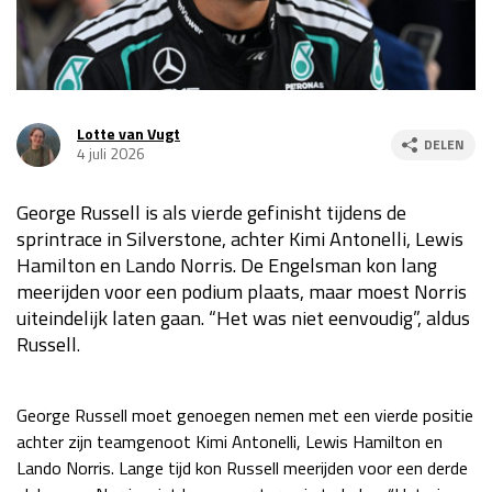
Race
za 13:00 - 15:00
GP VERENIGDE STATEN 2026
23 - 25 okt
Lotte van Vugt
DELEN
4 juli 2026
GP SÃO PAULO 2026
06 - 08 nov
George Russell is als vierde gefinisht tijdens de
Kwalificatie
za 23:00 - 00:00
sprintrace in Silverstone, achter Kimi Antonelli, Lewis
Race
zo 21:00 - 23:00
Hamilton en Lando Norris. De Engelsman kon lang
meerijden voor een podium plaats, maar moest Norris
Kwalificatie
za 19:00 - 20:00
uiteindelijk laten gaan. “Het was niet eenvoudig”, aldus
Race
zo 18:00 - 20:00
Russell
.
GP MEXICO 2026
30 okt - 01 nov
George Russell moet genoegen nemen met een vierde positie
achter zijn teamgenoot Kimi Antonelli, Lewis Hamilton en
LAS VEGAS GRAND PRIX 2026
20 - 22 nov
Lando Norris. Lange tijd kon Russell meerijden voor een derde
Kwalificatie
za 22:00 - 23:00