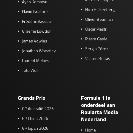
Ayao Komatsu
Nico Hülkenberg
Flavio Briatore
Oliver Bearman
Frédéric Vasseur
Oscar Piastri
Graeme Lowdon
Pierre Gasly
James Vowles
Sergio Pérez
Jonathan Wheatley
Valtteri Bottas
Laurent Mekies
Toto Wolff
Grands Prix
Formule 1 is
onderdeel van
GP Australië 2026
Roularta Media
GP China 2026
Nederland
GP Japan 2026
Home