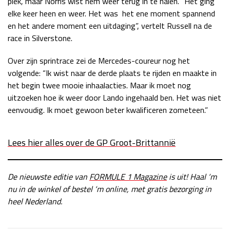
plek, maar Norris wist hem weer terug in te halen. “Het ging
elke keer heen en weer. Het was het ene moment spannend
Race
zo 21:00 - 23:00
GP ABU DHABI 2026
04 - 06 dec
en het andere moment een uitdaging”, vertelt Russell na de
Kwalificatie
za 05:00 - 06:00
race in Silverstone.
Race
zo 05:00 - 07:00
Over zijn sprintrace zei de Mercedes-coureur nog het
volgende: “Ik wist naar de derde plaats te rijden en maakte in
Kwalificatie
za 15:00 - 16:00
het begin twee mooie inhaalacties. Maar ik moet nog
Race
zo 14:00 - 16:00
uitzoeken hoe ik weer door Lando ingehaald ben. Het was niet
eenvoudig. Ik moet gewoon beter kwalificeren zometeen.”
GP QATAR 2026
27 - 29 nov
Lees hier alles over de GP Groot-Brittannië
Kwalificatie
za 19:00 - 20:00
De nieuwste editie van
FORMULE 1 Magazine
is uit! Haal ‘m
Race
zo 17:00 - 19:00
nu in de winkel of bestel ‘m online, met gratis bezorging in
heel Nederland.