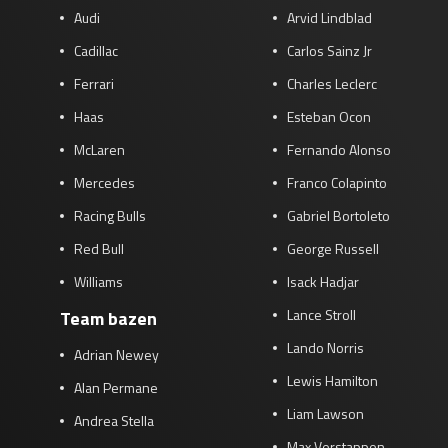
Audi
Arvid Lindblad
Cadillac
Carlos Sainz Jr
Ferrari
Charles Leclerc
Haas
Esteban Ocon
McLaren
Fernando Alonso
Mercedes
Franco Colapinto
Racing Bulls
Gabriel Bortoleto
Red Bull
George Russell
Williams
Isack Hadjar
Lance Stroll
Team bazen
Lando Norris
Adrian Newey
Lewis Hamilton
Alan Permane
Liam Lawson
Andrea Stella
Max Verstappen