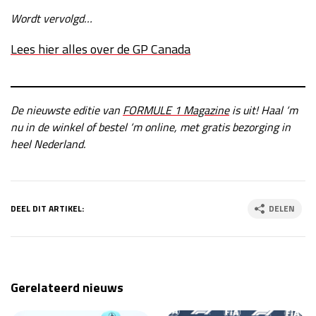
Wordt vervolgd…
Race
zo 21:00 - 23:00
GP ABU DHABI 2026
04 - 06 dec
Lees hier alles over de GP Canada
Kwalificatie
za 05:00 - 06:00
Race
zo 05:00 - 07:00
Kwalificatie
za 15:00 - 16:00
De nieuwste editie van
FORMULE 1 Magazine
is uit! Haal ‘m
Race
zo 14:00 - 16:00
nu in de winkel of bestel ‘m online, met gratis bezorging in
heel Nederland.
GP QATAR 2026
27 - 29 nov
DEEL DIT ARTIKEL:
DELEN
Kwalificatie
za 19:00 - 20:00
Race
zo 17:00 - 19:00
Gerelateerd nieuws