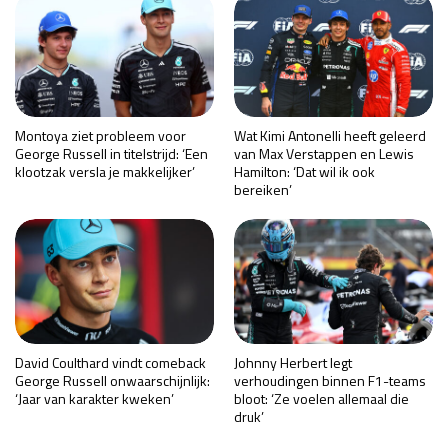
Montoya ziet probleem voor
Wat Kimi Antonelli heeft geleerd
George Russell in titelstrijd: ‘Een
van Max Verstappen en Lewis
klootzak versla je makkelijker’
Hamilton: ‘Dat wil ik ook
bereiken’
David Coulthard vindt comeback
Johnny Herbert legt
George Russell onwaarschijnlijk:
verhoudingen binnen F1-teams
‘Jaar van karakter kweken’
bloot: ‘Ze voelen allemaal die
druk’