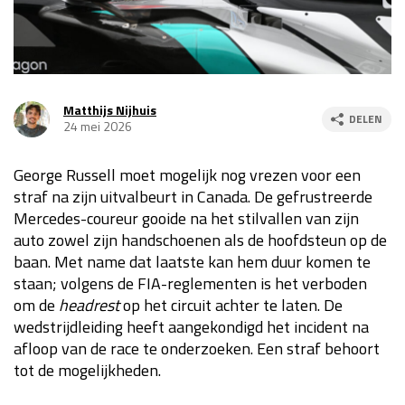
Race
za 13:00 - 15:00
GP VERENIGDE STATEN 2026
23 - 25 okt
Matthijs Nijhuis
DELEN
24 mei 2026
GP SÃO PAULO 2026
06 - 08 nov
George Russell moet mogelijk nog vrezen voor een
Kwalificatie
za 23:00 - 00:00
straf na zijn uitvalbeurt in Canada. De gefrustreerde
Race
zo 21:00 - 23:00
Mercedes-coureur gooide na het stilvallen van zijn
auto zowel zijn handschoenen als de hoofdsteun op de
Kwalificatie
za 19:00 - 20:00
baan. Met name dat laatste kan hem duur komen te
Race
zo 18:00 - 20:00
staan; volgens de FIA-reglementen is het verboden
om de
headrest
op het circuit achter te laten. De
GP MEXICO 2026
30 okt - 01 nov
wedstrijdleiding heeft aangekondigd het incident na
afloop van de race te onderzoeken. Een straf behoort
tot de mogelijkheden.
LAS VEGAS GRAND PRIX 2026
20 - 22 nov
Kwalificatie
za 22:00 - 23:00