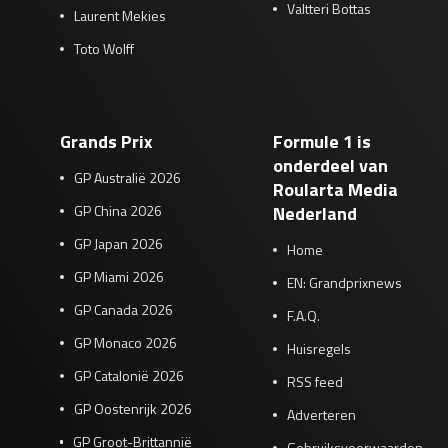
Valtteri Bottas
Laurent Mekies
Toto Wolff
Grands Prix
Formule 1 is
onderdeel van
GP Australië 2026
Roularta Media
GP China 2026
Nederland
GP Japan 2026
Home
GP Miami 2026
EN: Grandprixnews
GP Canada 2026
F.A.Q.
GP Monaco 2026
Huisregels
GP Catalonië 2026
RSS feed
GP Oostenrijk 2026
Adverteren
GP Groot-Brittannië
Gebruiksvoorwaarden