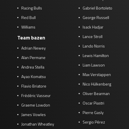
Racing Bulls
Gabriel Bortoleto
Red Bull
George Russell
Williams
Isack Hadjar
Lance Stroll
Team bazen
Lando Norris
Adrian Newey
Lewis Hamilton
Alan Permane
Liam Lawson
Andrea Stella
Max Verstappen
Ayao Komatsu
Nico Hülkenberg
Flavio Briatore
Oliver Bearman
Frédéric Vasseur
Oscar Piastri
Graeme Lowdon
Pierre Gasly
James Vowles
Sergio Pérez
Jonathan Wheatley