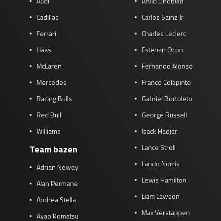
Audi
Arvid Lindblad
Cadillac
Carlos Sainz Jr
Ferrari
Charles Leclerc
Haas
Esteban Ocon
McLaren
Fernando Alonso
Mercedes
Franco Colapinto
Racing Bulls
Gabriel Bortoleto
Red Bull
George Russell
Williams
Isack Hadjar
Lance Stroll
Team bazen
Lando Norris
Adrian Newey
Lewis Hamilton
Alan Permane
Liam Lawson
Andrea Stella
Max Verstappen
Ayao Komatsu