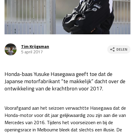
Race
za 13:00 - 15:00
GP VERENIGDE STATEN 2026
23 - 25 okt
Tim Krijgsman
DELEN
GP SÃO PAULO 2026
06 - 08 nov
5 april 2017
Kwalificatie
za 23:00 - 00:00
Race
zo 21:00 - 23:00
Honda-baas Yusuke Hasegawa geeft toe dat de
Japanse motorfabrikant “te makkelijk” dacht over de
Kwalificatie
za 19:00 - 20:00
ontwikkeling van de krachtbron voor 2017.
Race
zo 18:00 - 20:00
GP MEXICO 2026
30 okt - 01 nov
Voorafgaand aan het seizoen verwachtte Hasegawa dat de
Honda-motor voor dit jaar gelijkwaardig zou zijn aan die van
Mercedes van 2016. Tijdens het voorseizoen en bij de
LAS VEGAS GRAND PRIX 2026
20 - 22 nov
openingsrace in Melbourne bleek dat slechts een illusie. De
Kwalificatie
za 22:00 - 23:00