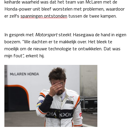
keiharde waarheid was dat het team van McLaren met de
Race
zo 21:00 - 23:00
Honda-power unit bleef worstelen met problemen, waardoor
GP ABU DHABI 2026
04 - 06 dec
er zelfs
spanningen ontstonden
tussen de twee kampen.
Kwalificatie
za 05:00 - 06:00
Race
zo 05:00 - 07:00
In gesprek met
Motorsport
steekt Hasegawa de hand in eigen
boezem. “We dachten er te makkelijk over. Het bleek te
Kwalificatie
za 15:00 - 16:00
moeilijk om de nieuwe technologie te ontwikkelen. Dat was
Race
zo 14:00 - 16:00
mijn fout”, erkent hij.
GP QATAR 2026
27 - 29 nov
Kwalificatie
za 19:00 - 20:00
Race
zo 17:00 - 19:00