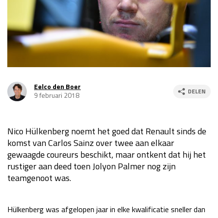
Race
za 13:00 - 15:00
GP VERENIGDE STATEN 2026
23 - 25 okt
GP SÃO PAULO 2026
06 - 08 nov
Eelco den Boer
DELEN
9 februari 2018
Kwalificatie
za 23:00 - 00:00
Race
zo 21:00 - 23:00
Nico Hülkenberg noemt het goed dat Renault sinds de
Kwalificatie
za 19:00 - 20:00
komst van Carlos Sainz over twee aan elkaar
Race
zo 18:00 - 20:00
gewaagde coureurs beschikt, maar ontkent dat hij het
rustiger aan deed toen Jolyon Palmer nog zijn
GP MEXICO 2026
30 okt - 01 nov
teamgenoot was.
LAS VEGAS GRAND PRIX 2026
20 - 22 nov
Hülkenberg was afgelopen jaar in elke kwalificatie sneller dan
Kwalificatie
za 22:00 - 23:00