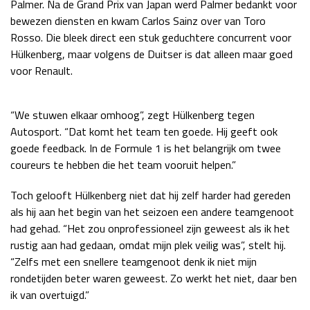
Palmer. Na de Grand Prix van Japan werd Palmer bedankt voor
Race
zo 21:00 - 23:00
bewezen diensten en kwam Carlos Sainz over van Toro
GP ABU DHABI 2026
04 - 06 dec
Rosso. Die bleek direct een stuk geduchtere concurrent voor
Kwalificatie
za 05:00 - 06:00
Hülkenberg, maar volgens de Duitser is dat alleen maar goed
Race
zo 05:00 - 07:00
voor Renault.
Kwalificatie
za 15:00 - 16:00
“We stuwen elkaar omhoog”, zegt Hülkenberg tegen
Race
zo 14:00 - 16:00
Autosport. “Dat komt het team ten goede. Hij geeft ook
goede feedback. In de Formule 1 is het belangrijk om twee
GP QATAR 2026
27 - 29 nov
coureurs te hebben die het team vooruit helpen.”
Toch gelooft Hülkenberg niet dat hij zelf harder had gereden
als hij aan het begin van het seizoen een andere teamgenoot
Kwalificatie
za 19:00 - 20:00
had gehad. “Het zou onprofessioneel zijn geweest als ik het
Race
zo 17:00 - 19:00
rustig aan had gedaan, omdat mijn plek veilig was”, stelt hij.
“Zelfs met een snellere teamgenoot denk ik niet mijn
rondetijden beter waren geweest. Zo werkt het niet, daar ben
ik van overtuigd.”