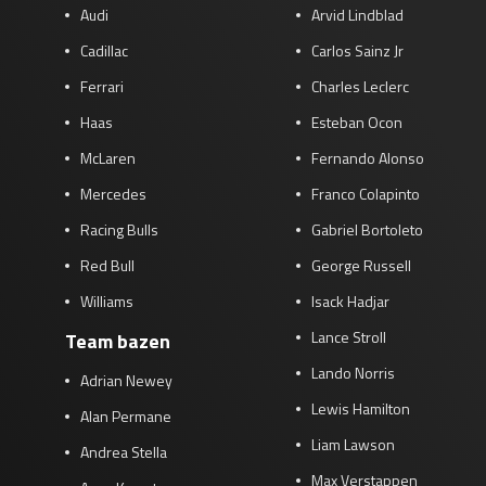
Audi
Arvid Lindblad
Cadillac
Carlos Sainz Jr
Ferrari
Charles Leclerc
Haas
Esteban Ocon
McLaren
Fernando Alonso
Mercedes
Franco Colapinto
Racing Bulls
Gabriel Bortoleto
Red Bull
George Russell
Williams
Isack Hadjar
Lance Stroll
Team bazen
Lando Norris
Adrian Newey
Lewis Hamilton
Alan Permane
Liam Lawson
Andrea Stella
Max Verstappen