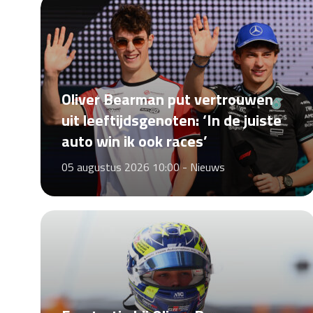
Oliver Bearman put vertrouwen
uit leeftijdsgenoten: ‘In de juiste
auto win ik ook races’
05 augustus 2026 10:00 -
Nieuws