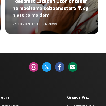
Toekomst Esteban Ocon onzeker
na moeizame seizoensstart: ‘Nog
niets te melden’
24 juli 2026 09:00 -
Nieuws
reurs
Grands Prix
exander Albon
GP Australië 2026