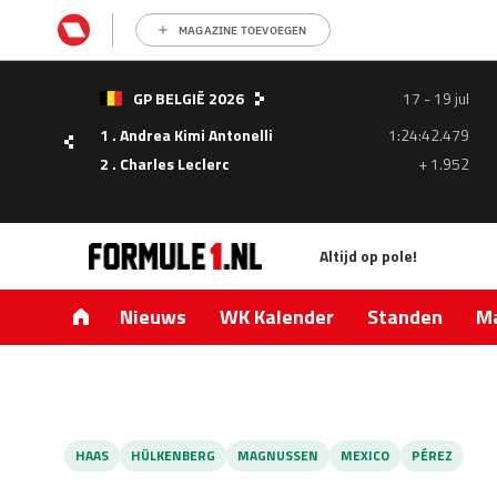
MAGAZINE TOEVOEGEN
- 05
GP BELGIË 2026
17 - 19 jul
ul
1 . Andrea Kimi Antonelli
1:24:42.479
1.335
2 . Charles Leclerc
+ 1.952
0.427
Altijd op pole!
Nieuws
WK Kalender
Standen
Ma
HAAS
HÜLKENBERG
MAGNUSSEN
MEXICO
PÉREZ