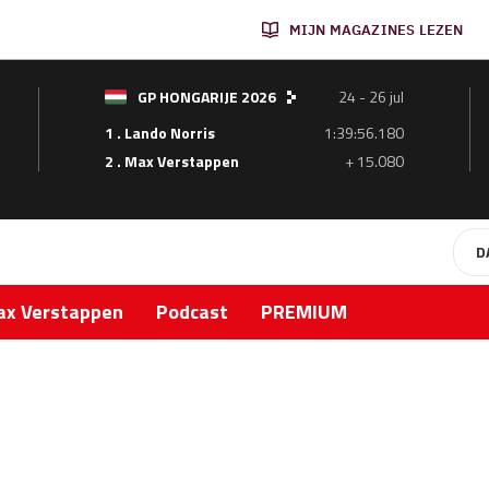
MIJN MAGAZINES LEZEN
GP HONGARIJE 2026
24 - 26 jul
1 . Lando Norris
1:39:56.180
2 . Max Verstappen
+ 15.080
D
x Verstappen
Podcast
PREMIUM