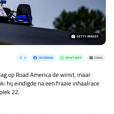
GETTY IMAGES
X
FACEBOOK
WHATSAPP
EMAIL
dag op Road America de winst, maar
 hij eindigde na een fraaie inhaalrace
plek 22.