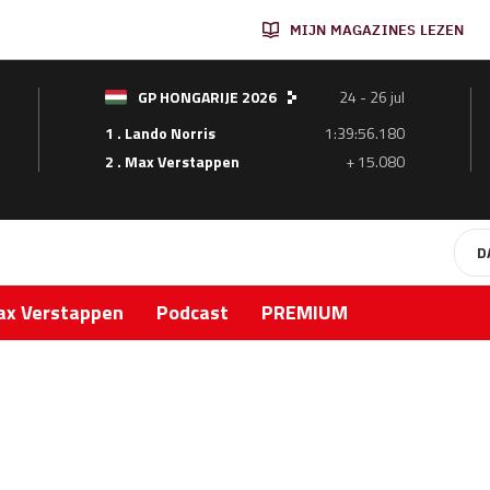
MIJN MAGAZINES LEZEN
GP HONGARIJE 2026
24 - 26 jul
1 . Lando Norris
1:39:56.180
2 . Max Verstappen
+ 15.080
D
x Verstappen
Podcast
PREMIUM