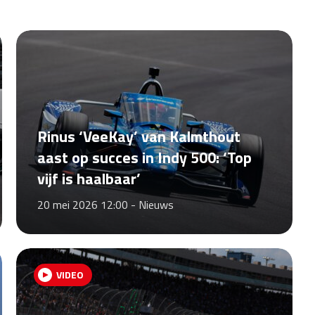
Rinus ‘VeeKay’ van Kalmthout
aast op succes in Indy 500: ‘Top
vijf is haalbaar’
20 mei 2026 12:00 -
Nieuws
VIDEO