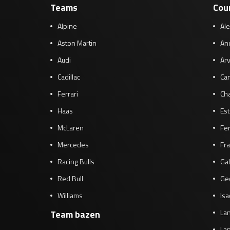
Teams
Cou
Alpine
Al
Aston Martin
And
Audi
Arv
Cadillac
Car
Ferrari
Cha
Haas
Es
McLaren
Fe
Mercedes
Fra
Racing Bulls
Gab
Red Bull
Ge
Williams
Isa
Lan
Team bazen
Lan