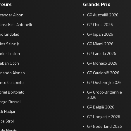
reurs
Grands Prix
exander Albon
GP Australië 2026
rea Kimi Antonelli
GP China 2026
id Lindblad
GP Japan 2026
los Sainz Jr
GP Miami 2026
rles Leclerc
GP Canada 2026
teban Ocon
GP Monaco 2026
rnando Alonso
GP Catalonië 2026
nco Colapinto
GP Oostenrijk 2026
riel Bortoleto
GP Groot-Brittannië
2026
orge Russell
GP België 2026
ck Hadjar
GP Hongarije 2026
ce Stroll
GP Nederland 2026
do Norris