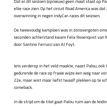
Dat er dit seizoen (opnieuw) geen maat staat op Pal
elke race zien. Op het circuit Road America was dat
overwinning in negen IndyCar-races dit seizoen.
De tweevoudig kampioen was in zonovergoten omst
seconden achterstand kwam Felix Rosenqvist van M
door Santino Ferrucci van AJ Foyt.
Iets verderop in het veld maakte, naast Palou, ook
gedurende de race op fraaie wijze een weg naar vore
22e, maar wist maar liefst twaalf plekken op te sc
comeback.
In de strijd om de titel gaat Palou ruim aan de lei