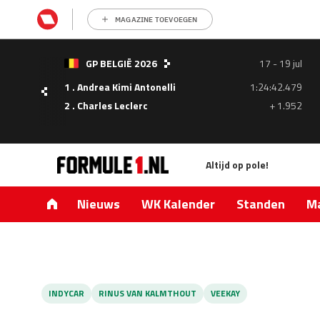
MAGAZINE TOEVOEGEN
- 05
GP BELGIË 2026
17 - 19 jul
ul
1 . Andrea Kimi Antonelli
1:24:42.479
1.335
2 . Charles Leclerc
+ 1.952
0.427
Altijd op pole!
Nieuws
WK Kalender
Standen
Ma
INDYCAR
RINUS VAN KALMTHOUT
VEEKAY