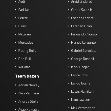
Audi
Arvid Lindblad
Cadillac
Carlos Sainz Jr
Ferrari
Charles Leclerc
Haas
Esteban Ocon
McLaren
Fernando Alonso
Mercedes
Franco Colapinto
Racing Bulls
Gabriel Bortoleto
Red Bull
George Russell
Williams
Isack Hadjar
Lance Stroll
Team bazen
Lando Norris
Adrian Newey
Lewis Hamilton
Alan Permane
Liam Lawson
Andrea Stella
Max Verstappen
Ayao Komatsu