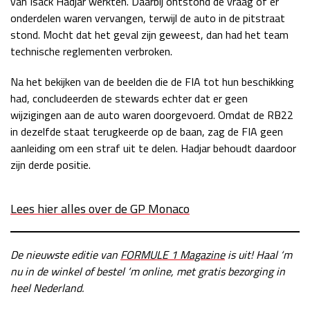
van Isack Hadjar werkten. Daarbij ontstond de vraag of er
onderdelen waren vervangen, terwijl de auto in de pitstraat
Race
zo 21:00 - 23:00
GP ABU DHABI 2026
04 - 06 dec
stond. Mocht dat het geval zijn geweest, dan had het team
Kwalificatie
za 05:00 - 06:00
technische reglementen verbroken.
Race
zo 05:00 - 07:00
Na het bekijken van de beelden die de FIA tot hun beschikking
had, concludeerden de stewards echter dat er geen
Kwalificatie
za 15:00 - 16:00
wijzigingen aan de auto waren doorgevoerd. Omdat de RB22
Race
zo 14:00 - 16:00
in dezelfde staat terugkeerde op de baan, zag de FIA geen
aanleiding om een straf uit te delen. Hadjar behoudt daardoor
GP QATAR 2026
27 - 29 nov
zijn derde positie.
Lees hier alles over de GP Monaco
Kwalificatie
za 19:00 - 20:00
Race
zo 17:00 - 19:00
De nieuwste editie van
FORMULE 1 Magazine
is uit! Haal ‘m
nu in de winkel of bestel ‘m online, met gratis bezorging in
heel Nederland.