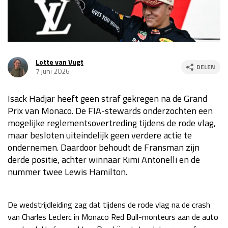
Race
za 13:00 - 15:00
GP VERENIGDE STATEN 2026
23 - 25 okt
Lotte van Vugt
DELEN
7 juni 2026
GP SÃO PAULO 2026
06 - 08 nov
Isack Hadjar heeft geen straf gekregen na de Grand
Kwalificatie
za 23:00 - 00:00
Prix van Monaco. De FIA-stewards onderzochten een
Race
zo 21:00 - 23:00
mogelijke reglementsovertreding tijdens de rode vlag,
maar besloten uiteindelijk geen verdere actie te
Kwalificatie
za 19:00 - 20:00
ondernemen. Daardoor behoudt de Fransman zijn
Race
zo 18:00 - 20:00
derde positie, achter winnaar Kimi Antonelli en de
nummer twee Lewis Hamilton.
GP MEXICO 2026
30 okt - 01 nov
De wedstrijdleiding zag dat tijdens de rode vlag na de crash
LAS VEGAS GRAND PRIX 2026
20 - 22 nov
van Charles Leclerc in Monaco Red Bull-monteurs aan de auto
Kwalificatie
za 22:00 - 23:00