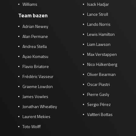
Williams
Isack Hadjar
Lance Stroll
Team bazen
Lando Norris
Adrian Newey
Lewis Hamilton
Alan Permane
Liam Lawson
Andrea Stella
Max Verstappen
Ayao Komatsu
Nico Hülkenberg
Flavio Briatore
Oliver Bearman
Frédéric Vasseur
Oscar Piastri
Graeme Lowdon
Pierre Gasly
James Vowles
Sergio Pérez
Jonathan Wheatley
Valtteri Bottas
Laurent Mekies
Toto Wolff