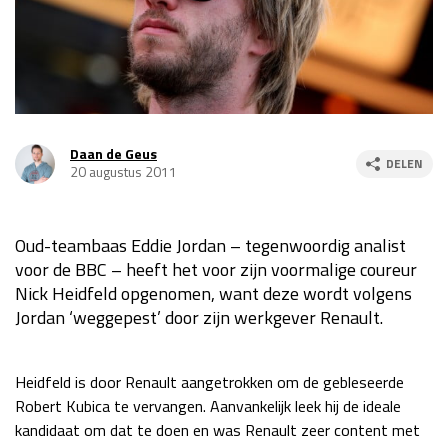
Race
za 13:00 - 15:00
GP VERENIGDE STATEN 2026
23 - 25 okt
Daan de Geus
DELEN
GP SÃO PAULO 2026
06 - 08 nov
20 augustus 2011
Kwalificatie
za 23:00 - 00:00
Race
zo 21:00 - 23:00
Oud-teambaas Eddie Jordan – tegenwoordig analist
voor de BBC – heeft het voor zijn voormalige coureur
Kwalificatie
za 19:00 - 20:00
Nick Heidfeld opgenomen, want deze wordt volgens
Race
zo 18:00 - 20:00
Jordan ‘weggepest’ door zijn werkgever Renault.
GP MEXICO 2026
30 okt - 01 nov
Heidfeld is door Renault aangetrokken om de gebleseerde
Robert Kubica te vervangen. Aanvankelijk leek hij de ideale
LAS VEGAS GRAND PRIX 2026
20 - 22 nov
kandidaat om dat te doen en was Renault zeer content met
Kwalificatie
za 22:00 - 23:00