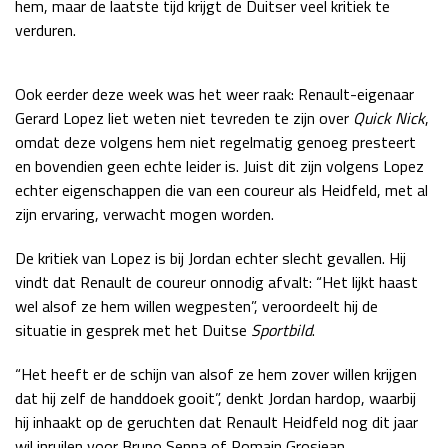
hem, maar de laatste tijd krijgt de Duitser veel kritiek te
Race
zo 21:00 - 23:00
verduren.
GP ABU DHABI 2026
04 - 06 dec
Kwalificatie
za 05:00 - 06:00
Ook eerder deze week was het weer raak: Renault-eigenaar
Race
zo 05:00 - 07:00
Gerard Lopez liet weten niet tevreden te zijn over
Quick Nick
,
omdat deze volgens hem niet regelmatig genoeg presteert
Kwalificatie
za 15:00 - 16:00
en bovendien geen echte leider is. Juist dit zijn volgens Lopez
Race
zo 14:00 - 16:00
echter eigenschappen die van een coureur als Heidfeld, met al
zijn ervaring, verwacht mogen worden.
GP QATAR 2026
27 - 29 nov
De kritiek van Lopez is bij Jordan echter slecht gevallen. Hij
vindt dat Renault de coureur onnodig afvalt: “Het lijkt haast
wel alsof ze hem willen wegpesten”, veroordeelt hij de
Kwalificatie
za 19:00 - 20:00
situatie in gesprek met het Duitse
Sportbild
.
Race
zo 17:00 - 19:00
“Het heeft er de schijn van alsof ze hem zover willen krijgen
dat hij zelf de handdoek gooit”, denkt Jordan hardop, waarbij
hij inhaakt op de geruchten dat Renault Heidfeld nog dit jaar
wil inruilen voor Bruno Senna of Romain Grosjean.