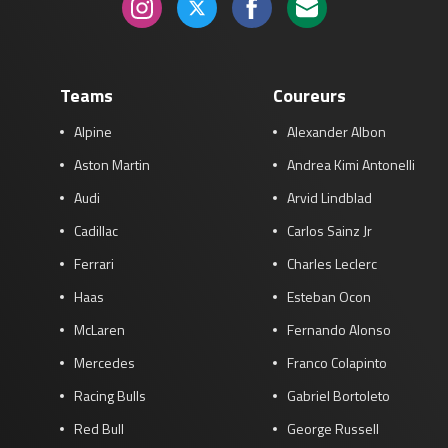
Teams
Coureurs
Alpine
Alexander Albon
Aston Martin
Andrea Kimi Antonelli
Audi
Arvid Lindblad
Cadillac
Carlos Sainz Jr
Ferrari
Charles Leclerc
Haas
Esteban Ocon
McLaren
Fernando Alonso
Mercedes
Franco Colapinto
Racing Bulls
Gabriel Bortoleto
Red Bull
George Russell