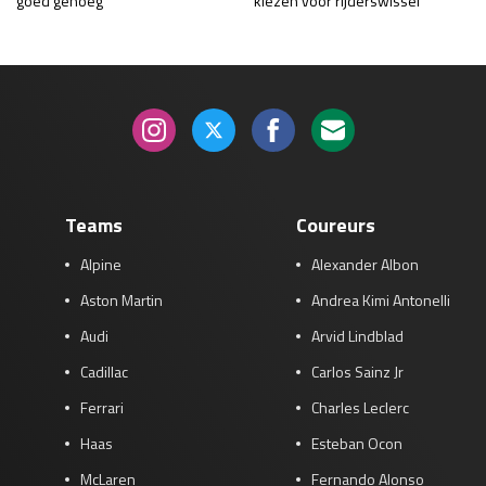
goed genoeg’
kiezen voor rijderswissel
Teams
Coureurs
Alpine
Alexander Albon
Aston Martin
Andrea Kimi Antonelli
Audi
Arvid Lindblad
Cadillac
Carlos Sainz Jr
Ferrari
Charles Leclerc
Haas
Esteban Ocon
McLaren
Fernando Alonso