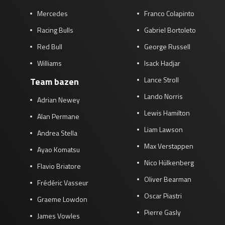
Mercedes
Franco Colapinto
Racing Bulls
Gabriel Bortoleto
Red Bull
George Russell
Williams
Isack Hadjar
Lance Stroll
Team bazen
Lando Norris
Adrian Newey
Lewis Hamilton
Alan Permane
Liam Lawson
Andrea Stella
Max Verstappen
Ayao Komatsu
Nico Hülkenberg
Flavio Briatore
Oliver Bearman
Frédéric Vasseur
Oscar Piastri
Graeme Lowdon
Pierre Gasly
James Vowles