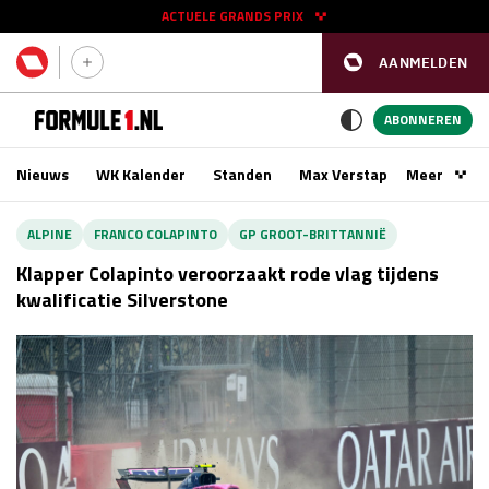
ACTUELE GRANDS PRIX
AANMELDEN
GP SPANJE 2026
11 - 13 sep
ABONNEREN
Nieuws
WK Kalender
Standen
Max Verstappen
Meer
Podca
Kwalificatie
za 16:00 - 17:00
ALPINE
FRANCO COLAPINTO
GP GROOT-BRITTANNIË
Race
zo 15:00 - 17:00
Klapper Colapinto veroorzaakt rode vlag tijdens
kwalificatie Silverstone
GP SINGAPORE 2026
09 - 11 okt
GP AZERBEIDZJAN 2026
24 - 26 sep
Kwalificatie
za 15:00 - 16:00
Race
zo 14:00 - 16:00
Kwalificatie
vr 14:00 - 15:00