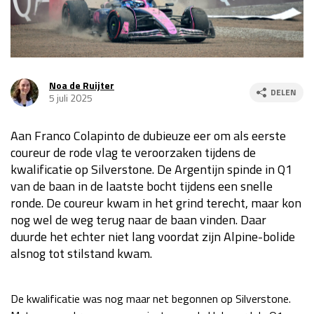
Race
za 13:00 - 15:00
GP VERENIGDE STATEN 2026
23 - 25 okt
Noa de Ruijter
DELEN
5 juli 2025
GP SÃO PAULO 2026
06 - 08 nov
Aan Franco Colapinto de dubieuze eer om als eerste
Kwalificatie
za 23:00 - 00:00
coureur de rode vlag te veroorzaken tijdens de
Race
zo 21:00 - 23:00
kwalificatie op Silverstone. De Argentijn spinde in Q1
van de baan in de laatste bocht tijdens een snelle
Kwalificatie
za 19:00 - 20:00
ronde. De coureur kwam in het grind terecht, maar kon
Race
zo 18:00 - 20:00
nog wel de weg terug naar de baan vinden. Daar
duurde het echter niet lang voordat zijn Alpine-bolide
GP MEXICO 2026
30 okt - 01 nov
alsnog tot stilstand kwam.
LAS VEGAS GRAND PRIX 2026
20 - 22 nov
De kwalificatie was nog maar net begonnen op Silverstone.
Kwalificatie
za 22:00 - 23:00