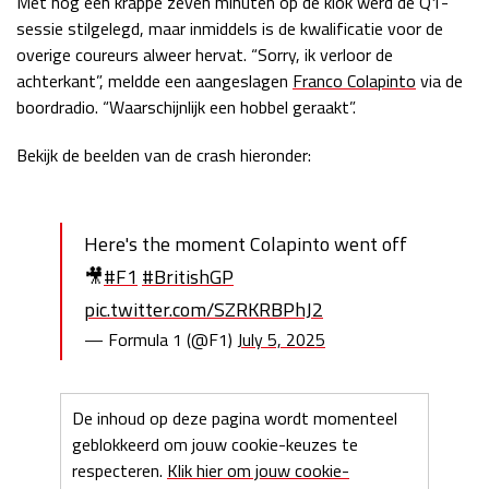
Met nog een krappe zeven minuten op de klok werd de Q1-
sessie stilgelegd, maar inmiddels is de kwalificatie voor de
Race
zo 21:00 - 23:00
GP ABU DHABI 2026
04 - 06 dec
overige coureurs alweer hervat. “Sorry, ik verloor de
Kwalificatie
za 05:00 - 06:00
achterkant”, meldde een aangeslagen
Franco Colapinto
via de
Race
zo 05:00 - 07:00
boordradio. “Waarschijnlijk een hobbel geraakt”.
Bekijk de beelden van de crash hieronder:
Kwalificatie
za 15:00 - 16:00
Race
zo 14:00 - 16:00
GP QATAR 2026
27 - 29 nov
Here's the moment Colapinto went off
🎥
#F1
#BritishGP
pic.twitter.com/SZRKRBPhJ2
— Formula 1 (@F1)
July 5, 2025
Kwalificatie
za 19:00 - 20:00
Race
zo 17:00 - 19:00
De inhoud op deze pagina wordt momenteel
geblokkeerd om jouw cookie-keuzes te
respecteren.
Klik hier om jouw cookie-