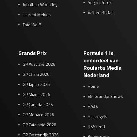
Sergio Pérez
Jonathan Wheatley
Valtteri Bottas
Laurent Mekies
Toto Wolff
Grands Prix
Formule 1 is
onderdeel van
GP Australië 2026
Roularta Media
GP China 2026
Nederland
GP Japan 2026
Home
GP Miami 2026
EN: Grandprixnews
GP Canada 2026
F.A.Q.
GP Monaco 2026
Huisregels
GP Catalonië 2026
RSS feed
GP Oostenrijk 2026
Adverteren