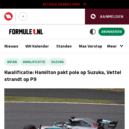
ACTUELE GRANDS PRIX
AANMELDEN
GP SPANJE 2026
11 - 13 sep
ABONNEREN
Nieuws
WK Kalender
Standen
Max Verstappen
Meer
Podca
Kwalificatie
za 16:00 - 17:00
JAPAN
KWALIFICATIE
SUZUKA
Race
zo 15:00 - 17:00
Kwalificatie: Hamilton pakt pole op Suzuka, Vettel
strandt op P9
GP SINGAPORE 2026
09 - 11 okt
GP AZERBEIDZJAN 2026
24 - 26 sep
Kwalificatie
za 15:00 - 16:00
Race
zo 14:00 - 16:00
Kwalificatie
vr 14:00 - 15:00