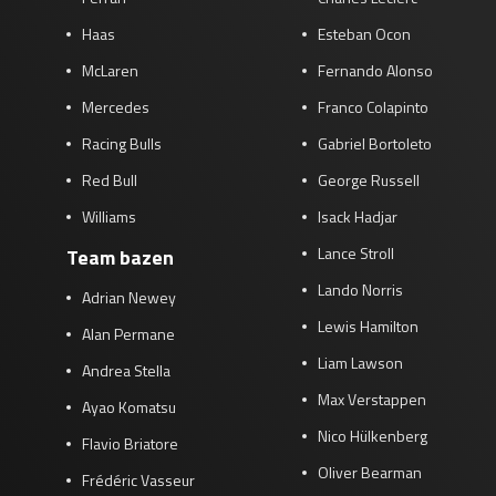
Haas
Esteban Ocon
McLaren
Fernando Alonso
Mercedes
Franco Colapinto
Racing Bulls
Gabriel Bortoleto
Red Bull
George Russell
Williams
Isack Hadjar
Lance Stroll
Team bazen
Lando Norris
Adrian Newey
Lewis Hamilton
Alan Permane
Liam Lawson
Andrea Stella
Max Verstappen
Ayao Komatsu
Nico Hülkenberg
Flavio Briatore
Oliver Bearman
Frédéric Vasseur