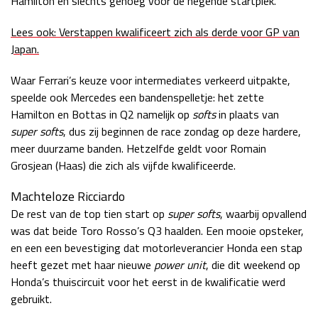
Hamilton en slechts genoeg voor de negende startplek.
Lees ook: Verstappen kwalificeert zich als derde voor GP van
Japan.
Waar Ferrari’s keuze voor intermediates verkeerd uitpakte,
speelde ook Mercedes een bandenspelletje: het zette
Hamilton en Bottas in Q2 namelijk op
softs
in plaats van
super softs
, dus zij beginnen de race zondag op deze hardere,
meer duurzame banden. Hetzelfde geldt voor Romain
Grosjean (Haas) die zich als vijfde kwalificeerde.
Machteloze Ricciardo
De rest van de top tien start op
super softs
, waarbij opvallend
was dat beide Toro Rosso’s Q3 haalden. Een mooie opsteker,
en een een bevestiging dat motorleverancier Honda een stap
heeft gezet met haar nieuwe
power unit
, die dit weekend op
Honda’s thuiscircuit voor het eerst in de kwalificatie werd
gebruikt.