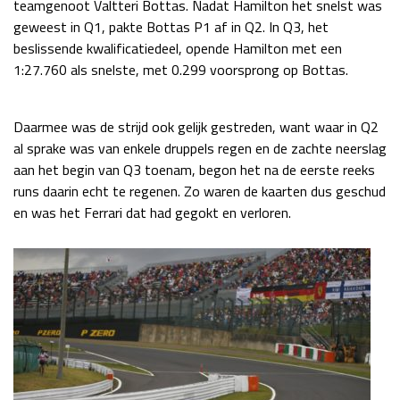
teamgenoot Valtteri Bottas. Nadat Hamilton het snelst was
Race
zo 21:00 - 23:00
geweest in Q1, pakte Bottas P1 af in Q2. In Q3, het
GP ABU DHABI 2026
04 - 06 dec
beslissende kwalificatiedeel, opende Hamilton met een
Kwalificatie
za 05:00 - 06:00
1:27.760 als snelste, met 0.299 voorsprong op Bottas.
Race
zo 05:00 - 07:00
Daarmee was de strijd ook gelijk gestreden, want waar in Q2
Kwalificatie
za 15:00 - 16:00
al sprake was van enkele druppels regen en de zachte neerslag
Race
zo 14:00 - 16:00
aan het begin van Q3 toenam, begon het na de eerste reeks
runs daarin echt te regenen. Zo waren de kaarten dus geschud
GP QATAR 2026
27 - 29 nov
en was het Ferrari dat had gegokt en verloren.
Kwalificatie
za 19:00 - 20:00
Race
zo 17:00 - 19:00