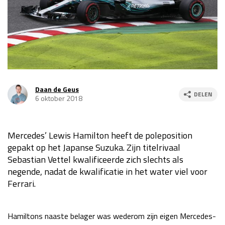
Race
za 13:00 - 15:00
GP VERENIGDE STATEN 2026
23 - 25 okt
GP SÃO PAULO 2026
06 - 08 nov
Daan de Geus
DELEN
6 oktober 2018
Kwalificatie
za 23:00 - 00:00
Race
zo 21:00 - 23:00
Mercedes’ Lewis Hamilton heeft de poleposition
Kwalificatie
za 19:00 - 20:00
gepakt op het Japanse Suzuka. Zijn titelrivaal
Race
zo 18:00 - 20:00
Sebastian Vettel kwalificeerde zich slechts als
negende, nadat de kwalificatie in het water viel voor
GP MEXICO 2026
30 okt - 01 nov
Ferrari.
LAS VEGAS GRAND PRIX 2026
20 - 22 nov
Hamiltons naaste belager was wederom zijn eigen Mercedes-
Kwalificatie
za 22:00 - 23:00