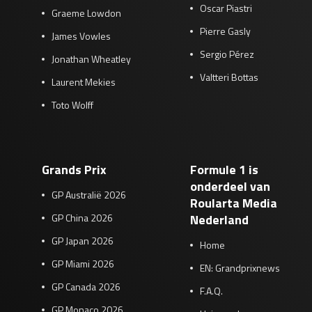
Oscar Piastri
Graeme Lowdon
Pierre Gasly
James Vowles
Sergio Pérez
Jonathan Wheatley
Valtteri Bottas
Laurent Mekies
Toto Wolff
Grands Prix
Formule 1 is
onderdeel van
GP Australië 2026
Roularta Media
GP China 2026
Nederland
GP Japan 2026
Home
GP Miami 2026
EN: Grandprixnews
GP Canada 2026
F.A.Q.
GP Monaco 2026