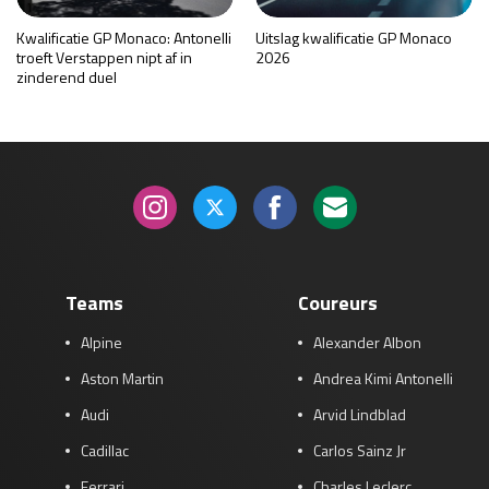
Kwalificatie GP Monaco: Antonelli
Uitslag kwalificatie GP Monaco
troeft Verstappen nipt af in
2026
zinderend duel
Teams
Coureurs
Alpine
Alexander Albon
Aston Martin
Andrea Kimi Antonelli
Audi
Arvid Lindblad
Cadillac
Carlos Sainz Jr
Ferrari
Charles Leclerc