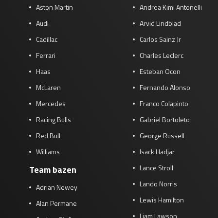
Aston Martin
Andrea Kimi Antonelli
Audi
Arvid Lindblad
Cadillac
Carlos Sainz Jr
Ferrari
Charles Leclerc
Haas
Esteban Ocon
McLaren
Fernando Alonso
Mercedes
Franco Colapinto
Racing Bulls
Gabriel Bortoleto
Red Bull
George Russell
Williams
Isack Hadjar
Lance Stroll
Team bazen
Lando Norris
Adrian Newey
Lewis Hamilton
Alan Permane
Liam Lawson