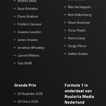
Andrea Stella
Max Verstappen
Ayao Komatsu
Nico Hülkenberg
Flavio Briatore
Oliver Bearman
Frédéric Vasseur
Oscar Piastri
Graeme Lowdon
Pierre Gasly
James Vowles
Sergio Pérez
Jonathan Wheatley
Valtteri Bottas
Laurent Mekies
Toto Wolff
Grands Prix
Formule 1 is
onderdeel van
GP Australië 2026
Roularta Media
GP China 2026
Nederland