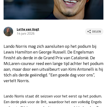
Race
za 13:00 - 15:00
GP VERENIGDE STATEN 2026
23 - 25 okt
Lotte van Vugt
DELEN
14 juni 2026
GP SÃO PAULO 2026
06 - 08 nov
Lando Norris mag zich aansluiten op het podium bij
Kwalificatie
za 23:00 - 00:00
Lewis Hamilton en George Russell. De Engelsman
Race
zo 21:00 - 23:00
finisht als derde in de Grand Prix van Catalonië. De
McLaren-coureur reed een lange tijd achter het podium
Kwalificatie
za 19:00 - 20:00
aan, maar door een uitvalbeurt van Kimi Antonelli is hij
Race
zo 18:00 - 20:00
tóch als derde geëindigd. “Een goede dag voor ons”,
vertelt Norris.
GP MEXICO 2026
30 okt - 01 nov
Lando Norris staat dit seizoen voor het eerst op het podium.
LAS VEGAS GRAND PRIX 2026
20 - 22 nov
Een derde plek voor de Brit, waardoor het een volledig Engels
Kwalificatie
za 22:00 - 23:00