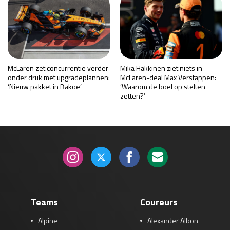
McLaren zet concurrentie verder
Mika Häkkinen ziet niets in
onder druk met upgradeplannen:
McLaren-deal Max Verstappen:
‘Nieuw pakket in Bakoe’
‘Waarom de boel op stelten
zetten?’
Teams
Coureurs
Alpine
Alexander Albon