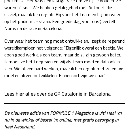
podium is. “Het was een lastige race om ze bij te houden. Ze
waren té snel. We hebben geluk gehad met Antonelli die
Race
zo 21:00 - 23:00
GP ABU DHABI 2026
04 - 06 dec
uitviel, maar ik ben erg blij. Blij voor het team en blij om weer
Kwalificatie
za 05:00 - 06:00
op het podium te staan. Een goede dag voor ons”, vertelt
Race
zo 05:00 - 07:00
Norris na de race in Barcelona.
Over waar het team nog moet ontwikkelen, zegt de regerend
Kwalificatie
za 15:00 - 16:00
wereldkampioen het volgende: “Eigenlijk overal een beetje. We
Race
zo 14:00 - 16:00
doen goed werk als een team, maar de zij zijn gewoon beter.
Ik moet ze het toegeven en wij als team moeten dat ook in
GP QATAR 2026
27 - 29 nov
zien. We blijven hard werken, maar ik ben erg blij met ze en we
moeten blijven ontwikkelen. Binnenkort zijn we daar.”
Kwalificatie
za 19:00 - 20:00
Lees hier alles over de GP Catalonië in Barcelona
Race
zo 17:00 - 19:00
De nieuwste editie van
FORMULE 1 Magazine
is uit! Haal ‘m
nu in de winkel of bestel ‘m online, met gratis bezorging in
heel Nederland.