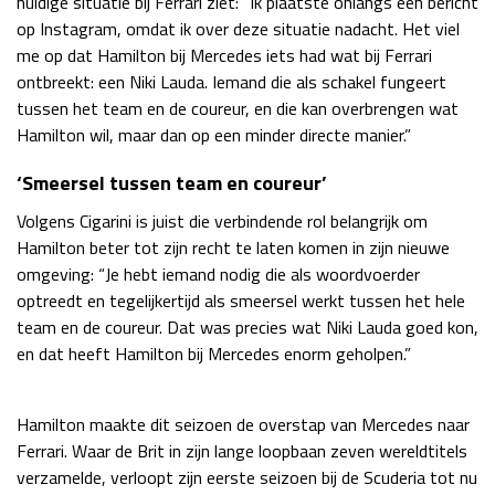
huidige situatie bij Ferrari ziet: “Ik plaatste onlangs een bericht
op Instagram, omdat ik over deze situatie nadacht. Het viel
Race
zo 21:00 - 23:00
GP ABU DHABI 2026
04 - 06 dec
me op dat Hamilton bij Mercedes iets had wat bij Ferrari
Kwalificatie
za 05:00 - 06:00
ontbreekt: een Niki Lauda. Iemand die als schakel fungeert
Race
zo 05:00 - 07:00
tussen het team en de coureur, en die kan overbrengen wat
Hamilton wil, maar dan op een minder directe manier.”
Kwalificatie
za 15:00 - 16:00
‘Smeersel tussen team en coureur’
Race
zo 14:00 - 16:00
Volgens Cigarini is juist die verbindende rol belangrijk om
GP QATAR 2026
27 - 29 nov
Hamilton beter tot zijn recht te laten komen in zijn nieuwe
omgeving: “Je hebt iemand nodig die als woordvoerder
optreedt en tegelijkertijd als smeersel werkt tussen het hele
team en de coureur. Dat was precies wat Niki Lauda goed kon,
en dat heeft Hamilton bij Mercedes enorm geholpen.”
Kwalificatie
za 19:00 - 20:00
Race
zo 17:00 - 19:00
Hamilton maakte dit seizoen de overstap van Mercedes naar
Ferrari. Waar de Brit in zijn lange loopbaan zeven wereldtitels
verzamelde, verloopt zijn eerste seizoen bij de Scuderia tot nu