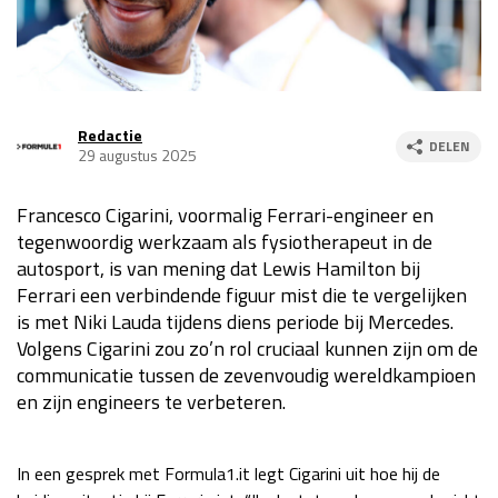
Race
za 13:00 - 15:00
GP VERENIGDE STATEN 2026
23 - 25 okt
Redactie
DELEN
29 augustus 2025
GP SÃO PAULO 2026
06 - 08 nov
Francesco Cigarini, voormalig Ferrari-engineer en
Kwalificatie
za 23:00 - 00:00
tegenwoordig werkzaam als fysiotherapeut in de
Race
zo 21:00 - 23:00
autosport, is van mening dat Lewis Hamilton bij
Ferrari een verbindende figuur mist die te vergelijken
Kwalificatie
za 19:00 - 20:00
is met Niki Lauda tijdens diens periode bij Mercedes.
Race
zo 18:00 - 20:00
Volgens Cigarini zou zo’n rol cruciaal kunnen zijn om de
communicatie tussen de zevenvoudig wereldkampioen
GP MEXICO 2026
30 okt - 01 nov
en zijn engineers te verbeteren.
LAS VEGAS GRAND PRIX 2026
20 - 22 nov
In een gesprek met Formula1.it legt Cigarini uit hoe hij de
Kwalificatie
za 22:00 - 23:00