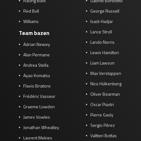
Racing Bulls
Gabriel Bortoleto
Red Bull
George Russell
Williams
Isack Hadjar
Lance Stroll
Team bazen
Lando Norris
Adrian Newey
Lewis Hamilton
Alan Permane
Liam Lawson
Andrea Stella
Max Verstappen
Ayao Komatsu
Nico Hülkenberg
Flavio Briatore
Oliver Bearman
Frédéric Vasseur
Oscar Piastri
Graeme Lowdon
Pierre Gasly
James Vowles
Sergio Pérez
Jonathan Wheatley
Valtteri Bottas
Laurent Mekies