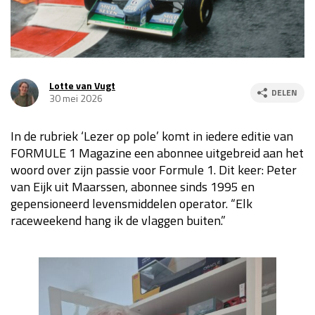
Race
za 13:00 - 15:00
GP VERENIGDE STATEN 2026
23 - 25 okt
Lotte van Vugt
DELEN
30 mei 2026
GP SÃO PAULO 2026
06 - 08 nov
In de rubriek ‘Lezer op pole’ komt in iedere editie van
Kwalificatie
za 23:00 - 00:00
FORMULE 1 Magazine een abonnee uitgebreid aan het
Race
zo 21:00 - 23:00
woord over zijn passie voor Formule 1. Dit keer: Peter
van Eijk uit Maarssen, abonnee sinds 1995 en
Kwalificatie
za 19:00 - 20:00
gepensioneerd levensmiddelen operator. “Elk
Race
zo 18:00 - 20:00
raceweekend hang ik de vlaggen buiten.”
GP MEXICO 2026
30 okt - 01 nov
LAS VEGAS GRAND PRIX 2026
20 - 22 nov
Kwalificatie
za 22:00 - 23:00