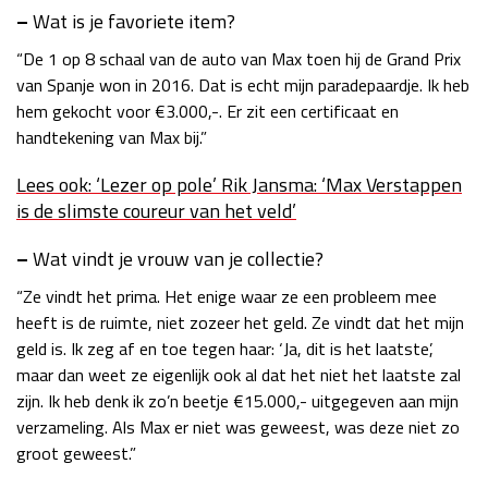
–
Wat is je favoriete item?
“De 1 op 8 schaal van de auto van Max toen hij de Grand Prix
van Spanje won in 2016. Dat is echt mijn paradepaardje. Ik heb
hem gekocht voor €3.000,-. Er zit een certificaat en
handtekening van Max bij.”
Lees ook: ‘Lezer op pole’ Rik Jansma: ‘Max Verstappen
is de slimste coureur van het veld’
–
Wat vindt je vrouw van je collectie?
“Ze vindt het prima. Het enige waar ze een probleem mee
heeft is de ruimte, niet zozeer het geld. Ze vindt dat het mijn
geld is. Ik zeg af en toe tegen haar: ‘Ja, dit is het laatste’,
maar dan weet ze eigenlijk ook al dat het niet het laatste zal
zijn. Ik heb denk ik zo’n beetje €15.000,- uitgegeven aan mijn
verzameling. Als Max er niet was geweest, was deze niet zo
groot geweest.”