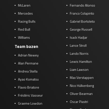
McLaren
Fernando Alonso
Mercedes
Franco Colapinto
Racing Bulls
Gabriel Bortoleto
Red Bull
George Russell
Williams
Isack Hadjar
Lance Stroll
Team bazen
Lando Norris
Adrian Newey
Lewis Hamilton
Alan Permane
Liam Lawson
Andrea Stella
Max Verstappen
Ayao Komatsu
Nico Hülkenberg
Flavio Briatore
Oliver Bearman
Frédéric Vasseur
Oscar Piastri
Graeme Lowdon