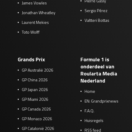
Pierre Gasly
James Vowles
Sergio Pérez
Jonathan Wheatley
Valtteri Bottas
Laurent Mekies
Toto Wolff
Grands Prix
Formule 1 is
onderdeel van
GP Australië 2026
Roularta Media
GP China 2026
Nederland
GP Japan 2026
Home
GP Miami 2026
EN: Grandprixnews
GP Canada 2026
F.A.Q.
GP Monaco 2026
Huisregels
GP Catalonië 2026
RSS feed