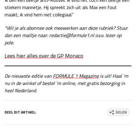
Ik ben een beetje anti-Russell. Ik vind het toch een beetje een
stiekem mannetje. Hij spreekt zich uit als Max een fout
maakt, ik vind hem niet collegiaal.”
*Wil je als abonnee ook meewerken aan deze rubriek? Stuur
dan een mailtje naar: redactie@formule1.nl o.v.v. lezer op
pole.
Lees hier alles over de GP Monaco
De nieuwste editie van
FORMULE 1 Magazine
is uit! Haal ‘m
nu in de winkel of bestel ‘m online, met gratis bezorging in
heel Nederland.
DEEL DIT ARTIKEL:
DELEN