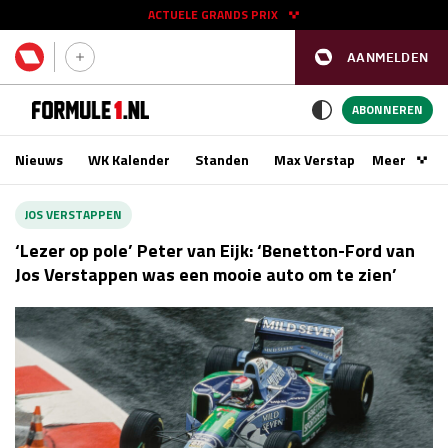
ACTUELE GRANDS PRIX
AANMELDEN
GP SPANJE 2026
11 - 13 sep
ABONNEREN
Nieuws
WK Kalender
Standen
Max Verstappen
Meer
Podca
Kwalificatie
za 16:00 - 17:00
JOS VERSTAPPEN
Race
zo 15:00 - 17:00
‘Lezer op pole’ Peter van Eijk: ‘Benetton-Ford van
Jos Verstappen was een mooie auto om te zien’
GP SINGAPORE 2026
09 - 11 okt
GP AZERBEIDZJAN 2026
24 - 26 sep
Kwalificatie
za 15:00 - 16:00
Race
zo 14:00 - 16:00
Kwalificatie
vr 14:00 - 15:00