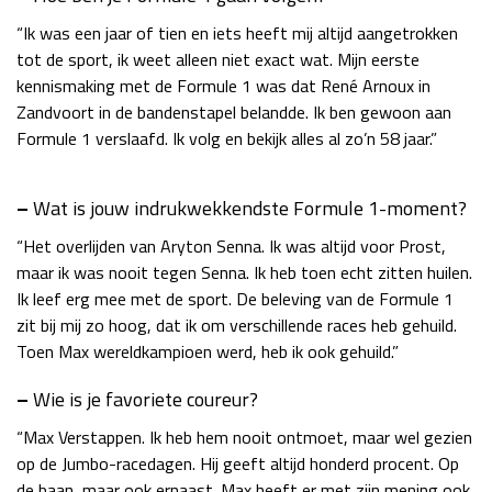
“Ik was een jaar of tien en iets heeft mij altijd aangetrokken
tot de sport, ik weet alleen niet exact wat. Mijn eerste
kennismaking met de Formule 1 was dat René Arnoux in
Zandvoort in de bandenstapel belandde. Ik ben gewoon aan
Formule 1 verslaafd. Ik volg en bekijk alles al zo’n 58 jaar.”
–
Wat is jouw indrukwekkendste Formule 1-moment?
“Het overlijden van Aryton Senna. Ik was altijd voor Prost,
maar ik was nooit tegen Senna. Ik heb toen echt zitten huilen.
Ik leef erg mee met de sport. De beleving van de Formule 1
zit bij mij zo hoog, dat ik om verschillende races heb gehuild.
Toen Max wereldkampioen werd, heb ik ook gehuild.”
–
Wie is je favoriete coureur?
“Max Verstappen. Ik heb hem nooit ontmoet, maar wel gezien
op de Jumbo-racedagen. Hij geeft altijd honderd procent. Op
de baan, maar ook ernaast. Max heeft er met zijn mening ook