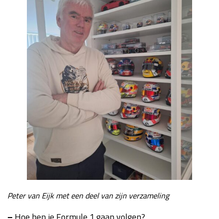
Race
zo 21:00 - 23:00
GP ABU DHABI 2026
04 - 06 dec
Kwalificatie
za 05:00 - 06:00
Race
zo 05:00 - 07:00
Kwalificatie
za 15:00 - 16:00
Race
zo 14:00 - 16:00
GP QATAR 2026
27 - 29 nov
Kwalificatie
za 19:00 - 20:00
Race
zo 17:00 - 19:00
Peter van Eijk met een deel van zijn verzameling
–
Hoe ben je Formule 1 gaan volgen?