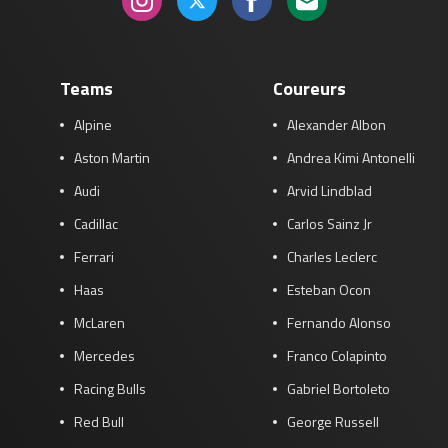
Teams
Coureurs
Alpine
Alexander Albon
Aston Martin
Andrea Kimi Antonelli
Audi
Arvid Lindblad
Cadillac
Carlos Sainz Jr
Ferrari
Charles Leclerc
Haas
Esteban Ocon
McLaren
Fernando Alonso
Mercedes
Franco Colapinto
Racing Bulls
Gabriel Bortoleto
Red Bull
George Russell