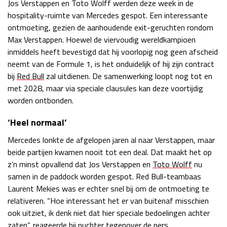
Jos Verstappen en Toto Wolff werden deze week in de
Race
zo 21:00 - 23:00
hospitality-ruimte van Mercedes gespot. Een interessante
GP ABU DHABI 2026
04 - 06 dec
ontmoeting, gezien de aanhoudende exit-geruchten rondom
Kwalificatie
za 05:00 - 06:00
Max Verstappen. Hoewel de viervoudig wereldkampioen
Race
zo 05:00 - 07:00
inmiddels heeft bevestigd dat hij voorlopig nog geen afscheid
neemt van de Formule 1, is het onduidelijk of hij zijn contract
Kwalificatie
za 15:00 - 16:00
bij
Red Bull
zal uitdienen. De samenwerking loopt nog tot en
Race
zo 14:00 - 16:00
met 2028, maar via speciale clausules kan deze voortijdig
worden ontbonden.
GP QATAR 2026
27 - 29 nov
‘Heel normaal’
Mercedes lonkte de afgelopen jaren al naar Verstappen, maar
beide partijen kwamen nooit tot een deal. Dat maakt het op
Kwalificatie
za 19:00 - 20:00
z’n minst opvallend dat Jos Verstappen en
Toto Wolff
nu
Race
zo 17:00 - 19:00
samen in de paddock worden gespot. Red Bull-teambaas
Laurent Mekies was er echter snel bij om de ontmoeting te
relativeren. “Hoe interessant het er van buitenaf misschien
ook uitziet, ik denk niet dat hier speciale bedoelingen achter
zaten”, reageerde hij nuchter tegenover de pers.