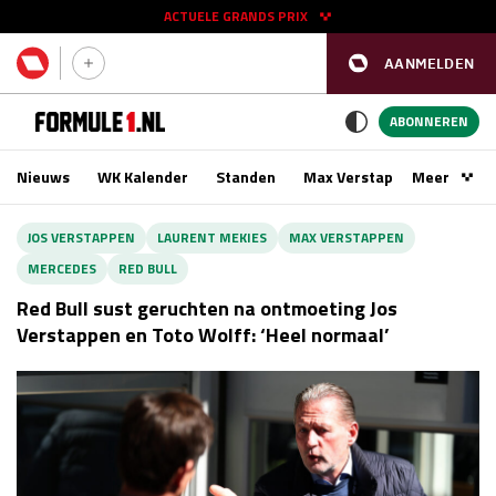
ACTUELE GRANDS PRIX
AANMELDEN
GP SPANJE 2026
11 - 13 sep
ABONNEREN
Nieuws
WK Kalender
Standen
Max Verstappen
Meer
Podca
Kwalificatie
za 16:00 - 17:00
JOS VERSTAPPEN
LAURENT MEKIES
MAX VERSTAPPEN
Race
zo 15:00 - 17:00
MERCEDES
RED BULL
Red Bull sust geruchten na ontmoeting Jos
GP SINGAPORE 2026
09 - 11 okt
Verstappen en Toto Wolff: ‘Heel normaal’
GP AZERBEIDZJAN 2026
24 - 26 sep
Kwalificatie
za 15:00 - 16:00
Race
zo 14:00 - 16:00
Kwalificatie
vr 14:00 - 15:00