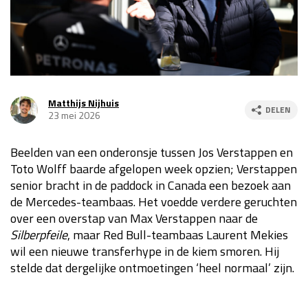
Race
za 13:00 - 15:00
GP VERENIGDE STATEN 2026
23 - 25 okt
Matthijs Nijhuis
DELEN
23 mei 2026
GP SÃO PAULO 2026
06 - 08 nov
Kwalificatie
za 23:00 - 00:00
Beelden van een onderonsje tussen Jos Verstappen en
Race
zo 21:00 - 23:00
Toto Wolff baarde afgelopen week opzien; Verstappen
senior bracht in de paddock in Canada een bezoek aan
Kwalificatie
za 19:00 - 20:00
de Mercedes-teambaas. Het voedde verdere geruchten
Race
zo 18:00 - 20:00
over een overstap van Max Verstappen naar de
Silberpfeile
, maar Red Bull-teambaas Laurent Mekies
GP MEXICO 2026
30 okt - 01 nov
wil een nieuwe transferhype in de kiem smoren. Hij
stelde dat dergelijke ontmoetingen ‘heel normaal’ zijn.
LAS VEGAS GRAND PRIX 2026
20 - 22 nov
Kwalificatie
za 22:00 - 23:00