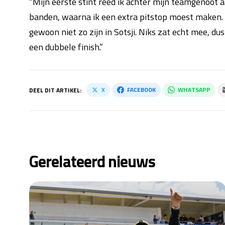
“Mijn eerste stint reed ik achter mijn teamgenoot a
banden, waarna ik een extra pitstop moest maken. 
gewoon niet zo zijn in Sotsji. Niks zat echt mee, d
een dubbele finish.”
X
FACEBOOK
WHATSAPP
DEEL DIT ARTIKEL:
Gerelateerd nieuws