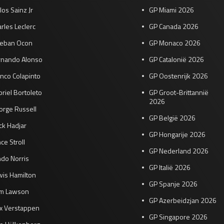
los Sainz Jr
GP Miami 2026
rles Leclerc
GP Canada 2026
teban Ocon
GP Monaco 2026
rnando Alonso
GP Catalonië 2026
nco Colapinto
GP Oostenrijk 2026
riel Bortoleto
GP Groot-Brittannië
2026
orge Russell
GP België 2026
ck Hadjar
GP Hongarije 2026
ce Stroll
GP Nederland 2026
do Norris
GP Italië 2026
wis Hamilton
GP Spanje 2026
am Lawson
GP Azerbeidzjan 2026
x Verstappen
GP Singapore 2026