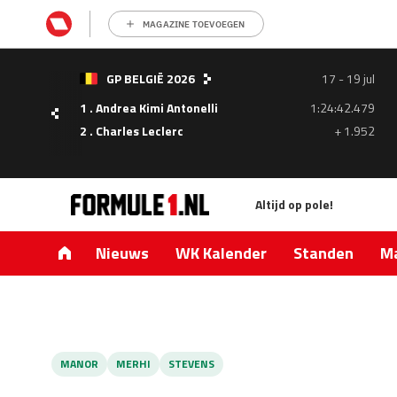
MAGAZINE TOEVOEGEN
GP BELGIË 2026
17 - 19 jul
1 . Andrea Kimi Antonelli
1:24:42.479
- 05
2 . Charles Leclerc
+ 1.952
ul
Altijd op pole!
1.335
0.427
Nieuws
WK Kalender
Standen
Ma
MANOR
MERHI
STEVENS