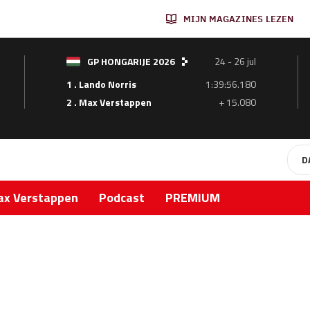
MIJN MAGAZINES LEZEN
GP HONGARIJE 2026
24 - 26 jul
1 . Lando Norris
1:39:56.180
2 . Max Verstappen
+ 15.080
D
x Verstappen
Podcast
PREMIUM