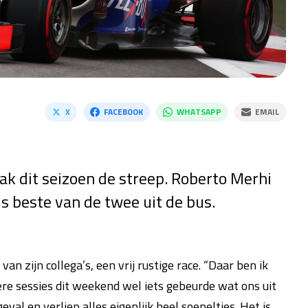
X
FACEBOOK
WHATSAPP
EMAIL
ak dit seizoen de streep. Roberto Merhi
ls beste van de twee uit de bus.
n zijn collega’s, een vrij rustige race. “Daar ben ik
dere sessies dit weekend wel iets gebeurde wat ons uit
val en verliep alles eigenlijk heel soepeltjes. Het is