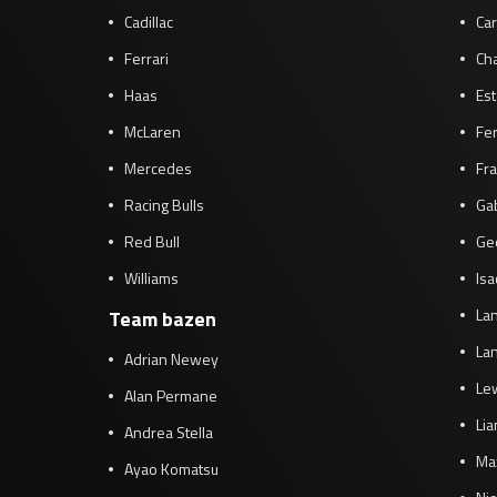
Cadillac
Car
Ferrari
Cha
Haas
Es
McLaren
Fe
Mercedes
Fra
Racing Bulls
Gab
Red Bull
Ge
Williams
Isa
Lan
Team bazen
Lan
Adrian Newey
Le
Alan Permane
Li
Andrea Stella
Ma
Ayao Komatsu