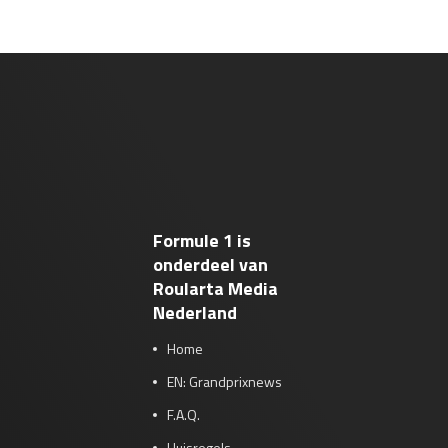
Formule 1 is
onderdeel van
Roularta Media
Nederland
Home
EN: Grandprixnews
F.A.Q.
Huisregels