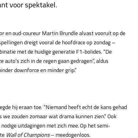
ant voor spektakel.
r en oud-coureur Martin Brundle alvast vooruit op de
pellingen dreigt vooral de hoofdrace op zondag –
mbinatie met de huidige generatie F1-bolides. “De
e auto’s zich in de regen gaan gedragen”, aldus
nder downforce en minder grip.”
voegde hij eraan toe. “Niemand heeft echt de kans gehad
dus we zouden zomaar wat drama kunnen zien.” Ook
e nodige uitdagingen met zich mee. Op het semi-
hte
Wall of Champions
– meedogenloos.