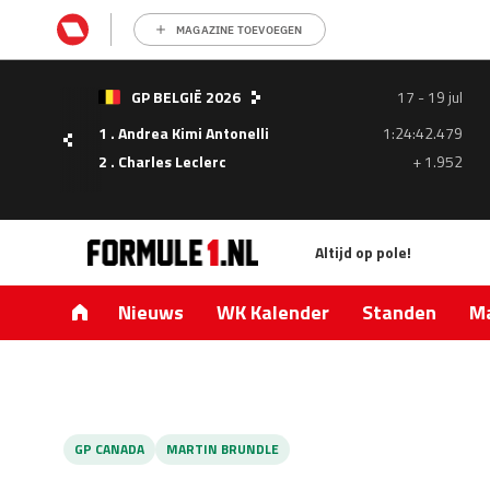
MAGAZINE TOEVOEGEN
- 05
GP BELGIË 2026
17 - 19 jul
ul
1 . Andrea Kimi Antonelli
1:24:42.479
1.335
2 . Charles Leclerc
+ 1.952
0.427
Altijd op pole!
Nieuws
WK Kalender
Standen
Ma
GP CANADA
MARTIN BRUNDLE