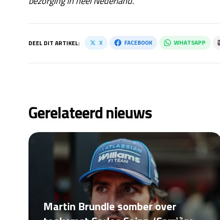
bezorging in heel Nederland.
X
FACEBOOK
WHATSAPP
DEEL DIT ARTIKEL:
Gerelateerd nieuws
Martin Brundle somber over