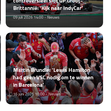
controversieel slot GP Groot-
Brittannië: ‘Kijk naar IndyCar’
09 juli 2026 14:00 -
Nieuws
Martin Brundle: ‘Lewis Hamilton
had geen VSC nodig om te winnen
in Barcelona’
16 juni 2026 10:00 -
Nieuws