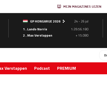
MIJN MAGAZINES LEZEN
GP HONGARIJE 2026
24 - 26 jul
1 . Lando Norris
1:39:56.180
2 . Max Verstappen
+ 15.080
D
x Verstappen
Podcast
PREMIUM