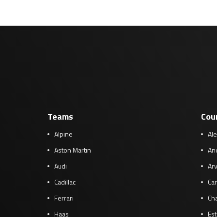
Teams
Cou
Alpine
Al
Aston Martin
And
Audi
Arv
Cadillac
Car
Ferrari
Cha
Haas
Es