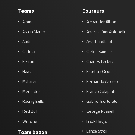
Teams
Coureurs
Alpine
Alexander Albon
Aston Martin
Andrea Kimi Antonelli
Audi
Arvid Lindblad
Cadillac
Carlos Sainz Jr
Ferrari
Charles Leclerc
Haas
Esteban Ocon
McLaren
Fernando Alonso
Mercedes
Franco Colapinto
Racing Bulls
Gabriel Bortoleto
Red Bull
George Russell
Williams
Isack Hadjar
Lance Stroll
Team bazen