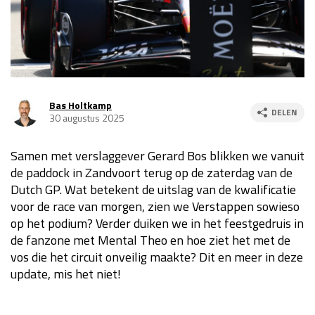
Race
za 13:00 - 15:00
GP VERENIGDE STATEN 2026
23 - 25 okt
Bas Holtkamp
DELEN
30 augustus 2025
GP SÃO PAULO 2026
06 - 08 nov
Kwalificatie
za 23:00 - 00:00
Samen met verslaggever Gerard Bos blikken we vanuit
Race
zo 21:00 - 23:00
de paddock in Zandvoort terug op de zaterdag van de
Dutch GP. Wat betekent de uitslag van de kwalificatie
Kwalificatie
za 19:00 - 20:00
voor de race van morgen, zien we Verstappen sowieso
Race
zo 18:00 - 20:00
op het podium? Verder duiken we in het feestgedruis in
de fanzone met Mental Theo en hoe ziet het met de
GP MEXICO 2026
30 okt - 01 nov
vos die het circuit onveilig maakte? Dit en meer in deze
update, mis het niet!
LAS VEGAS GRAND PRIX 2026
20 - 22 nov
Kwalificatie
za 22:00 - 23:00