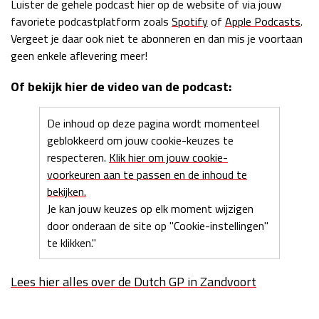
Luister de gehele podcast hier op de website of via jouw
Race
zo 21:00 - 23:00
favoriete podcastplatform zoals
Spotify
of
Apple Podcasts
.
GP ABU DHABI 2026
04 - 06 dec
Vergeet je daar ook niet te abonneren en dan mis je voortaan
Kwalificatie
za 05:00 - 06:00
geen enkele aflevering meer!
Race
zo 05:00 - 07:00
Of bekijk hier de video van de podcast:
Kwalificatie
za 15:00 - 16:00
Race
zo 14:00 - 16:00
De inhoud op deze pagina wordt momenteel
geblokkeerd om jouw cookie-keuzes te
respecteren.
Klik hier om jouw cookie-
GP QATAR 2026
27 - 29 nov
voorkeuren aan te passen en de inhoud te
bekijken.
Je kan jouw keuzes op elk moment wijzigen
door onderaan de site op "Cookie-instellingen"
Kwalificatie
za 19:00 - 20:00
te klikken."
Race
zo 17:00 - 19:00
Lees hier alles over de Dutch GP in Zandvoort