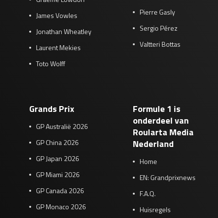
Pierre Gasly
James Vowles
Sergio Pérez
Jonathan Wheatley
Valtteri Bottas
Laurent Mekies
Toto Wolff
Grands Prix
Formule 1 is
onderdeel van
GP Australië 2026
Roularta Media
GP China 2026
Nederland
GP Japan 2026
Home
GP Miami 2026
EN: Grandprixnews
GP Canada 2026
F.A.Q.
GP Monaco 2026
Huisregels