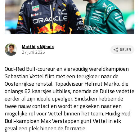
Race
za 13:00 - 15:00
GP VERENIGDE STATEN 2026
23 - 25 okt
Matthijs Nijhuis
DELEN
27 juni 2025
GP SÃO PAULO 2026
06 - 08 nov
Kwalificatie
za 23:00 - 00:00
Oud-Red Bull-coureur en viervoudig wereldkampioen
Race
zo 21:00 - 23:00
Sebastian Vettel flirt met een terugkeer naar de
Oostenrijkse renstal. Topadviseur Helmut Marko, die
Kwalificatie
za 19:00 - 20:00
onlangs 82 kaarsjes uitblies, noemde de Duitse vedette
Race
zo 18:00 - 20:00
eerder al zijn ideale opvolger. Sindsdien hebben de
twee nauw contact en wordt er gekeken naar een
GP MEXICO 2026
30 okt - 01 nov
mogelijke rol voor Vettel binnen het team. Huidig Red
Bull-kampioen Max Verstappen gunt Vettel in elk
geval een plek binnen de formatie.
LAS VEGAS GRAND PRIX 2026
20 - 22 nov
Kwalificatie
za 22:00 - 23:00