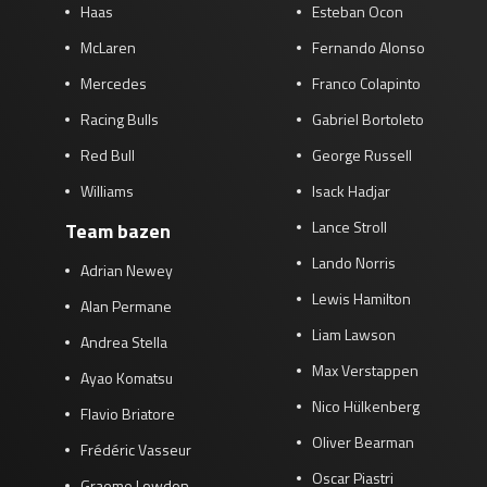
Haas
Esteban Ocon
McLaren
Fernando Alonso
Mercedes
Franco Colapinto
Racing Bulls
Gabriel Bortoleto
Red Bull
George Russell
Williams
Isack Hadjar
Lance Stroll
Team bazen
Lando Norris
Adrian Newey
Lewis Hamilton
Alan Permane
Liam Lawson
Andrea Stella
Max Verstappen
Ayao Komatsu
Nico Hülkenberg
Flavio Briatore
Oliver Bearman
Frédéric Vasseur
Oscar Piastri
Graeme Lowdon