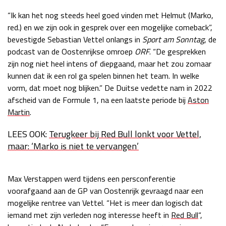
Race
zo 21:00 - 23:00
“Ik kan het nog steeds heel goed vinden met Helmut (Marko,
GP ABU DHABI 2026
04 - 06 dec
red.) en we zijn ook in gesprek over een mogelijke comeback”,
Kwalificatie
za 05:00 - 06:00
bevestigde Sebastian Vettel onlangs in
Sport am Sonntag
, de
Race
zo 05:00 - 07:00
podcast van de Oostenrijkse omroep
ORF
. “De gesprekken
zijn nog niet heel intens of diepgaand, maar het zou zomaar
Kwalificatie
za 15:00 - 16:00
kunnen dat ik een rol ga spelen binnen het team. In welke
Race
zo 14:00 - 16:00
vorm, dat moet nog blijken.” De Duitse vedette nam in 2022
afscheid van de Formule 1, na een laatste periode bij
Aston
GP QATAR 2026
27 - 29 nov
Martin
.
LEES OOK:
Terugkeer bij Red Bull lonkt voor Vettel,
maar: ‘Marko is niet te vervangen’
Kwalificatie
za 19:00 - 20:00
Race
zo 17:00 - 19:00
Max Verstappen werd tijdens een persconferentie
voorafgaand aan de GP van Oostenrijk gevraagd naar een
mogelijke rentree van Vettel. “Het is meer dan logisch dat
iemand met zijn verleden nog interesse heeft in
Red Bull
“,