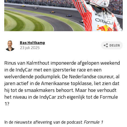
Race
za 13:00 - 15:00
GP VERENIGDE STATEN 2026
23 - 25 okt
Bas Holtkamp
DELEN
23 juli 2025
GP SÃO PAULO 2026
06 - 08 nov
Kwalificatie
za 23:00 - 00:00
Rinus van Kalmthout imponeerde afgelopen weekend
Race
zo 21:00 - 23:00
in de IndyCar met een ijzersterke race en een
welverdiende podiumplek. De Nederlandse coureur, al
Kwalificatie
za 19:00 - 20:00
jaren actief in de Amerikaanse topklasse, liet zien dat
Race
zo 18:00 - 20:00
hij tot de smaakmakers behoort. Maar hoe verhoudt
het niveau in de IndyCar zich eigenlijk tot de Formule
GP MEXICO 2026
30 okt - 01 nov
1?
LAS VEGAS GRAND PRIX 2026
20 - 22 nov
In de nieuwste aflevering van de podcast
Formule 1
Kwalificatie
za 22:00 - 23:00