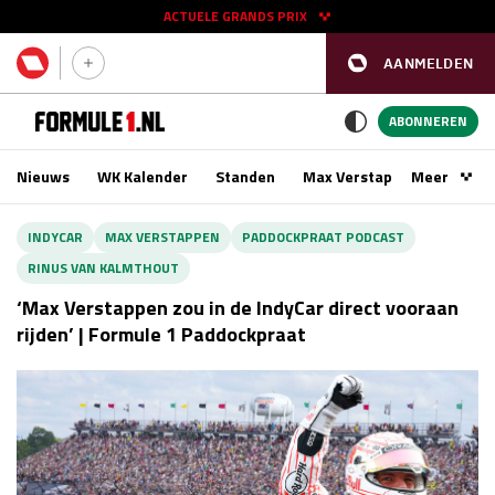
ACTUELE GRANDS PRIX
AANMELDEN
GP SPANJE 2026
11 - 13 sep
ABONNEREN
Nieuws
WK Kalender
Standen
Max Verstappen
Meer
Podca
Kwalificatie
za 16:00 - 17:00
INDYCAR
MAX VERSTAPPEN
PADDOCKPRAAT PODCAST
Race
zo 15:00 - 17:00
RINUS VAN KALMTHOUT
‘Max Verstappen zou in de IndyCar direct vooraan
GP SINGAPORE 2026
09 - 11 okt
rijden’ | Formule 1 Paddockpraat
GP AZERBEIDZJAN 2026
24 - 26 sep
Kwalificatie
za 15:00 - 16:00
Race
zo 14:00 - 16:00
Kwalificatie
vr 14:00 - 15:00