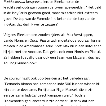
Paddockpraat
bespreekt Jeroen Bleekemolen de
Race
zo 21:00 - 23:00
krachtsverhoudingen tussen de twee racewerelden. “Het veld
GP ABU DHABI 2026
04 - 06 dec
in de IndyCar is gewoon goed, maar misschien niet extreem
Kwalificatie
za 05:00 - 06:00
goed. De top van de Formule 1 is beter dan de top van de
Race
zo 05:00 - 07:00
IndyCar, dat durf ik wel te zeggen.”
Kwalificatie
za 15:00 - 16:00
Volgens Bleekemolen zouden rijders als Max Verstappen,
Race
zo 14:00 - 16:00
Lando Norris en Oscar Piastri zich moeiteloos vooraan kunnen
melden in de Amerikaanse serie. “Zet Max nu in een IndyCar en
hij rijdt meteen vooraan. Dat geldt ook voor Norris en Piastri.
GP QATAR 2026
27 - 29 nov
Ze hebben toevallig daar ook een team van McLaren, dus het
zou nog kunnen ook.”
Kwalificatie
za 19:00 - 20:00
De coureur haalt ook voorbeelden uit het verleden aan:
Race
zo 17:00 - 19:00
“Fernando Alonso had zomaar de Indy 500 kunnen winnen bij
zijn eerste deelname. En kijk naar Nigel Mansell, die in zijn
eerste jaar in IndyCar direct kampioen werd.” Toch is
Bleekemolen genuanceerd in zijn oordeel: “Ik denk dat het