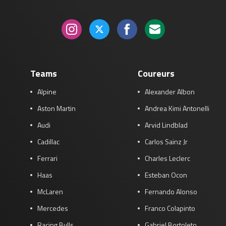
Teams
Coureurs
Alpine
Alexander Albon
Aston Martin
Andrea Kimi Antonelli
Audi
Arvid Lindblad
Cadillac
Carlos Sainz Jr
Ferrari
Charles Leclerc
Haas
Esteban Ocon
McLaren
Fernando Alonso
Mercedes
Franco Colapinto
Racing Bulls
Gabriel Bortoleto