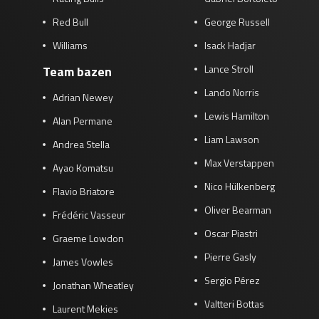
Red Bull
George Russell
Williams
Isack Hadjar
Lance Stroll
Team bazen
Lando Norris
Adrian Newey
Lewis Hamilton
Alan Permane
Liam Lawson
Andrea Stella
Max Verstappen
Ayao Komatsu
Nico Hülkenberg
Flavio Briatore
Oliver Bearman
Frédéric Vasseur
Oscar Piastri
Graeme Lowdon
Pierre Gasly
James Vowles
Sergio Pérez
Jonathan Wheatley
Valtteri Bottas
Laurent Mekies