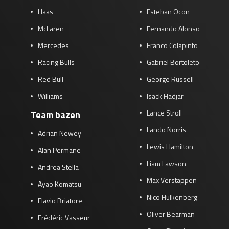
Haas
Esteban Ocon
McLaren
Fernando Alonso
Mercedes
Franco Colapinto
Racing Bulls
Gabriel Bortoleto
Red Bull
George Russell
Williams
Isack Hadjar
Lance Stroll
Team bazen
Lando Norris
Adrian Newey
Lewis Hamilton
Alan Permane
Liam Lawson
Andrea Stella
Max Verstappen
Ayao Komatsu
Nico Hülkenberg
Flavio Briatore
Oliver Bearman
Frédéric Vasseur