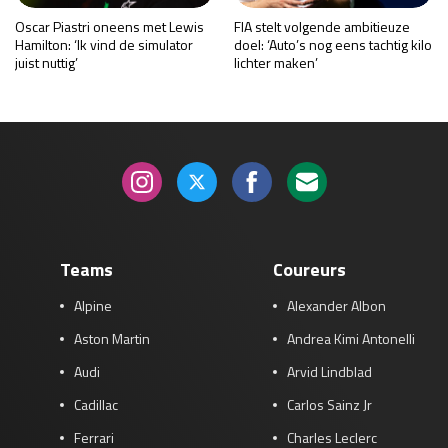
Oscar Piastri oneens met Lewis
FIA stelt volgende ambitieuze
Hamilton: ‘Ik vind de simulator
doel: ‘Auto’s nog eens tachtig kilo
juist nuttig’
lichter maken’
Teams
Coureurs
Alpine
Alexander Albon
Aston Martin
Andrea Kimi Antonelli
Audi
Arvid Lindblad
Cadillac
Carlos Sainz Jr
Ferrari
Charles Leclerc