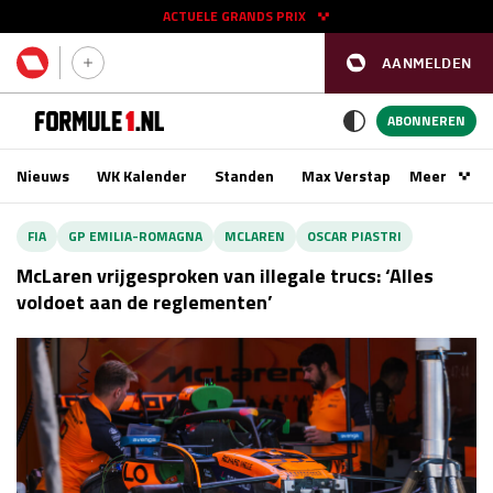
ACTUELE GRANDS PRIX
AANMELDEN
GP SPANJE 2026
11 - 13 sep
ABONNEREN
Nieuws
WK Kalender
Standen
Max Verstappen
Meer
Podca
Kwalificatie
za 16:00 - 17:00
FIA
GP EMILIA-ROMAGNA
MCLAREN
OSCAR PIASTRI
Race
zo 15:00 - 17:00
McLaren vrijgesproken van illegale trucs: ‘Alles
voldoet aan de reglementen’
GP SINGAPORE 2026
09 - 11 okt
GP AZERBEIDZJAN 2026
24 - 26 sep
Kwalificatie
za 15:00 - 16:00
Race
zo 14:00 - 16:00
Kwalificatie
vr 14:00 - 15:00