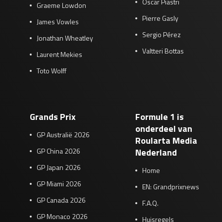
Oscar Piastri
Graeme Lowdon
Pierre Gasly
James Vowles
Sergio Pérez
Jonathan Wheatley
Valtteri Bottas
Laurent Mekies
Toto Wolff
Grands Prix
Formule 1 is
onderdeel van
GP Australië 2026
Roularta Media
GP China 2026
Nederland
GP Japan 2026
Home
GP Miami 2026
EN: Grandprixnews
GP Canada 2026
F.A.Q.
GP Monaco 2026
Huisregels