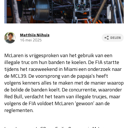
Race
za 13:00 - 15:00
GP VERENIGDE STATEN 2026
23 - 25 okt
Matthijs Nijhuis
DELEN
16 mei 2025
GP SÃO PAULO 2026
06 - 08 nov
McLaren is vrijgesproken van het gebruik van een
Kwalificatie
za 23:00 - 00:00
illegale truc om hun banden te koelen. De FIA startte
Race
zo 21:00 - 23:00
tijdens het raceweekend in Miami een onderzoek naar
de MCL39. De voorsprong van de papaja’s heeft
Kwalificatie
za 19:00 - 20:00
volgens kenners alles te maken met de manier waarop
Race
zo 18:00 - 20:00
de bolide de banden koelt. De concurrentie, waaronder
Red Bull, verdacht het team van illegale trucjes, maar
GP MEXICO 2026
30 okt - 01 nov
volgens de FIA voldoet McLaren ‘gewoon’ aan de
reglementen.
LAS VEGAS GRAND PRIX 2026
20 - 22 nov
Kwalificatie
za 22:00 - 23:00