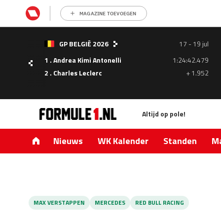
MAGAZINE TOEVOEGEN
- 05
GP BELGIË 2026
17 - 19 jul
ul
1 . Andrea Kimi Antonelli
1:24:42.479
1.335
2 . Charles Leclerc
+ 1.952
0.427
Altijd op pole!
Nieuws
WK Kalender
Standen
Ma
MAX VERSTAPPEN
MERCEDES
RED BULL RACING