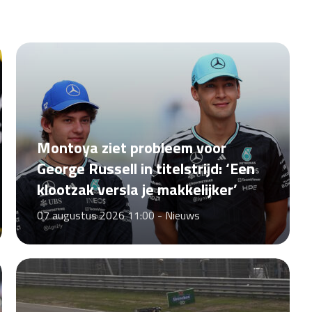
Montoya ziet probleem voor
George Russell in titelstrijd: ‘Een
klootzak versla je makkelijker’
07 augustus 2026 11:00 -
Nieuws