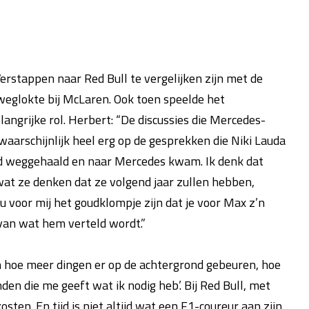
rstappen naar Red Bull te vergelijken zijn met de
eglokte bij McLaren. Ook toen speelde het
ngrijke rol. Herbert: “De discussies die Mercedes-
arschijnlijk heel erg op de gesprekken die Niki Lauda
rd weggehaald en naar Mercedes kwam. Ik denk dat
at ze denken dat ze volgend jaar zullen hebben,
ou voor mij het goudklompje zijn dat je voor Max z’n
 van wat hem verteld wordt.”
En hoe meer dingen er op de achtergrond gebeuren, hoe
nden die me geeft wat ik nodig heb’. Bij Red Bull, met
ten. En tijd is niet altijd wat een F1-coureur aan zijn