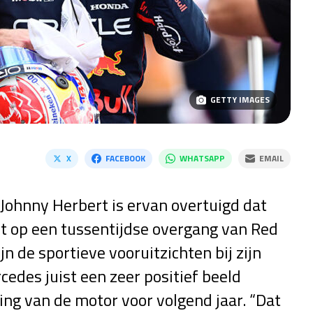
GETTY IMAGES
X
FACEBOOK
WHATSAPP
EMAIL
Johnny Herbert is ervan overtuigd dat
t op een tussentijdse overgang van Red
n de sportieve vooruitzichten bij zijn
des juist een zeer positief beeld
ng van de motor voor volgend jaar. “Dat