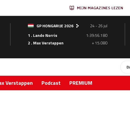
MIJN MAGAZINES LEZEN
GP HONGARIJE 2026
24 - 26 jul
1 . Lando Norris
1:39:56.180
2 . Max Verstappen
+ 15.080
D
x Verstappen
Podcast
PREMIUM