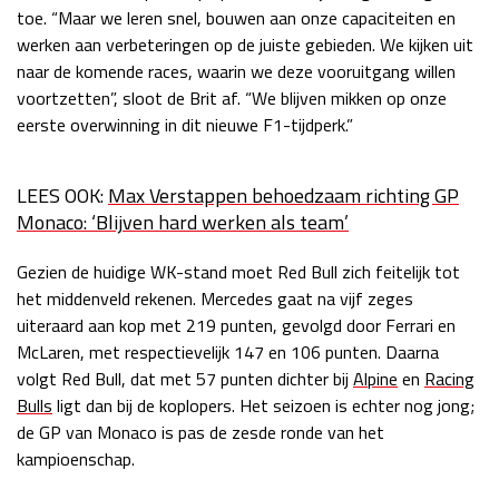
toe. “Maar we leren snel, bouwen aan onze capaciteiten en
werken aan verbeteringen op de juiste gebieden. We kijken uit
naar de komende races, waarin we deze vooruitgang willen
voortzetten”, sloot de Brit af. “We blijven mikken op onze
eerste overwinning in dit nieuwe F1-tijdperk.”
LEES OOK:
Max Verstappen behoedzaam richting GP
Monaco: ‘Blijven hard werken als team’
Gezien de huidige WK-stand moet Red Bull zich feitelijk tot
het middenveld rekenen. Mercedes gaat na vijf zeges
uiteraard aan kop met 219 punten, gevolgd door Ferrari en
McLaren, met respectievelijk 147 en 106 punten. Daarna
volgt Red Bull, dat met 57 punten dichter bij
Alpine
en
Racing
Bulls
ligt dan bij de koplopers. Het seizoen is echter nog jong;
de GP van Monaco is pas de zesde ronde van het
kampioenschap.