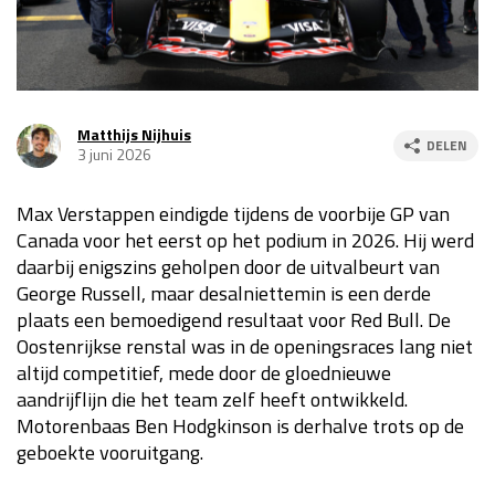
Race
za 13:00 - 15:00
GP VERENIGDE STATEN 2026
23 - 25 okt
Matthijs Nijhuis
DELEN
3 juni 2026
GP SÃO PAULO 2026
06 - 08 nov
Max Verstappen eindigde tijdens de voorbije GP van
Kwalificatie
za 23:00 - 00:00
Canada voor het eerst op het podium in 2026. Hij werd
Race
zo 21:00 - 23:00
daarbij enigszins geholpen door de uitvalbeurt van
George Russell, maar desalniettemin is een derde
Kwalificatie
za 19:00 - 20:00
plaats een bemoedigend resultaat voor Red Bull. De
Race
zo 18:00 - 20:00
Oostenrijkse renstal was in de openingsraces lang niet
altijd competitief, mede door de gloednieuwe
GP MEXICO 2026
30 okt - 01 nov
aandrijflijn die het team zelf heeft ontwikkeld.
Motorenbaas Ben Hodgkinson is derhalve trots op de
geboekte vooruitgang.
LAS VEGAS GRAND PRIX 2026
20 - 22 nov
Kwalificatie
za 22:00 - 23:00