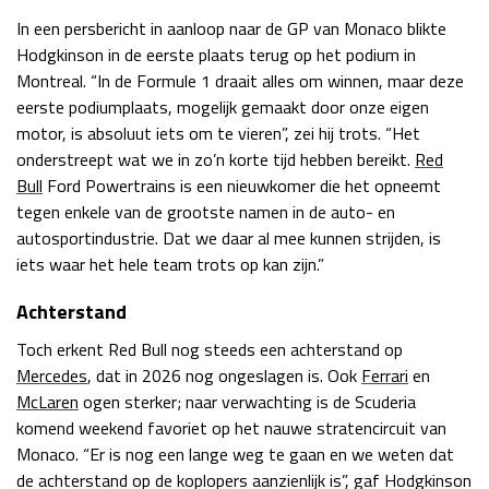
In een persbericht in aanloop naar de GP van Monaco blikte
Race
zo 21:00 - 23:00
GP ABU DHABI 2026
04 - 06 dec
Hodgkinson in de eerste plaats terug op het podium in
Kwalificatie
za 05:00 - 06:00
Montreal. “In de Formule 1 draait alles om winnen, maar deze
Race
zo 05:00 - 07:00
eerste podiumplaats, mogelijk gemaakt door onze eigen
motor, is absoluut iets om te vieren”, zei hij trots. “Het
Kwalificatie
za 15:00 - 16:00
onderstreept wat we in zo’n korte tijd hebben bereikt.
Red
Race
zo 14:00 - 16:00
Bull
Ford Powertrains is een nieuwkomer die het opneemt
tegen enkele van de grootste namen in de auto- en
autosportindustrie. Dat we daar al mee kunnen strijden, is
GP QATAR 2026
27 - 29 nov
iets waar het hele team trots op kan zijn.”
Achterstand
Toch erkent Red Bull nog steeds een achterstand op
Kwalificatie
za 19:00 - 20:00
Mercedes
, dat in 2026 nog ongeslagen is. Ook
Ferrari
en
Race
zo 17:00 - 19:00
McLaren
ogen sterker; naar verwachting is de Scuderia
komend weekend favoriet op het nauwe stratencircuit van
Monaco. “Er is nog een lange weg te gaan en we weten dat
de achterstand op de koplopers aanzienlijk is”, gaf Hodgkinson