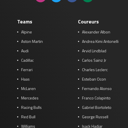
Teams
Coureurs
Alpine
Alexander Albon
Aston Martin
Andrea Kimi Antonelli
Audi
Arvid Lindblad
Cadillac
Carlos Sainz Jr
Ferrari
Charles Leclerc
Haas
Esteban Ocon
McLaren
Fernando Alonso
Mercedes
Franco Colapinto
Racing Bulls
Gabriel Bortoleto
Red Bull
George Russell
Williams
Isack Hadjar