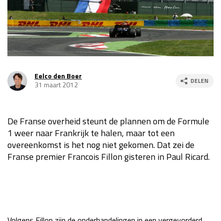
Race
za 13:00 - 15:00
GP VERENIGDE STATEN 2026
23 - 25 okt
Eelco den Boer
DELEN
GP SÃO PAULO 2026
06 - 08 nov
31 maart 2012
Kwalificatie
za 23:00 - 00:00
Race
zo 21:00 - 23:00
De Franse overheid steunt de plannen om de Formule
1 weer naar Frankrijk te halen, maar tot een
Kwalificatie
za 19:00 - 20:00
overeenkomst is het nog niet gekomen. Dat zei de
Race
zo 18:00 - 20:00
Franse premier Francois Fillon gisteren in Paul Ricard.
GP MEXICO 2026
30 okt - 01 nov
LAS VEGAS GRAND PRIX 2026
20 - 22 nov
Volgens Fillon zijn de onderhandelingen in een vergevorderd
Kwalificatie
za 22:00 - 23:00