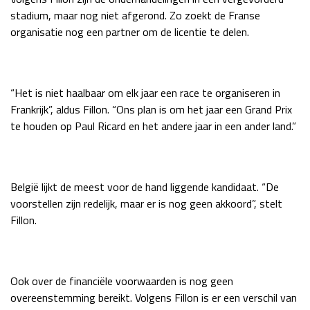
stadium, maar nog niet afgerond. Zo zoekt de Franse
Race
zo 21:00 - 23:00
GP ABU DHABI 2026
04 - 06 dec
organisatie nog een partner om de licentie te delen.
Kwalificatie
za 05:00 - 06:00
Race
zo 05:00 - 07:00
“Het is niet haalbaar om elk jaar een race te organiseren in
Kwalificatie
za 15:00 - 16:00
Frankrijk”, aldus Fillon. “Ons plan is om het jaar een Grand Prix
Race
zo 14:00 - 16:00
te houden op Paul Ricard en het andere jaar in een ander land.”
GP QATAR 2026
27 - 29 nov
België lijkt de meest voor de hand liggende kandidaat. “De
voorstellen zijn redelijk, maar er is nog geen akkoord”, stelt
Fillon.
Kwalificatie
za 19:00 - 20:00
Race
zo 17:00 - 19:00
Ook over de financiële voorwaarden is nog geen
overeenstemming bereikt. Volgens Fillon is er een verschil van