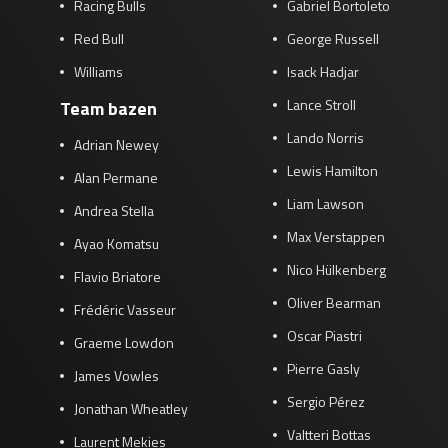
Racing Bulls
Gabriel Bortoleto
Red Bull
George Russell
Williams
Isack Hadjar
Lance Stroll
Team bazen
Lando Norris
Adrian Newey
Lewis Hamilton
Alan Permane
Liam Lawson
Andrea Stella
Max Verstappen
Ayao Komatsu
Nico Hülkenberg
Flavio Briatore
Oliver Bearman
Frédéric Vasseur
Oscar Piastri
Graeme Lowdon
Pierre Gasly
James Vowles
Sergio Pérez
Jonathan Wheatley
Valtteri Bottas
Laurent Mekies