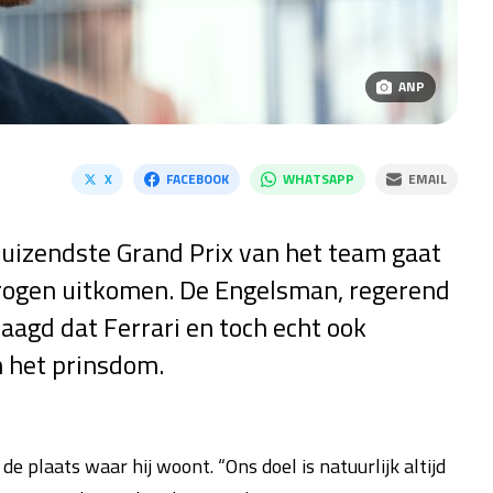
ANP
X
FACEBOOK
WHATSAPP
EMAIL
uizendste Grand Prix van het team gaat
rogen uitkomen. De Engelsman, regerend
gd dat Ferrari en toch echt ook
n het prinsdom.
e plaats waar hij woont. “Ons doel is natuurlijk altijd