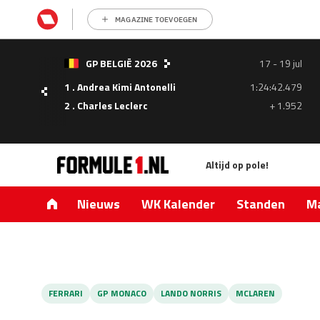
MAGAZINE TOEVOEGEN
- 05
GP BELGIË 2026
17 - 19 jul
ul
1 . Andrea Kimi Antonelli
1:24:42.479
1.335
2 . Charles Leclerc
+ 1.952
0.427
Altijd op pole!
Nieuws
WK Kalender
Standen
Ma
FERRARI
GP MONACO
LANDO NORRIS
MCLAREN