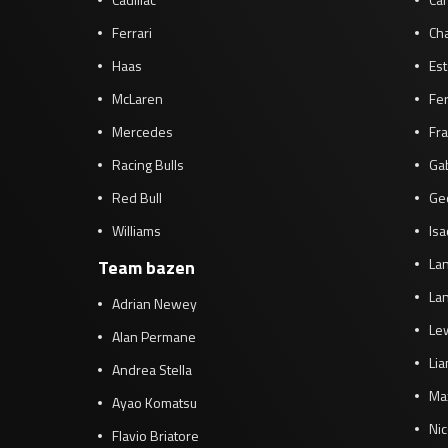
Ferrari
Cha
Haas
Es
McLaren
Fe
Mercedes
Fra
Racing Bulls
Gab
Red Bull
Ge
Williams
Isa
Lan
Team bazen
Lan
Adrian Newey
Le
Alan Permane
Li
Andrea Stella
Ma
Ayao Komatsu
Ni
Flavio Briatore