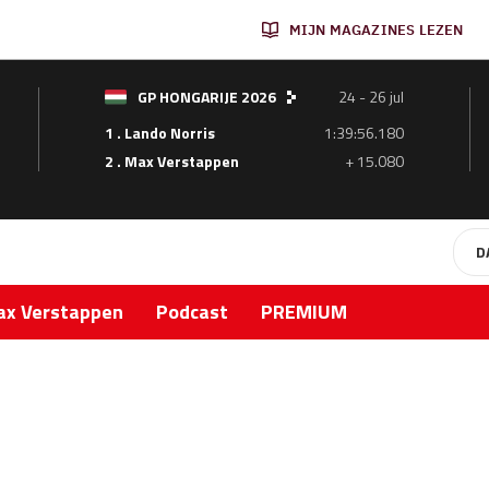
MIJN MAGAZINES LEZEN
GP HONGARIJE 2026
24 - 26 jul
1 . Lando Norris
1:39:56.180
2 . Max Verstappen
+ 15.080
D
x Verstappen
Podcast
PREMIUM