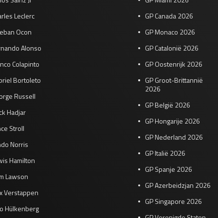
rles Leclerc
GP Canada 2026
teban Ocon
GP Monaco 2026
rnando Alonso
GP Catalonië 2026
nco Colapinto
GP Oostenrijk 2026
riel Bortoleto
GP Groot-Brittannië
2026
orge Russell
GP België 2026
ck Hadjar
GP Hongarije 2026
ce Stroll
GP Nederland 2026
do Norris
GP Italië 2026
wis Hamilton
GP Spanje 2026
am Lawson
GP Azerbeidzjan 2026
x Verstappen
GP Singapore 2026
co Hülkenberg
GP Verenigde Staten