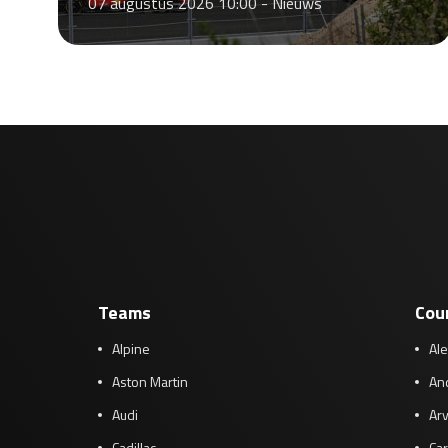
07 augustus 2026 10:00 -
Nieuws
Teams
Cou
Alpine
Al
Aston Martin
And
Audi
Arv
Cadillac
Car