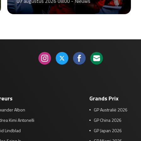
07 augustus 2026 08:00 -
Nieuws
reurs
Grands Prix
exander Albon
GP Australië 2026
rea Kimi Antonelli
GP China 2026
id Lindblad
GP Japan 2026
los Sainz Jr
GP Miami 2026