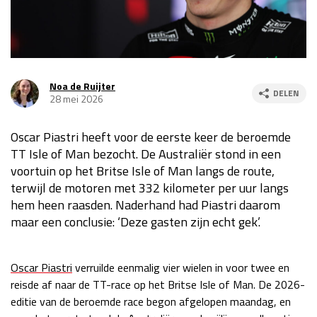
Race
za 13:00 - 15:00
GP VERENIGDE STATEN 2026
23 - 25 okt
Noa de Ruijter
DELEN
28 mei 2026
GP SÃO PAULO 2026
06 - 08 nov
Oscar Piastri heeft voor de eerste keer de beroemde
Kwalificatie
za 23:00 - 00:00
TT Isle of Man bezocht. De Australiër stond in een
Race
zo 21:00 - 23:00
voortuin op het Britse Isle of Man langs de route,
terwijl de motoren met 332 kilometer per uur langs
Kwalificatie
za 19:00 - 20:00
hem heen raasden. Naderhand had Piastri daarom
Race
zo 18:00 - 20:00
maar een conclusie: ‘Deze gasten zijn echt gek’.
GP MEXICO 2026
30 okt - 01 nov
Oscar Piastri
verruilde eenmalig vier wielen in voor twee en
reisde af naar de TT-race op het Britse Isle of Man. De 2026-
LAS VEGAS GRAND PRIX 2026
20 - 22 nov
editie van de beroemde race begon afgelopen maandag, en
Kwalificatie
za 22:00 - 23:00