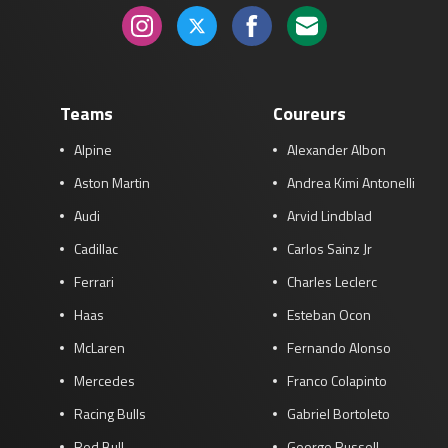
Teams
Coureurs
Alpine
Alexander Albon
Aston Martin
Andrea Kimi Antonelli
Audi
Arvid Lindblad
Cadillac
Carlos Sainz Jr
Ferrari
Charles Leclerc
Haas
Esteban Ocon
McLaren
Fernando Alonso
Mercedes
Franco Colapinto
Racing Bulls
Gabriel Bortoleto
Red Bull
George Russell