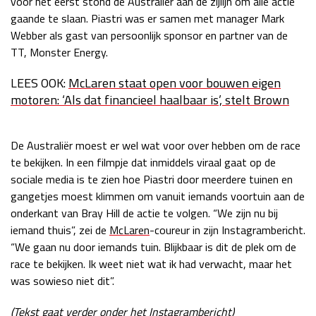
voor het eerst stond de Australiër aan de zijlijn om alle actie
gaande te slaan. Piastri was er samen met manager Mark
Race
zo 21:00 - 23:00
GP ABU DHABI 2026
04 - 06 dec
Webber als gast van persoonlijk sponsor en partner van de
Kwalificatie
za 05:00 - 06:00
TT, Monster Energy.
Race
zo 05:00 - 07:00
LEES OOK:
McLaren staat open voor bouwen eigen
motoren: ‘Als dat financieel haalbaar is’, stelt Brown
Kwalificatie
za 15:00 - 16:00
Race
zo 14:00 - 16:00
De Australiër moest er wel wat voor over hebben om de race
GP QATAR 2026
27 - 29 nov
te bekijken. In een filmpje dat inmiddels viraal gaat op de
sociale media is te zien hoe Piastri door meerdere tuinen en
gangetjes moest klimmen om vanuit iemands voortuin aan de
onderkant van Bray Hill de actie te volgen. “We zijn nu bij
Kwalificatie
za 19:00 - 20:00
iemand thuis”, zei de
McLaren
-coureur in zijn Instagrambericht.
Race
zo 17:00 - 19:00
“We gaan nu door iemands tuin. Blijkbaar is dit de plek om de
race te bekijken. Ik weet niet wat ik had verwacht, maar het
was sowieso niet dit”.
(Tekst gaat verder onder het Instagrambericht)