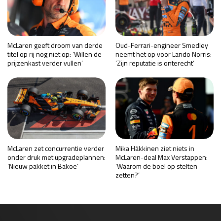
McLaren geeft droom van derde
Oud-Ferrari-engineer Smedley
titel op rij nog niet op: ‘Willen de
neemt het op voor Lando Norris:
prijzenkast verder vullen’
‘Zijn reputatie is onterecht’
McLaren zet concurrentie verder
Mika Häkkinen ziet niets in
onder druk met upgradeplannen:
McLaren-deal Max Verstappen:
‘Nieuw pakket in Bakoe’
‘Waarom de boel op stelten
zetten?’