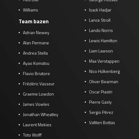
Williams
Isack Hadjar
Lance Stroll
Team bazen
Lando Norris
Adrian Newey
Lewis Hamilton
Alan Permane
Liam Lawson
Andrea Stella
Max Verstappen
Ayao Komatsu
Nico Hülkenberg
Flavio Briatore
Oliver Bearman
Frédéric Vasseur
Oscar Piastri
Graeme Lowdon
Pierre Gasly
James Vowles
Sergio Pérez
Jonathan Wheatley
Valtteri Bottas
Laurent Mekies
Toto Wolff