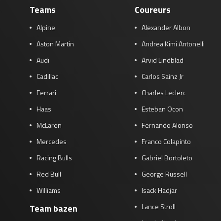
Teams
Coureurs
Alpine
Alexander Albon
Aston Martin
Andrea Kimi Antonelli
Audi
Arvid Lindblad
Cadillac
Carlos Sainz Jr
Ferrari
Charles Leclerc
Haas
Esteban Ocon
McLaren
Fernando Alonso
Mercedes
Franco Colapinto
Racing Bulls
Gabriel Bortoleto
Red Bull
George Russell
Williams
Isack Hadjar
Lance Stroll
Team bazen