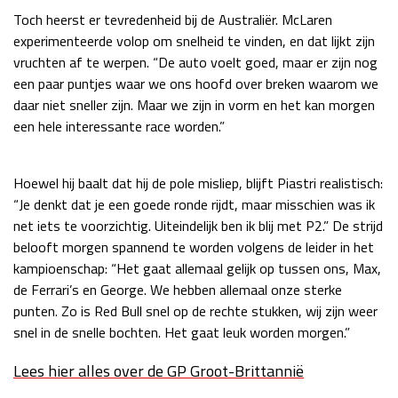
Toch heerst er tevredenheid bij de Australiër. McLaren
Race
zo 21:00 - 23:00
GP ABU DHABI 2026
04 - 06 dec
experimenteerde volop om snelheid te vinden, en dat lijkt zijn
vruchten af te werpen. “De auto voelt goed, maar er zijn nog
Kwalificatie
za 05:00 - 06:00
een paar puntjes waar we ons hoofd over breken waarom we
Race
zo 05:00 - 07:00
daar niet sneller zijn. Maar we zijn in vorm en het kan morgen
een hele interessante race worden.”
Kwalificatie
za 15:00 - 16:00
Race
zo 14:00 - 16:00
Hoewel hij baalt dat hij de pole misliep, blijft Piastri realistisch:
GP QATAR 2026
27 - 29 nov
“Je denkt dat je een goede ronde rijdt, maar misschien was ik
net iets te voorzichtig. Uiteindelijk ben ik blij met P2.” De strijd
belooft morgen spannend te worden volgens de leider in het
kampioenschap: “Het gaat allemaal gelijk op tussen ons, Max,
Kwalificatie
za 19:00 - 20:00
de Ferrari’s en George. We hebben allemaal onze sterke
Race
zo 17:00 - 19:00
punten. Zo is Red Bull snel op de rechte stukken, wij zijn weer
snel in de snelle bochten. Het gaat leuk worden morgen.”
Lees hier alles over de GP Groot-Brittannië