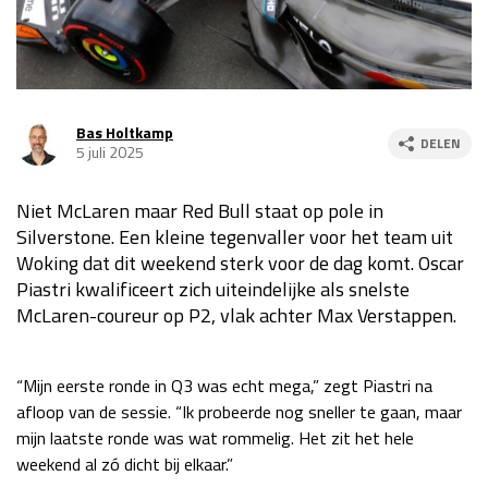
Race
za 13:00 - 15:00
GP VERENIGDE STATEN 2026
23 - 25 okt
Bas Holtkamp
DELEN
5 juli 2025
GP SÃO PAULO 2026
06 - 08 nov
Niet McLaren maar Red Bull staat op pole in
Kwalificatie
za 23:00 - 00:00
Silverstone. Een kleine tegenvaller voor het team uit
Race
zo 21:00 - 23:00
Woking dat dit weekend sterk voor de dag komt. Oscar
Piastri kwalificeert zich uiteindelijke als snelste
Kwalificatie
za 19:00 - 20:00
McLaren-coureur op P2, vlak achter Max Verstappen.
Race
zo 18:00 - 20:00
GP MEXICO 2026
30 okt - 01 nov
“Mijn eerste ronde in Q3 was echt mega,” zegt Piastri na
afloop van de sessie. “Ik probeerde nog sneller te gaan, maar
mijn laatste ronde was wat rommelig. Het zit het hele
LAS VEGAS GRAND PRIX 2026
20 - 22 nov
weekend al zó dicht bij elkaar.”
Kwalificatie
za 22:00 - 23:00