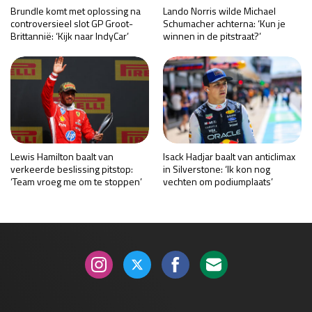
Brundle komt met oplossing na
Lando Norris wilde Michael
controversieel slot GP Groot-
Schumacher achterna: ‘Kun je
Brittannië: ‘Kijk naar IndyCar’
winnen in de pitstraat?’
Lewis Hamilton baalt van
Isack Hadjar baalt van anticlimax
verkeerde beslissing pitstop:
in Silverstone: ‘Ik kon nog
‘Team vroeg me om te stoppen’
vechten om podiumplaats’