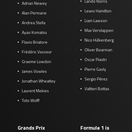
Lando Norris
Adrian Newey
Lewis Hamilton
Alan Permane
Liam Lawson
Andrea Stella
Max Verstappen
Ayao Komatsu
Nico Hülkenberg
Flavio Briatore
Oliver Bearman
Frédéric Vasseur
Oscar Piastri
Graeme Lowdon
Pierre Gasly
James Vowles
Sergio Pérez
Jonathan Wheatley
Valtteri Bottas
Laurent Mekies
Toto Wolff
Grands Prix
Formule 1 is