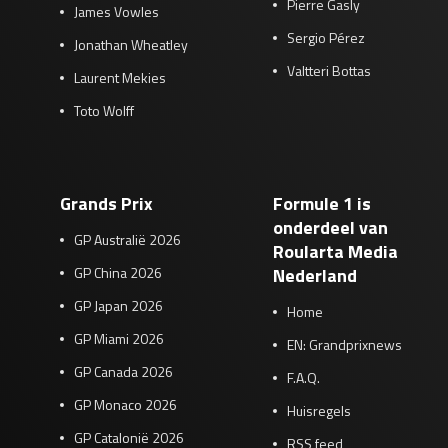
Pierre Gasly
James Vowles
Sergio Pérez
Jonathan Wheatley
Valtteri Bottas
Laurent Mekies
Toto Wolff
Grands Prix
Formule 1 is
onderdeel van
GP Australië 2026
Roularta Media
GP China 2026
Nederland
GP Japan 2026
Home
GP Miami 2026
EN: Grandprixnews
GP Canada 2026
F.A.Q.
GP Monaco 2026
Huisregels
GP Catalonië 2026
RSS feed