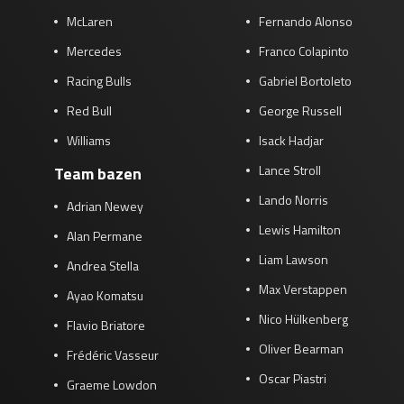
McLaren
Fernando Alonso
Mercedes
Franco Colapinto
Racing Bulls
Gabriel Bortoleto
Red Bull
George Russell
Williams
Isack Hadjar
Lance Stroll
Team bazen
Lando Norris
Adrian Newey
Lewis Hamilton
Alan Permane
Liam Lawson
Andrea Stella
Max Verstappen
Ayao Komatsu
Nico Hülkenberg
Flavio Briatore
Oliver Bearman
Frédéric Vasseur
Oscar Piastri
Graeme Lowdon