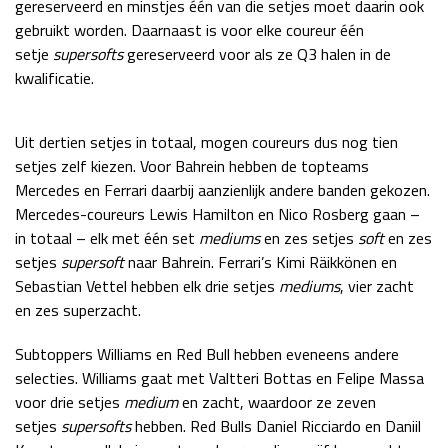
gereserveerd en minstjes één van die setjes moet daarin ook
Race
zo 21:00 - 23:00
gebruikt worden. Daarnaast is voor elke coureur één
GP ABU DHABI 2026
04 - 06 dec
setje
supersofts
gereserveerd voor als ze Q3 halen in de
Kwalificatie
za 05:00 - 06:00
kwalificatie.
Race
zo 05:00 - 07:00
Uit dertien setjes in totaal, mogen coureurs dus nog tien
Kwalificatie
za 15:00 - 16:00
setjes zelf kiezen. Voor Bahrein hebben de topteams
Race
zo 14:00 - 16:00
Mercedes en Ferrari daarbij aanzienlijk andere banden gekozen.
Mercedes-coureurs Lewis Hamilton en Nico Rosberg gaan –
GP QATAR 2026
27 - 29 nov
in totaal – elk met één set
mediums
en zes setjes
soft
en zes
setjes
supersoft
naar Bahrein. Ferrari’s Kimi Räikkönen en
Sebastian Vettel hebben elk drie setjes
mediums
, vier zacht
en zes superzacht.
Kwalificatie
za 19:00 - 20:00
Race
zo 17:00 - 19:00
Subtoppers Williams en Red Bull hebben eveneens andere
selecties. Williams gaat met Valtteri Bottas en Felipe Massa
voor drie setjes
medium
en zacht, waardoor ze zeven
setjes
supersofts
hebben. Red Bulls Daniel Ricciardo en Daniil