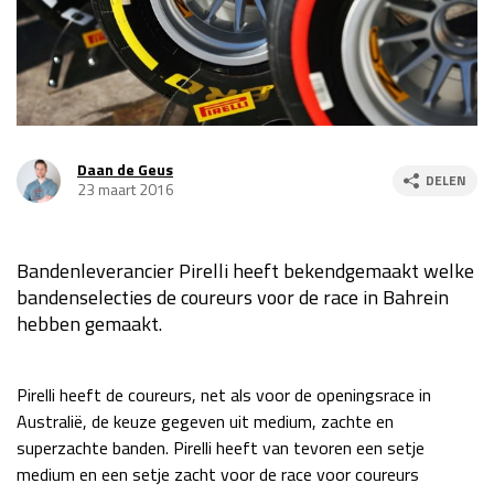
Race
za 13:00 - 15:00
GP VERENIGDE STATEN 2026
23 - 25 okt
Daan de Geus
DELEN
GP SÃO PAULO 2026
06 - 08 nov
23 maart 2016
Kwalificatie
za 23:00 - 00:00
Race
zo 21:00 - 23:00
Bandenleverancier Pirelli heeft bekendgemaakt welke
bandenselecties de coureurs voor de race in Bahrein
Kwalificatie
za 19:00 - 20:00
hebben gemaakt.
Race
zo 18:00 - 20:00
GP MEXICO 2026
30 okt - 01 nov
Pirelli heeft de coureurs, net als voor de openingsrace in
Australië, de keuze gegeven uit medium, zachte en
superzachte banden. Pirelli heeft van tevoren een setje
LAS VEGAS GRAND PRIX 2026
20 - 22 nov
medium en een setje zacht voor de race voor coureurs
Kwalificatie
za 22:00 - 23:00