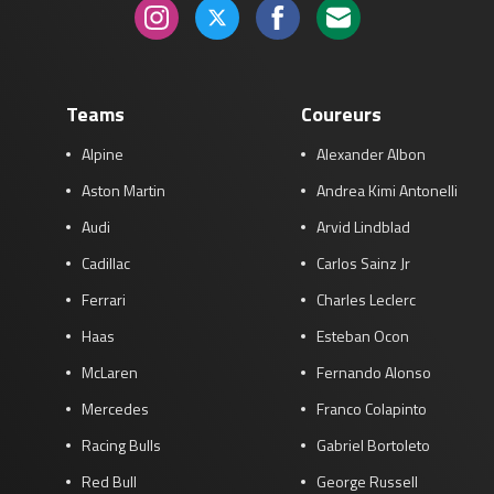
Teams
Coureurs
Alpine
Alexander Albon
Aston Martin
Andrea Kimi Antonelli
Audi
Arvid Lindblad
Cadillac
Carlos Sainz Jr
Ferrari
Charles Leclerc
Haas
Esteban Ocon
McLaren
Fernando Alonso
Mercedes
Franco Colapinto
Racing Bulls
Gabriel Bortoleto
Red Bull
George Russell