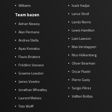
Williams
Isack Hadjar
Lance Stroll
Team bazen
Lando Norris
Adrian Newey
Lewis Hamilton
Alan Permane
Liam Lawson
Andrea Stella
Max Verstappen
Ayao Komatsu
Nico Hülkenberg
Flavio Briatore
Oliver Bearman
Frédéric Vasseur
Oscar Piastri
Graeme Lowdon
Pierre Gasly
James Vowles
Sergio Pérez
Jonathan Wheatley
Valtteri Bottas
Laurent Mekies
Toto Wolff