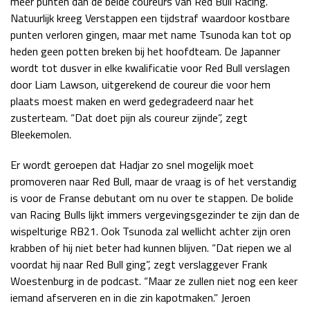
meer punten dan de beide coureurs van Red Bull Racing.
Natuurlijk kreeg Verstappen een tijdstraf waardoor kostbare
Race
zo 21:00 - 23:00
GP ABU DHABI 2026
04 - 06 dec
punten verloren gingen, maar met name Tsunoda kan tot op
Kwalificatie
za 05:00 - 06:00
heden geen potten breken bij het hoofdteam. De Japanner
Race
zo 05:00 - 07:00
wordt tot dusver in elke kwalificatie voor Red Bull verslagen
door Liam Lawson, uitgerekend de coureur die voor hem
Kwalificatie
za 15:00 - 16:00
plaats moest maken en werd gedegradeerd naar het
Race
zo 14:00 - 16:00
zusterteam. “Dat doet pijn als coureur zijnde”, zegt
Bleekemolen.
GP QATAR 2026
27 - 29 nov
Er wordt geroepen dat Hadjar zo snel mogelijk moet
promoveren naar Red Bull, maar de vraag is of het verstandig
is voor de Franse debutant om nu over te stappen. De bolide
van Racing Bulls lijkt immers vergevingsgezinder te zijn dan de
Kwalificatie
za 19:00 - 20:00
wispelturige RB21. Ook Tsunoda zal wellicht achter zijn oren
Race
zo 17:00 - 19:00
krabben of hij niet beter had kunnen blijven. “Dat riepen we al
voordat hij naar Red Bull ging”, zegt verslaggever Frank
Woestenburg in de podcast. “Maar ze zullen niet nog een keer
iemand afserveren en in die zin kapotmaken.” Jeroen