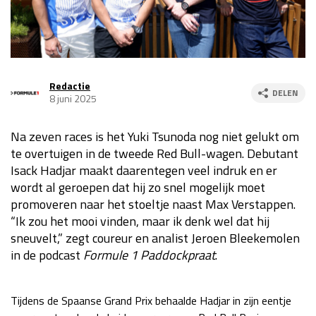
Race
za 13:00 - 15:00
GP VERENIGDE STATEN 2026
23 - 25 okt
Redactie
DELEN
8 juni 2025
GP SÃO PAULO 2026
06 - 08 nov
Na zeven races is het Yuki Tsunoda nog niet gelukt om
Kwalificatie
za 23:00 - 00:00
te overtuigen in de tweede Red Bull-wagen. Debutant
Race
zo 21:00 - 23:00
Isack Hadjar maakt daarentegen veel indruk en er
wordt al geroepen dat hij zo snel mogelijk moet
Kwalificatie
za 19:00 - 20:00
promoveren naar het stoeltje naast Max Verstappen.
Race
zo 18:00 - 20:00
“Ik zou het mooi vinden, maar ik denk wel dat hij
sneuvelt,” zegt coureur en analist Jeroen Bleekemolen
GP MEXICO 2026
30 okt - 01 nov
in de podcast
Formule 1 Paddockpraat
.
LAS VEGAS GRAND PRIX 2026
20 - 22 nov
Tijdens de Spaanse Grand Prix behaalde Hadjar in zijn eentje
Kwalificatie
za 22:00 - 23:00