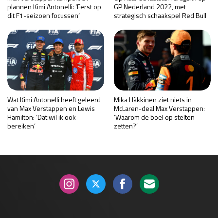
plannen Kimi Antonelli: ‘Eerst op
GP Nederland 2022, met
dit F1-seizoen focussen’
strategisch schaakspel Red Bull
Wat Kimi Antonelli heeft geleerd
Mika Häkkinen ziet niets in
van Max Verstappen en Lewis
McLaren-deal Max Verstappen:
Hamilton: ‘Dat wil ik ook
‘Waarom de boel op stelten
bereiken’
zetten?’