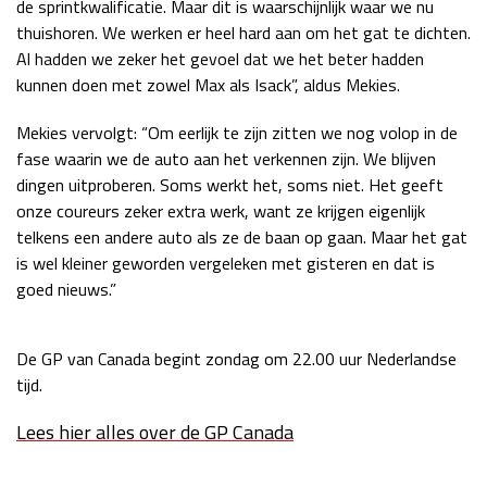
de sprintkwalificatie. Maar dit is waarschijnlijk waar we nu
Race
zo 21:00 - 23:00
thuishoren. We werken er heel hard aan om het gat te dichten.
GP ABU DHABI 2026
04 - 06 dec
Al hadden we zeker het gevoel dat we het beter hadden
Kwalificatie
za 05:00 - 06:00
kunnen doen met zowel Max als Isack”, aldus Mekies.
Race
zo 05:00 - 07:00
Mekies vervolgt: “Om eerlijk te zijn zitten we nog volop in de
Kwalificatie
za 15:00 - 16:00
fase waarin we de auto aan het verkennen zijn. We blijven
Race
zo 14:00 - 16:00
dingen uitproberen. Soms werkt het, soms niet. Het geeft
onze coureurs zeker extra werk, want ze krijgen eigenlijk
telkens een andere auto als ze de baan op gaan. Maar het gat
GP QATAR 2026
27 - 29 nov
is wel kleiner geworden vergeleken met gisteren en dat is
goed nieuws.”
Kwalificatie
za 19:00 - 20:00
De GP van Canada begint zondag om 22.00 uur Nederlandse
Race
zo 17:00 - 19:00
tijd.
Lees hier alles over de GP Canada