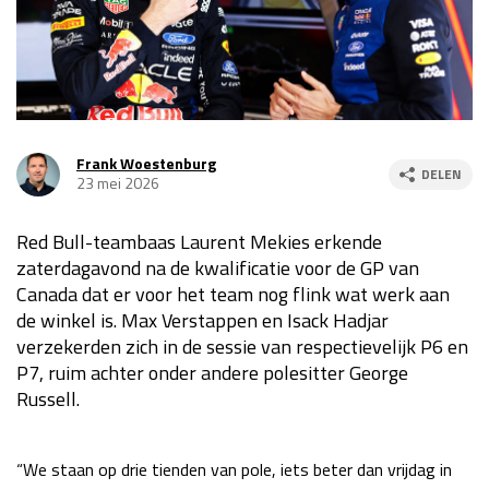
Race
za 13:00 - 15:00
GP VERENIGDE STATEN 2026
23 - 25 okt
Frank Woestenburg
DELEN
23 mei 2026
GP SÃO PAULO 2026
06 - 08 nov
Kwalificatie
za 23:00 - 00:00
Red Bull-teambaas Laurent Mekies erkende
Race
zo 21:00 - 23:00
zaterdagavond na de kwalificatie voor de GP van
Canada dat er voor het team nog flink wat werk aan
Kwalificatie
za 19:00 - 20:00
de winkel is. Max Verstappen en Isack Hadjar
Race
zo 18:00 - 20:00
verzekerden zich in de sessie van respectievelijk P6 en
P7, ruim achter onder andere polesitter George
GP MEXICO 2026
30 okt - 01 nov
Russell.
LAS VEGAS GRAND PRIX 2026
20 - 22 nov
“We staan op drie tienden van pole, iets beter dan vrijdag in
Kwalificatie
za 22:00 - 23:00