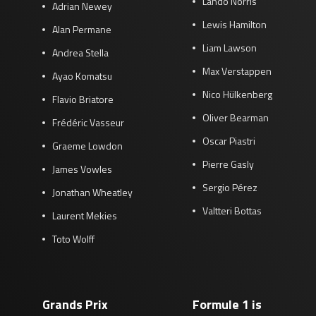
Lando Norris
Adrian Newey
Lewis Hamilton
Alan Permane
Liam Lawson
Andrea Stella
Max Verstappen
Ayao Komatsu
Nico Hülkenberg
Flavio Briatore
Oliver Bearman
Frédéric Vasseur
Oscar Piastri
Graeme Lowdon
Pierre Gasly
James Vowles
Sergio Pérez
Jonathan Wheatley
Valtteri Bottas
Laurent Mekies
Toto Wolff
Grands Prix
Formule 1 is