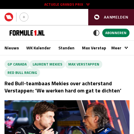
ACTUELE GRANDS PRIX
AANMELDEN
GP SPANJE 2026
11 - 13 sep
ABONNEREN
Nieuws
WK Kalender
Standen
Max Verstappen
Meer
Podca
Kwalificatie
za 16:00 - 17:00
GP CANADA
LAURENT MEKIES
MAX VERSTAPPEN
Race
zo 15:00 - 17:00
RED BULL RACING
Red Bull-teambaas Mekies over achterstand
GP SINGAPORE 2026
09 - 11 okt
Verstappen: ‘We werken hard om gat te dichten’
GP AZERBEIDZJAN 2026
24 - 26 sep
Kwalificatie
za 15:00 - 16:00
Race
zo 14:00 - 16:00
Kwalificatie
vr 14:00 - 15:00