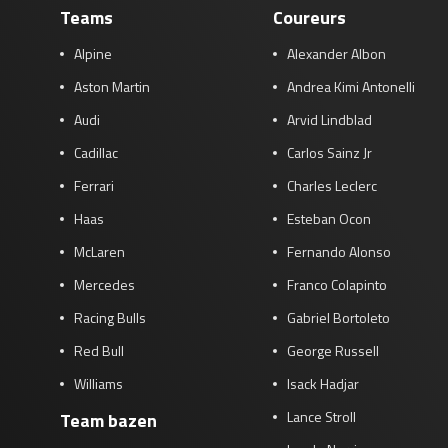
Teams
Coureurs
Alpine
Alexander Albon
Aston Martin
Andrea Kimi Antonelli
Audi
Arvid Lindblad
Cadillac
Carlos Sainz Jr
Ferrari
Charles Leclerc
Haas
Esteban Ocon
McLaren
Fernando Alonso
Mercedes
Franco Colapinto
Racing Bulls
Gabriel Bortoleto
Red Bull
George Russell
Williams
Isack Hadjar
Lance Stroll
Team bazen