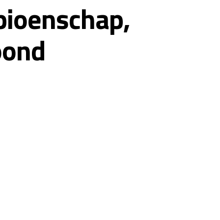
mpioenschap,
oond