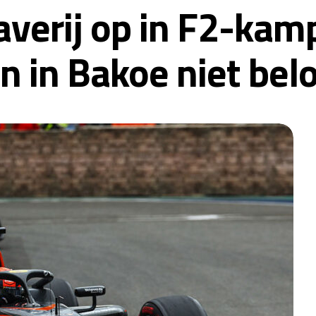
averij op in F2-ka
n in Bakoe niet bel