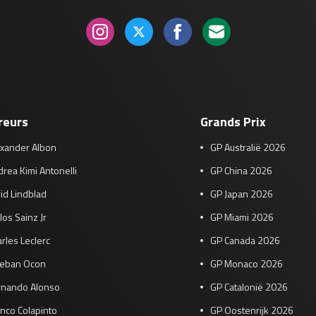
reurs
Grands Prix
exander Albon
GP Australië 2026
rea Kimi Antonelli
GP China 2026
id Lindblad
GP Japan 2026
los Sainz Jr
GP Miami 2026
rles Leclerc
GP Canada 2026
teban Ocon
GP Monaco 2026
rnando Alonso
GP Catalonië 2026
nco Colapinto
GP Oostenrijk 2026