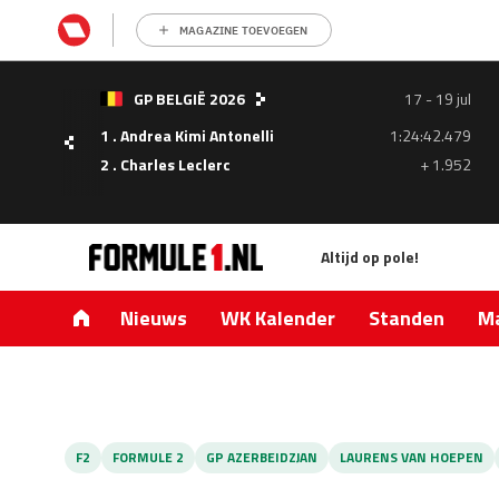
MAGAZINE TOEVOEGEN
GP BELGIË 2026
17 - 19 jul
1 . Andrea Kimi Antonelli
1:24:42.479
- 05
2 . Charles Leclerc
+ 1.952
ul
Altijd op pole!
1.335
0.427
Nieuws
WK Kalender
Standen
Ma
F2
FORMULE 2
GP AZERBEIDZJAN
LAURENS VAN HOEPEN