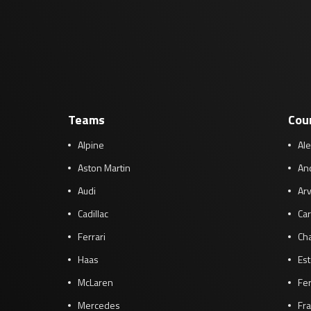
Teams
Cou
Alpine
Al
Aston Martin
And
Audi
Arv
Cadillac
Car
Ferrari
Cha
Haas
Es
McLaren
Fe
Mercedes
Fra