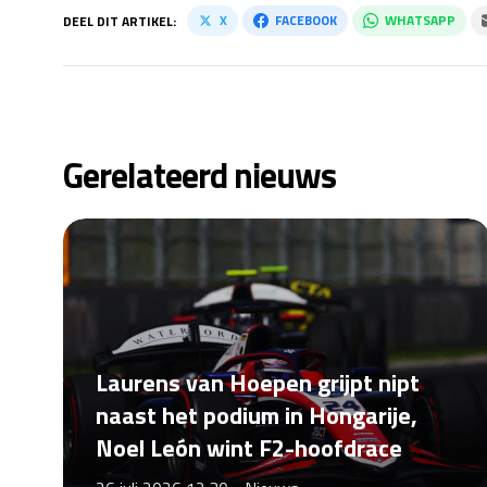
X
FACEBOOK
WHATSAPP
DEEL DIT ARTIKEL:
Gerelateerd nieuws
Laurens van Hoepen grijpt nipt
naast het podium in Hongarije,
Noel León wint F2-hoofdrace