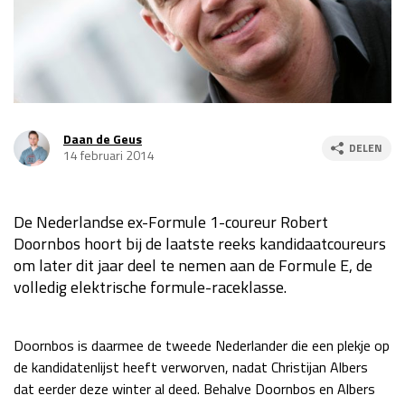
Race
za 13:00 - 15:00
GP VERENIGDE STATEN 2026
23 - 25 okt
Daan de Geus
DELEN
GP SÃO PAULO 2026
06 - 08 nov
14 februari 2014
Kwalificatie
za 23:00 - 00:00
Race
zo 21:00 - 23:00
De Nederlandse ex-Formule 1-coureur Robert
Doornbos hoort bij de laatste reeks kandidaatcoureurs
Kwalificatie
za 19:00 - 20:00
om later dit jaar deel te nemen aan de Formule E, de
Race
zo 18:00 - 20:00
volledig elektrische formule-raceklasse.
GP MEXICO 2026
30 okt - 01 nov
Doornbos is daarmee de tweede Nederlander die een plekje op
de kandidatenlijst heeft verworven, nadat Christijan Albers
LAS VEGAS GRAND PRIX 2026
20 - 22 nov
dat eerder deze winter al deed. Behalve Doornbos en Albers
Kwalificatie
za 22:00 - 23:00