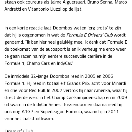
staan ook coureurs als Jaime Alguersuari, Bruno Senna, Marco
Race
zo 21:00 - 23:00
Andretti en Vitantonio Liuzzi op de lijst.
GP ABU DHABI 2026
04 - 06 dec
Kwalificatie
za 05:00 - 06:00
In een korte reactie laat Doornbos weten ‘erg trots’ te zijn
Race
zo 05:00 - 07:00
dat hij is opgenomen in wat de
Formula E Drivers’ Club
wordt
genoemd. “Ik ben hier heel gelukkig mee. Ik denk dat Formule E
Kwalificatie
za 15:00 - 16:00
de toekomst van de autosport is en ik verheug me erop weer
Race
zo 14:00 - 16:00
te gaan racen na mijn eerdere succesvolle carrière in de
Formule 1, Champ Cars en IndyCar.”
GP QATAR 2026
27 - 29 nov
De inmiddels 32-jarige Doornbos reed in 2005 en 2006
Formule 1. Hij reed in totaal elf Grands Prix: acht voor Minardi
en drie voor Red Bull. In 2007 vertrok hij naar Amerika, waar hij
Kwalificatie
za 19:00 - 20:00
direct derde werd in het Champ Car-kampioenschap en in 2009
Race
zo 17:00 - 19:00
uitkwam in de IndyCar Series. Tussendoor en daarna reed hij
ook nog A1GP en Superleague Formula, waarin hij in 2011
voor het laatst uitkwam.
Drivers’ Club