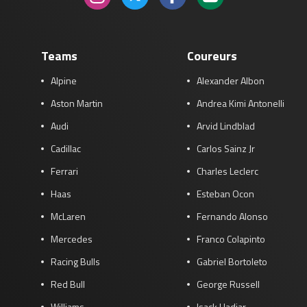
Teams
Coureurs
Alpine
Alexander Albon
Aston Martin
Andrea Kimi Antonelli
Audi
Arvid Lindblad
Cadillac
Carlos Sainz Jr
Ferrari
Charles Leclerc
Haas
Esteban Ocon
McLaren
Fernando Alonso
Mercedes
Franco Colapinto
Racing Bulls
Gabriel Bortoleto
Red Bull
George Russell
Williams
Isack Hadjar