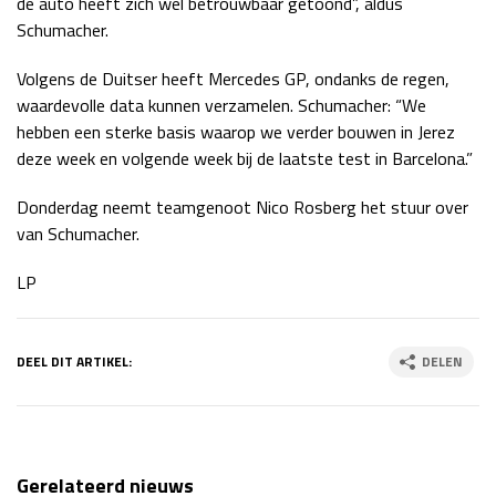
de auto heeft zich wel betrouwbaar getoond”, aldus
Race
zo 21:00 - 23:00
Schumacher.
GP ABU DHABI 2026
04 - 06 dec
Volgens de Duitser heeft Mercedes GP, ondanks de regen,
Kwalificatie
za 05:00 - 06:00
waardevolle data kunnen verzamelen. Schumacher: “We
Race
zo 05:00 - 07:00
hebben een sterke basis waarop we verder bouwen in Jerez
Kwalificatie
za 15:00 - 16:00
deze week en volgende week bij de laatste test in Barcelona.”
Race
zo 14:00 - 16:00
Donderdag neemt teamgenoot Nico Rosberg het stuur over
van Schumacher.
GP QATAR 2026
27 - 29 nov
LP
Kwalificatie
za 19:00 - 20:00
DEEL DIT ARTIKEL:
DELEN
Race
zo 17:00 - 19:00
Gerelateerd nieuws