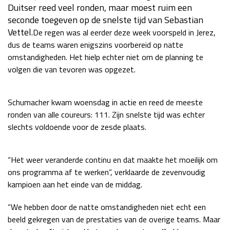
Duitser reed veel ronden, maar moest ruim een
Race
za 13:00 - 15:00
seconde toegeven op de snelste tijd van Sebastian
Vettel.
De regen was al eerder deze week voorspeld in Jerez,
dus de teams waren enigszins voorbereid op natte
GP VERENIGDE STATEN 2026
23 - 25 okt
omstandigheden. Het hielp echter niet om de planning te
volgen die van tevoren was opgezet.
GP SÃO PAULO 2026
06 - 08 nov
Schumacher kwam woensdag in actie en reed de meeste
Kwalificatie
za 23:00 - 00:00
ronden van alle coureurs: 111. Zijn snelste tijd was echter
Race
zo 21:00 - 23:00
slechts voldoende voor de zesde plaats.
Kwalificatie
za 19:00 - 20:00
Race
zo 18:00 - 20:00
“Het weer veranderde continu en dat maakte het moeilijk om
ons programma af te werken”, verklaarde de zevenvoudig
GP MEXICO 2026
30 okt - 01 nov
kampioen aan het einde van de middag.
“We hebben door de natte omstandigheden niet echt een
LAS VEGAS GRAND PRIX 2026
20 - 22 nov
beeld gekregen van de prestaties van de overige teams. Maar
Kwalificatie
za 22:00 - 23:00