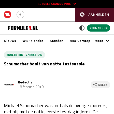
ACTUELE GRANDS PRIX
AANMELDEN
GP SPANJE 2026
11 - 13 sep
ABONNEREN
Nieuws
WK Kalender
Standen
Max Verstappen
Meer
Podca
Kwalificatie
za 16:00 - 17:00
MAILEN MET CHRISTIJAN
Race
zo 15:00 - 17:00
Schumacher baalt van natte testsessie
GP SINGAPORE 2026
09 - 11 okt
Redactie
DELEN
18 februari 2010
GP AZERBEIDZJAN 2026
24 - 26 sep
Kwalificatie
za 15:00 - 16:00
Michael Schumacher was, net als de overige coureurs,
Race
zo 14:00 - 16:00
niet blij met de natte, eerste testdag in Jerez. De
Kwalificatie
vr 14:00 - 15:00