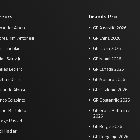
reurs
Grands Prix
exander Albon
GP Australië 2026
rea Kimi Antonelli
GP China 2026
id Lindblad
GP Japan 2026
los Sainz Jr
GP Miami 2026
rles Leclerc
GP Canada 2026
teban Ocon
GP Monaco 2026
rnando Alonso
GP Catalonië 2026
nco Colapinto
GP Oostenrijk 2026
riel Bortoleto
GP Groot-Brittannië
2026
orge Russell
GP België 2026
ck Hadjar
GP Hongarije 2026