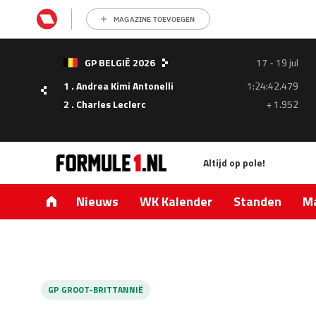
MAGAZINE TOEVOEGEN
- 05
GP BELGIË 2026
17 - 19 jul
ul
1 . Andrea Kimi Antonelli
1:24:42.479
1.335
2 . Charles Leclerc
+ 1.952
0.427
Altijd op pole!
Nieuws
WK Kalender
Standen
Ma
GP GROOT-BRITTANNIË