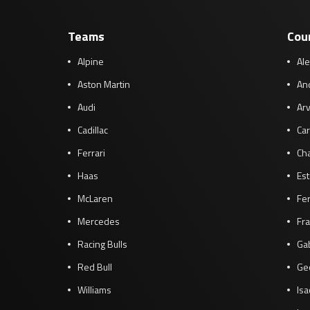
Teams
Cou
Alpine
Al
Aston Martin
And
Audi
Arv
Cadillac
Car
Ferrari
Cha
Haas
Es
McLaren
Fe
Mercedes
Fra
Racing Bulls
Gab
Red Bull
Ge
Williams
Isa