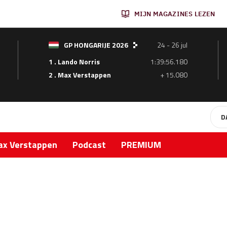
MIJN MAGAZINES LEZEN
GP HONGARIJE 2026
24 - 26 jul
1 . Lando Norris
1:39:56.180
2 . Max Verstappen
+ 15.080
D
x Verstappen
Podcast
PREMIUM