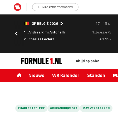
MAGAZINE TOEVOEGEN
- 05
GP BELGIË 2026
17 - 19 jul
ul
1 . Andrea Kimi Antonelli
1:24:42.479
1.335
2 . Charles Leclerc
+ 1.952
0.427
Altijd op pole!
Nieuws
WK Kalender
Standen
Ma
CHARLES LECLERC
GPFRANKRIJK2022
MAX VERSTAPPEN