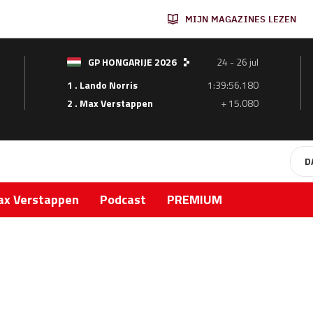
MIJN MAGAZINES LEZEN
GP HONGARIJE 2026
24 - 26 jul
1 . Lando Norris
1:39:56.180
2 . Max Verstappen
+ 15.080
D
x Verstappen
Podcast
PREMIUM