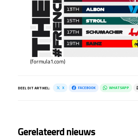
(formula1.com)
X
FACEBOOK
WHATSAPP
DEEL DIT ARTIKEL:
Gerelateerd nieuws