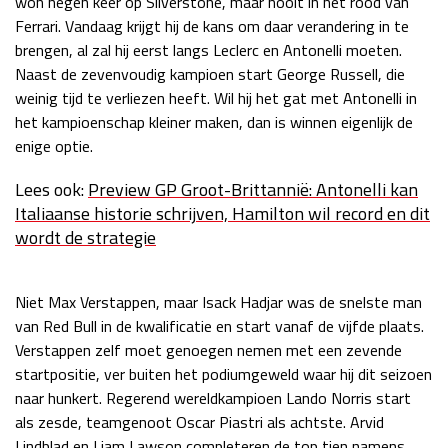
won negen keer op Silverstone, maar nooit in het rood van
Ferrari. Vandaag krijgt hij de kans om daar verandering in te
Race
zo 21:00 - 23:00
GP ABU DHABI 2026
04 - 06 dec
brengen, al zal hij eerst langs Leclerc en Antonelli moeten.
Kwalificatie
za 05:00 - 06:00
Naast de zevenvoudig kampioen start George Russell, die
Race
zo 05:00 - 07:00
weinig tijd te verliezen heeft. Wil hij het gat met Antonelli in
het kampioenschap kleiner maken, dan is winnen eigenlijk de
Kwalificatie
za 15:00 - 16:00
enige optie.
Race
zo 14:00 - 16:00
Lees ook:
Preview GP Groot-Brittannië: Antonelli kan
Italiaanse historie schrijven, Hamilton wil record en dit
GP QATAR 2026
27 - 29 nov
wordt de strategie
Niet Max Verstappen, maar Isack Hadjar was de snelste man
Kwalificatie
za 19:00 - 20:00
van Red Bull in de kwalificatie en start vanaf de vijfde plaats.
Race
zo 17:00 - 19:00
Verstappen zelf moet genoegen nemen met een zevende
startpositie, ver buiten het podiumgeweld waar hij dit seizoen
naar hunkert. Regerend wereldkampioen Lando Norris start
als zesde, teamgenoot Oscar Piastri als achtste. Arvid
Lindblad en Liam Lawson completeren de top tien namens