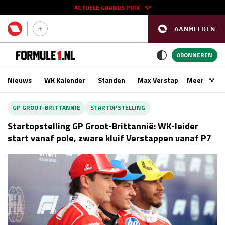
ACTUELE GRANDS PRIX
AANMELDEN
GP SPANJE 2026
11 - 13 sep
ABONNEREN
Nieuws
WK Kalender
Standen
Max Verstappen
Meer
Podca
Kwalificatie
za 16:00 - 17:00
GP GROOT-BRITTANNIË
STARTOPSTELLING
Race
zo 15:00 - 17:00
Startopstelling GP Groot-Brittannië: WK-leider
start vanaf pole, zware kluif Verstappen vanaf P7
GP SINGAPORE 2026
09 - 11 okt
GP AZERBEIDZJAN 2026
24 - 26 sep
Kwalificatie
za 15:00 - 16:00
Race
zo 14:00 - 16:00
Kwalificatie
vr 14:00 - 15:00