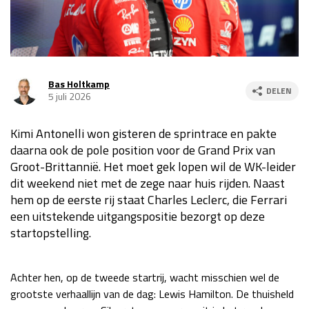
Race
za 13:00 - 15:00
GP VERENIGDE STATEN 2026
23 - 25 okt
Bas Holtkamp
DELEN
5 juli 2026
GP SÃO PAULO 2026
06 - 08 nov
Kimi Antonelli won gisteren de sprintrace en pakte
Kwalificatie
za 23:00 - 00:00
daarna ook de pole position voor de Grand Prix van
Race
zo 21:00 - 23:00
Groot-Brittannië. Het moet gek lopen wil de WK-leider
dit weekend niet met de zege naar huis rijden. Naast
Kwalificatie
za 19:00 - 20:00
hem op de eerste rij staat Charles Leclerc, die Ferrari
Race
zo 18:00 - 20:00
een uitstekende uitgangspositie bezorgt op deze
startopstelling.
GP MEXICO 2026
30 okt - 01 nov
Achter hen, op de tweede startrij, wacht misschien wel de
LAS VEGAS GRAND PRIX 2026
20 - 22 nov
grootste verhaallijn van de dag: Lewis Hamilton. De thuisheld
Kwalificatie
za 22:00 - 23:00