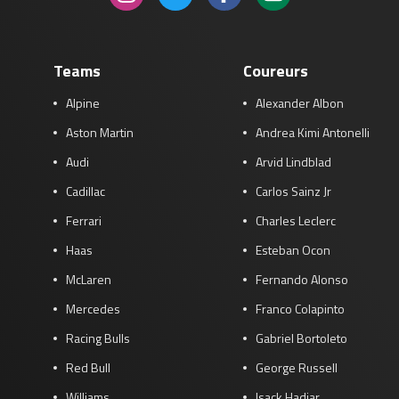
Teams
Coureurs
Alpine
Alexander Albon
Aston Martin
Andrea Kimi Antonelli
Audi
Arvid Lindblad
Cadillac
Carlos Sainz Jr
Ferrari
Charles Leclerc
Haas
Esteban Ocon
McLaren
Fernando Alonso
Mercedes
Franco Colapinto
Racing Bulls
Gabriel Bortoleto
Red Bull
George Russell
Williams
Isack Hadjar