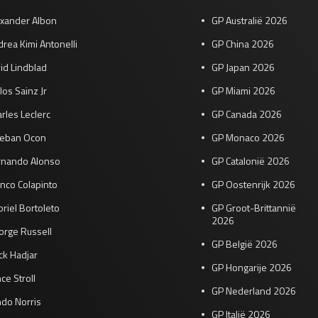
exander Albon
GP Australië 2026
rea Kimi Antonelli
GP China 2026
id Lindblad
GP Japan 2026
los Sainz Jr
GP Miami 2026
rles Leclerc
GP Canada 2026
teban Ocon
GP Monaco 2026
rnando Alonso
GP Catalonië 2026
nco Colapinto
GP Oostenrijk 2026
riel Bortoleto
GP Groot-Brittannië
2026
orge Russell
GP België 2026
ck Hadjar
GP Hongarije 2026
ce Stroll
GP Nederland 2026
do Norris
GP Italië 2026