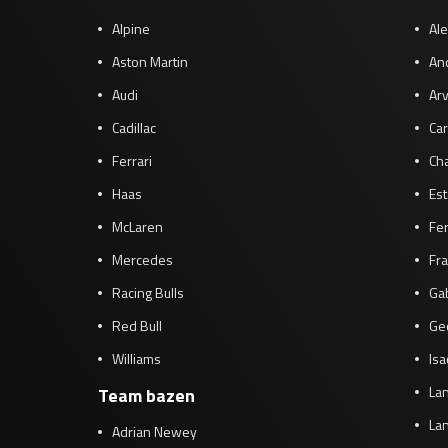
Alpine
Al
Aston Martin
And
Audi
Arv
Cadillac
Car
Ferrari
Cha
Haas
Es
McLaren
Fe
Mercedes
Fra
Racing Bulls
Gab
Red Bull
Ge
Williams
Isa
Lan
Team bazen
Lan
Adrian Newey