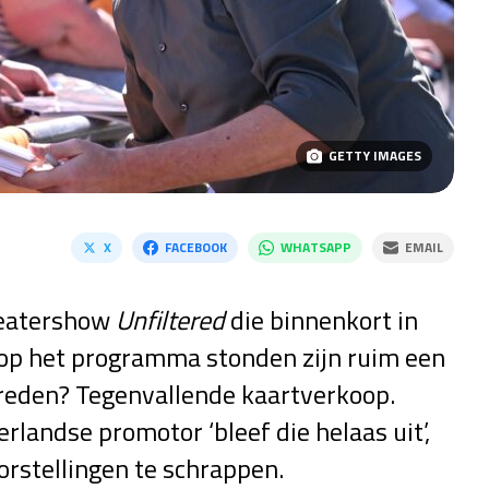
GETTY IMAGES
X
FACEBOOK
WHATSAPP
EMAIL
heatershow
Unfiltered
die binnenkort in
op het programma stonden zijn ruim een
reden? Tegenvallende kaartverkoop.
landse promotor ‘bleef die helaas uit’,
stellingen te schrappen.