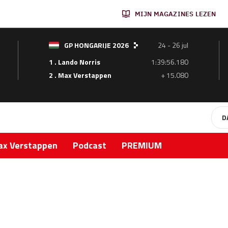
MIJN MAGAZINES LEZEN
GP HONGARIJE 2026
24 - 26 jul
1 . Lando Norris
1:39:56.180
2 . Max Verstappen
+ 15.080
D
x Verstappen
Podcast
PREMIUM