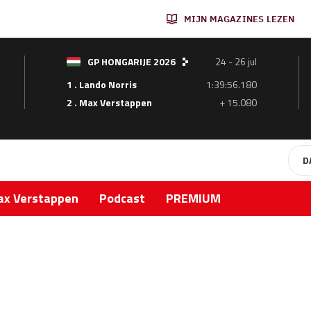
MIJN MAGAZINES LEZEN
GP HONGARIJE 2026
24 - 26 jul
1 . Lando Norris
1:39:56.180
2 . Max Verstappen
+ 15.080
D
x Verstappen
Podcast
PREMIUM