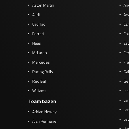
Aston Martin
And
Audi
Arv
Cadillac
Car
Ferrari
Cha
Haas
Es
McLaren
Fe
Mercedes
Fra
Racing Bulls
Gab
Red Bull
Ge
Williams
Isa
Lan
Team bazen
Lan
Adrian Newey
Le
Alan Permane
Li