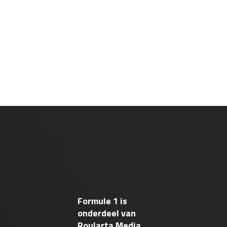
Formule 1 is
onderdeel van
Roularta Media