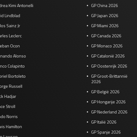
rea Kimi Antonelli
GP China 2026
id Lindblad
GP Japan 2026
los Sainz Jr
GP Miami 2026
rles Leclerc
GP Canada 2026
teban Ocon
GP Monaco 2026
rnando Alonso
GP Catalonië 2026
nco Colapinto
GP Oostenrijk 2026
riel Bortoleto
GP Groot-Brittannië
2026
orge Russell
GP België 2026
ck Hadjar
GP Hongarije 2026
ce Stroll
GP Nederland 2026
do Norris
GP Italië 2026
wis Hamilton
GP Spanje 2026
am Lawson