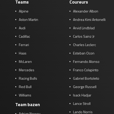
Teams
Coureurs
Alpine
Alexander Albon
Aston Martin
Andrea Kimi Antonelli
Audi
Arvid Lindblad
Cadillac
Carlos Sainz Jr
Ferrari
Charles Leclerc
Haas
Esteban Ocon
McLaren
Fernando Alonso
Mercedes
Franco Colapinto
Racing Bulls
Gabriel Bortoleto
Red Bull
George Russell
Williams
Isack Hadjar
Lance Stroll
Team bazen
Lando Norris
Adrian Newey