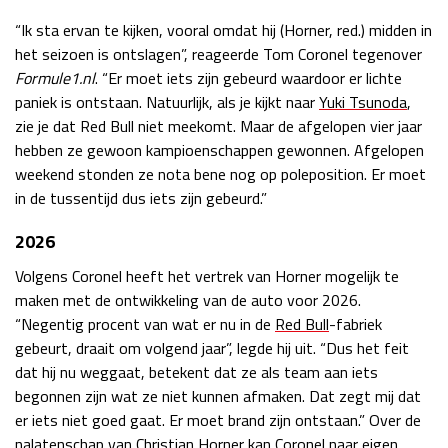
Race
zo 21:00 - 23:00
“Ik sta ervan te kijken, vooral omdat hij (Horner, red.) midden in
GP ABU DHABI 2026
04 - 06 dec
het seizoen is ontslagen”, reageerde Tom Coronel tegenover
Kwalificatie
za 05:00 - 06:00
Formule1.nl
. “Er moet iets zijn gebeurd waardoor er lichte
Race
zo 05:00 - 07:00
paniek is ontstaan. Natuurlijk, als je kijkt naar
Yuki Tsunoda
,
zie je dat Red Bull niet meekomt. Maar de afgelopen vier jaar
Kwalificatie
za 15:00 - 16:00
hebben ze gewoon kampioenschappen gewonnen. Afgelopen
Race
zo 14:00 - 16:00
weekend stonden ze nota bene nog op poleposition. Er moet
in de tussentijd dus iets zijn gebeurd.”
GP QATAR 2026
27 - 29 nov
2026
Volgens Coronel heeft het vertrek van Horner mogelijk te
maken met de ontwikkeling van de auto voor 2026.
Kwalificatie
za 19:00 - 20:00
“Negentig procent van wat er nu in de
Red Bull
-fabriek
Race
zo 17:00 - 19:00
gebeurt, draait om volgend jaar”, legde hij uit. “Dus het feit
dat hij nu weggaat, betekent dat ze als team aan iets
begonnen zijn wat ze niet kunnen afmaken. Dat zegt mij dat
er iets niet goed gaat. Er moet brand zijn ontstaan.” Over de
nalatenschap van Christian Horner kan Coronel naar eigen