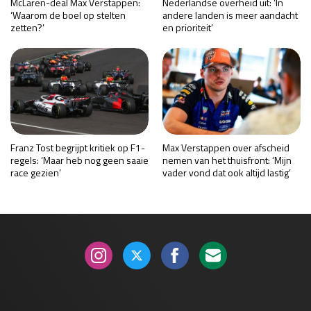
McLaren-deal Max Verstappen:
Nederlandse overheid uit: ‘In
‘Waarom de boel op stelten
andere landen is meer aandacht
zetten?’
en prioriteit’
Franz Tost begrijpt kritiek op F1-
Max Verstappen over afscheid
regels: ‘Maar heb nog geen saaie
nemen van het thuisfront: ‘Mijn
race gezien’
vader vond dat ook altijd lastig’