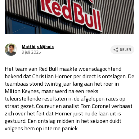
Race
za 13:00 - 15:00
GP VERENIGDE STATEN 2026
23 - 25 okt
Matthijs Nijhuis
DELEN
9 juli 2025
GP SÃO PAULO 2026
06 - 08 nov
Kwalificatie
za 23:00 - 00:00
Het team van Red Bull maakte woensdagochtend
Race
zo 21:00 - 23:00
bekend dat Christian Horner per direct is ontslagen. De
teambaas stond twintig jaar lang aan het roer in
Kwalificatie
za 19:00 - 20:00
Milton Keynes, maar werd na een reeks
Race
zo 18:00 - 20:00
teleurstellende resultaten in de afgelopen races op
straat gezet. Coureur en analist Tom Coronel verbaast
GP MEXICO 2026
30 okt - 01 nov
zich over het feit dat Horner juist nu de laan uit is
gestuurd. Een ontslag midden in het seizoen duidt
volgens hem op interne paniek.
LAS VEGAS GRAND PRIX 2026
20 - 22 nov
Kwalificatie
za 22:00 - 23:00