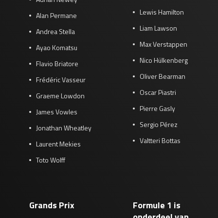
Lewis Hamilton
Alan Permane
Liam Lawson
Andrea Stella
Max Verstappen
Ayao Komatsu
Nico Hülkenberg
Flavio Briatore
Oliver Bearman
Frédéric Vasseur
Oscar Piastri
Graeme Lowdon
Pierre Gasly
James Vowles
Sergio Pérez
Jonathan Wheatley
Valtteri Bottas
Laurent Mekies
Toto Wolff
Grands Prix
Formule 1 is
onderdeel van