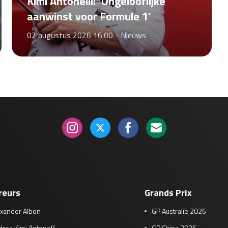
Kimi Antonelli: ‘Ongelooflijke
aanwinst voor Formule 1’
02 augustus 2026 16:00 -
Nieuws
reurs
Grands Prix
exander Albon
GP Australië 2026
rea Kimi Antonelli
GP China 2026