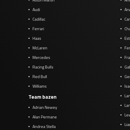
Audi
Arv
Cadillac
Car
Ferrari
Cha
Haas
Es
McLaren
Fe
Mercedes
Fra
Racing Bulls
Gab
Red Bull
Ge
Williams
Isa
Lan
Team bazen
Lan
Adrian Newey
Le
Alan Permane
Li
Andrea Stella