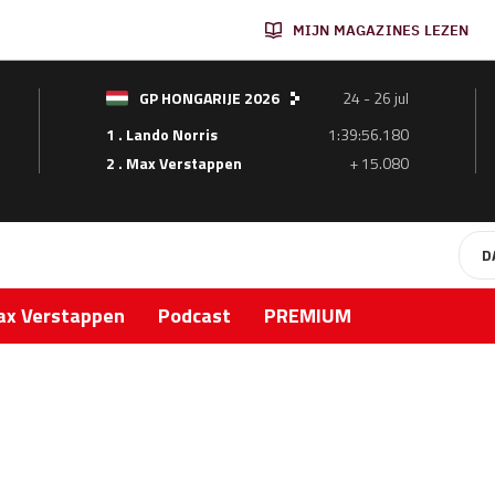
MIJN MAGAZINES LEZEN
GP HONGARIJE 2026
24 - 26 jul
1 . Lando Norris
1:39:56.180
2 . Max Verstappen
+ 15.080
D
x Verstappen
Podcast
PREMIUM