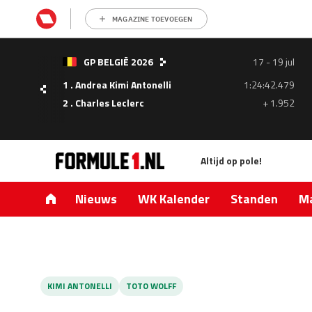
MAGAZINE TOEVOEGEN
GP BELGIË 2026
17 - 19 jul
1 . Andrea Kimi Antonelli
1:24:42.479
- 05
2 . Charles Leclerc
+ 1.952
ul
Altijd op pole!
1.335
0.427
Nieuws
WK Kalender
Standen
Ma
KIMI ANTONELLI
TOTO WOLFF