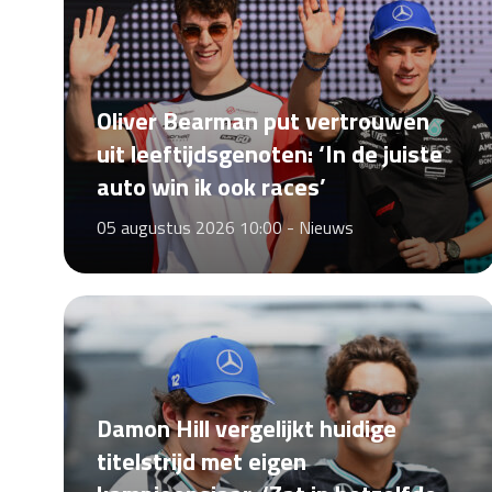
Oliver Bearman put vertrouwen
uit leeftijdsgenoten: ‘In de juiste
auto win ik ook races’
05 augustus 2026 10:00 -
Nieuws
Damon Hill vergelijkt huidige
titelstrijd met eigen