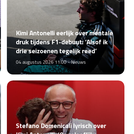
Kimi Antonelli eerlijk over mentale
druk tijdens F1-debuut: ‘Alsof ik
drie seizoenen tegelijk reed’
04 augustus 2026 11:00 -
Nieuws
Stefano Domenicali lyrisch over