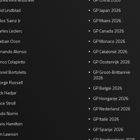
id Lindblad
GP Japan 2026
los Sainz Jr
GP Miami 2026
rles Leclerc
GP Canada 2026
teban Ocon
GP Monaco 2026
rnando Alonso
GP Catalonië 2026
nco Colapinto
GP Oostenrijk 2026
riel Bortoleto
GP Groot-Brittannië
2026
orge Russell
GP België 2026
ck Hadjar
GP Hongarije 2026
ce Stroll
GP Nederland 2026
do Norris
GP Italië 2026
wis Hamilton
GP Spanje 2026
am Lawson
GP Azerbeidzjan 2026