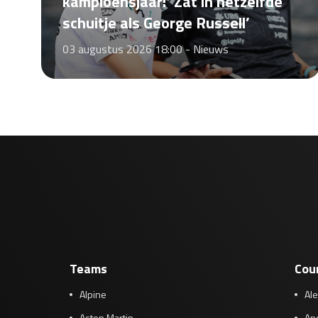
kampioensjaar: ‘Zat in hetzelfde
schuitje als George Russell’
03 augustus 2026 18:00 -
Nieuws
Teams
Cou
Alpine
Al
Aston Martin
And